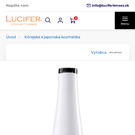
info@luciferlenses.sk
Napíšte nám
0
Menu
Úvod
Kórejská a japonská kozmetika
Výrobca