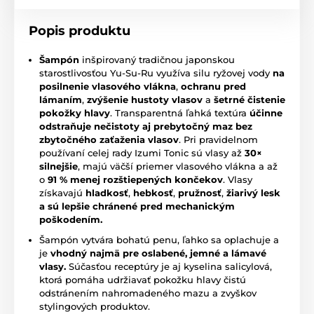
Popis produktu
Šampón
inšpirovaný tradičnou japonskou
starostlivosťou Yu-Su-Ru využíva silu ryžovej vody
na
posilnenie vlasového vlákna
,
ochranu pred
lámaním
,
zvýšenie hustoty vlasov
a
šetrné čistenie
pokožky hlavy
. Transparentná ľahká textúra
účinne
odstraňuje nečistoty aj prebytočný maz bez
zbytočného zaťaženia vlasov
. Pri pravidelnom
používaní celej rady Izumi Tonic sú vlasy až
30×
silnejšie
, majú väčší priemer vlasového vlákna a až
o
91 % menej rozštiepených končekov
. Vlasy
získavajú
hladkosť
,
hebkosť
,
pružnosť
,
žiarivý lesk
a sú lepšie chránené pred mechanickým
poškodením.
Šampón vytvára bohatú penu, ľahko sa oplachuje a
je
vhodný najmä pre oslabené, jemné a lámavé
vlasy.
Súčasťou receptúry je aj kyselina salicylová,
ktorá pomáha udržiavať pokožku hlavy čistú
odstránením nahromadeného mazu a zvyškov
stylingových produktov.