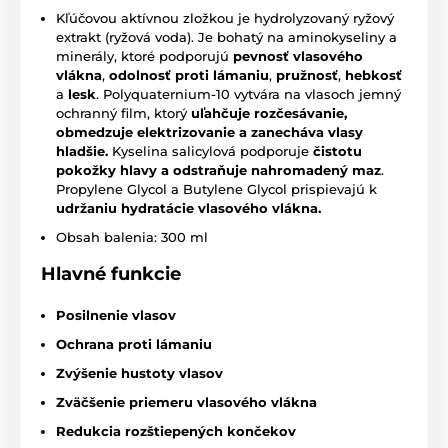
Kľúčovou aktívnou zložkou je hydrolyzovaný ryžový
extrakt (ryžová voda). Je bohatý na aminokyseliny a
minerály, ktoré podporujú
pevnosť vlasového
vlákna
,
odolnosť proti lámaniu
,
pružnosť
,
hebkosť
a
lesk
. Polyquaternium-10 vytvára na vlasoch jemný
ochranný film, ktorý
uľahčuje rozčesávanie,
obmedzuje elektrizovanie a zanecháva vlasy
hladšie.
Kyselina salicylová podporuje
čistotu
pokožky hlavy a odstraňuje nahromadený maz
.
Propylene Glycol a Butylene Glycol prispievajú k
udržaniu hydratácie vlasového vlákna.
Obsah balenia: 300 ml
Hlavné funkcie
Posilnenie vlasov
Ochrana proti lámaniu
Zvýšenie hustoty vlasov
Zväčšenie priemeru vlasového vlákna
Redukcia rozštiepených končekov