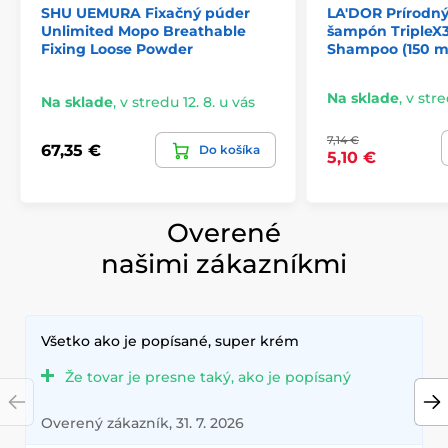
SHU UEMURA Fixačný púder
LA'DOR Prírodný
Unlimited Mopo Breathable
šampón TripleX3
Fixing Loose Powder
Shampoo (150 m
Na sklade
,
v stre
Na sklade
,
v stredu 12. 8. u vás
7,14 €
67,35 €
Do košíka
5,10 €
Overené
našimi zákazníkmi
Všetko ako je popísané, super krém
Že tovar je presne taký, ako je popísaný
Overený zákazník, 31. 7. 2026