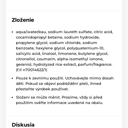
Zloženie
aqua/water/eau, sodium laureth sulfate, citric acid,
cocamidopropyl betaine, sodium hydroxide,
propylene glycol, sodium chloride, sodium
benzoate, hexylene glycol, polyquaternium-10,
salicylic acid, linalool, limonene, butylene glycol,
citronellol, coumarin, alpha-isomethyl ionone,
geraniol, hydrolyzed rice extract, parfum/fragrance.
(f.ll n70014622/1)
Pouze k zevnímu použití. Uchovávejte mimo dosah
dětí. Pokud se objeví podráždění pleti, ihned
přestaňte výrobek používat.
Složení se může měnit. Prosíme, vždy si před
použitím ověřte informace uvedené na obalu.
Diskusia