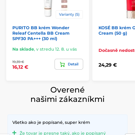
Varianty (5)
PURITO BB krém Wonder
KOSÉ BB krém G
Releaf Centella BB Cream
Cream (50 g)
SPF30 PA+++ (30 ml)
Na sklade
,
v stredu 12. 8. u vás
Dočasně nedos
19,39 €
Detail
24,29 €
16,12 €
Overené
našimi zákazníkmi
Všetko ako je popísané, super krém
Že tovar je presne taký, ako je popísaný