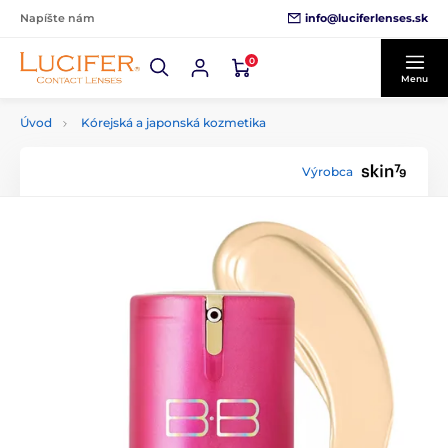
info@luciferlenses.sk
Napíšte nám
0
Menu
Úvod
Kórejská a japonská kozmetika
Výrobca