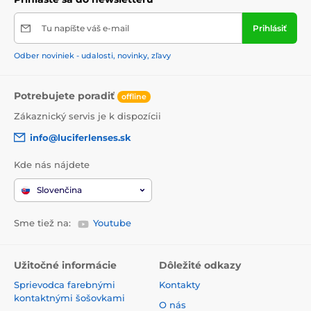
Tu napíšte váš e-mail
Prihlásiť
Odber noviniek - udalosti, novinky, zľavy
Potrebujete poradiť
offline
Zákaznický servis je k dispozícii
info@luciferlenses.sk
Kde nás nájdete
Slovenčina
Sme tiež na:
Youtube
Užitočné informácie
Dôležité odkazy
Sprievodca farebnými
Kontakty
kontaktnými šošovkami
O nás