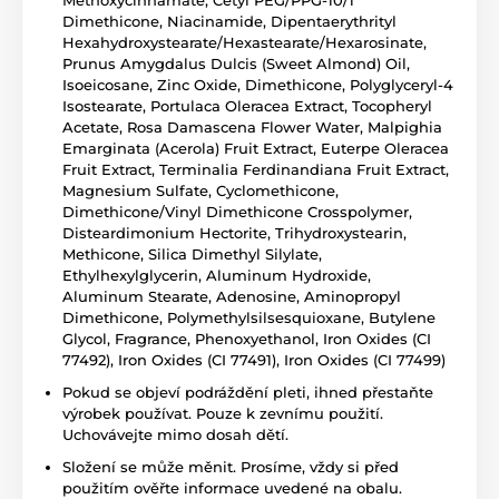
Methoxycinnamate, Cetyl PEG/PPG-10/1
Dimethicone, Niacinamide, Dipentaerythrityl
Hexahydroxystearate/Hexastearate/Hexarosinate,
Prunus Amygdalus Dulcis (Sweet Almond) Oil,
Isoeicosane, Zinc Oxide, Dimethicone, Polyglyceryl-4
Isostearate, Portulaca Oleracea Extract, Tocopheryl
Acetate, Rosa Damascena Flower Water, Malpighia
Emarginata (Acerola) Fruit Extract, Euterpe Oleracea
Fruit Extract, Terminalia Ferdinandiana Fruit Extract,
Magnesium Sulfate, Cyclomethicone,
Dimethicone/Vinyl Dimethicone Crosspolymer,
Disteardimonium Hectorite, Trihydroxystearin,
Methicone, Silica Dimethyl Silylate,
Ethylhexylglycerin, Aluminum Hydroxide,
Aluminum Stearate, Adenosine, Aminopropyl
Dimethicone, Polymethylsilsesquioxane, Butylene
Glycol, Fragrance, Phenoxyethanol, Iron Oxides (CI
77492), Iron Oxides (CI 77491), Iron Oxides (CI 77499)
Pokud se objeví podráždění pleti, ihned přestaňte
výrobek používat. Pouze k zevnímu použití.
Uchovávejte mimo dosah dětí.
Složení se může měnit. Prosíme, vždy si před
použitím ověřte informace uvedené na obalu.