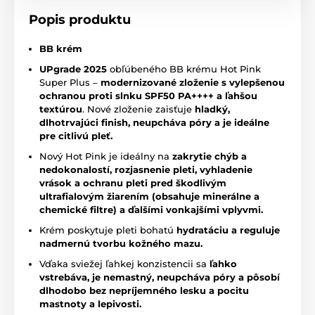
Popis produktu
BB krém
UPgrade 2025
obľúbeného BB krému Hot Pink
Super Plus –
modernizované zloženie s vylepšenou
ochranou proti slnku SPF50 PA++++ a ľahšou
textúrou
. Nové zloženie zaisťuje
hladký,
dlhotrvajúci finish, neupcháva póry a je ideálne
pre citlivú pleť.
Nový Hot Pink je ideálny na
zakrytie chýb a
nedokonalostí,
rozjasnenie pleti, vyhladenie
vrások a ochranu pleti pred škodlivým
ultrafialovým žiarením (obsahuje minerálne a
chemické filtre) a ďalšími vonkajšími vplyvmi.
Krém poskytuje pleti bohatú
hydratáciu a reguluje
nadmernú tvorbu kožného mazu.
Vďaka sviežej ľahkej konzistencii sa
ľahko
vstrebáva, je nemastný, neupcháva póry a pôsobí
dlhodobo bez nepríjemného lesku a pocitu
mastnoty a lepivosti.