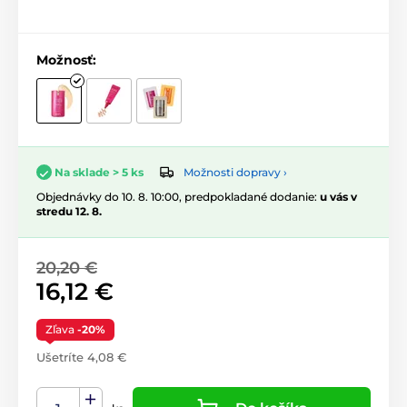
Možnosť:
Možnosti dopravy ›
Na sklade > 5 ks
Objednávky do 10. 8. 10:00, predpokladané dodanie:
u vás v
stredu 12. 8.
20,20 €
16,12 €
Zľava
-20%
Ušetríte 4,08 €