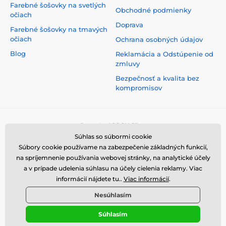
Farebné šošovky na svetlých
Obchodné podmienky
očiach
Doprava
Farebné šošovky na tmavých
očiach
Ochrana osobných údajov
Blog
Reklamácia a Odstúpenie od
zmluvy
Bezpečnosť a kvalita bez
kompromisov
Súhlas so súbormi cookie
Súbory cookie používame na zabezpečenie základných funkcií,
na spríjemnenie používania webovej stránky, na analytické účely
a v prípade udelenia súhlasu na účely cielenia reklamy. Viac
informácií nájdete tu..
Viac informácií
.
Nesúhlasím
Súhlasím
© 2026 www.luciferlenses.sk ⦁ E-shop vytvorila
SIMPLIA.cz