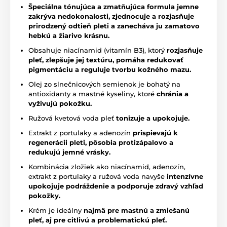
Špeciálna tónujúca a zmatňujúca formula jemne
zakrýva nedokonalosti, zjednocuje a rozjasňuje
prirodzený odtieň pleti a zanecháva ju zamatovo
hebkú a žiarivo krásnu.
Obsahuje niacínamid (vitamín B3), ktorý
rozjasňuje
pleť, zlepšuje jej textúru, pomáha redukovať
pigmentáciu a reguluje tvorbu kožného mazu.
Olej zo slnečnicových semienok je bohatý na
antioxidanty a mastné kyseliny, ktoré
chránia a
vyživujú pokožku.
Ružová kvetová voda pleť
tonizuje a upokojuje.
Extrakt z portulaky a adenozín
prispievajú k
regenerácii pleti, pôsobia protizápalovo a
redukujú jemné vrásky.
Kombinácia zložiek ako niacínamid, adenozín,
extrakt z portulaky a ružová voda navyše
intenzívne
upokojuje podráždenie a podporuje zdravý vzhľad
pokožky.
Krém je ideálny
najmä pre mastnú a zmiešanú
pleť, aj pre citlivú a problematickú pleť.