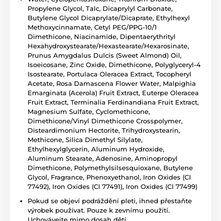
Propylene Glycol, Talc, Dicaprylyl Carbonate,
Butylene Glycol Dicaprylate/Dicaprate, Ethylhexyl
Methoxycinnamate, Cetyl PEG/PPG-10/1
Dimethicone, Niacinamide, Dipentaerythrityl
Hexahydroxystearate/Hexastearate/Hexarosinate,
Prunus Amygdalus Dulcis (Sweet Almond) Oil,
Isoeicosane, Zinc Oxide, Dimethicone, Polyglyceryl-4
Isostearate, Portulaca Oleracea Extract, Tocopheryl
Acetate, Rosa Damascena Flower Water, Malpighia
Emarginata (Acerola) Fruit Extract, Euterpe Oleracea
Fruit Extract, Terminalia Ferdinandiana Fruit Extract,
Magnesium Sulfate, Cyclomethicone,
Dimethicone/Vinyl Dimethicone Crosspolymer,
Disteardimonium Hectorite, Trihydroxystearin,
Methicone, Silica Dimethyl Silylate,
Ethylhexylglycerin, Aluminum Hydroxide,
Aluminum Stearate, Adenosine, Aminopropyl
Dimethicone, Polymethylsilsesquioxane, Butylene
Glycol, Fragrance, Phenoxyethanol, Iron Oxides (CI
77492), Iron Oxides (CI 77491), Iron Oxides (CI 77499)
Pokud se objeví podráždění pleti, ihned přestaňte
výrobek používat. Pouze k zevnímu použití.
Uchovávejte mimo dosah dětí.