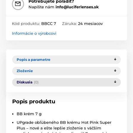
Potrebujete poradiť?
Napíšte nám
info@luciferlenses.sk
Kód produktu:
BBCC 7
Záruka:
24 mesiacov
Informácie o výrobcovi
Popis a parametre
Zloženie
Diskusia
(0)
Popis produktu
BB krém 7 g
UPgrade obľúbeného BB krému Hot Pink Super
Plus – nové a ešte lepšie zloženie s väčším