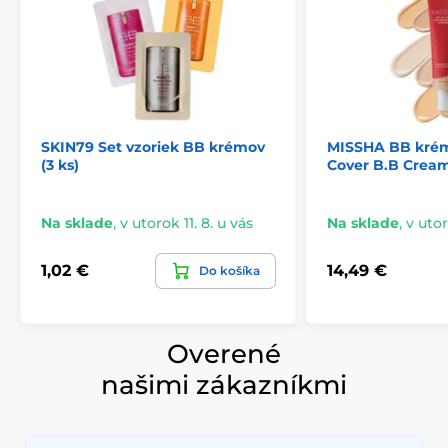
SKIN79 Set vzoriek BB krémov
MISSHA BB krém
(3 ks)
Cover B.B Cream
Na sklade
,
v utorok 11. 8. u vás
Na sklade
,
v utor
1,02 €
14,49 €
Do košíka
Overené
našimi zákazníkmi