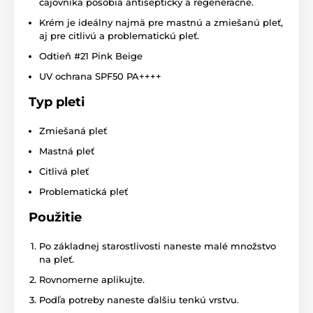
čajovníka pôsobia antisepticky a regeneračne.
Krém je ideálny najmä pre mastnú a zmiešanú pleť,
aj pre citlivú a problematickú pleť.
Odtieň #21 Pink Beige
UV ochrana SPF50 PA++++
Typ pleti
Zmiešaná pleť
Mastná pleť
Citlivá pleť
Problematická pleť
Použitie
Po základnej starostlivosti naneste malé množstvo
na pleť.
Rovnomerne aplikujte.
Podľa potreby naneste ďalšiu tenkú vrstvu.