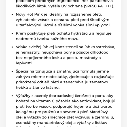
podielom prírodných ingrediencií! Bez parabénov a
škodlivých látok. Vyššia UV ochrana (SPF50 PA++++).
Nový Hot Pink je ideálny na rozjasnenie pleti,
vyhladenie vrások a ochranu pleti pred škodlivými
ultrafialovými lúčmi a ďalšími vonkajšími vplyvmi.
Krém poskytuje pleti bohatú hydratáciu a reguluje
nadmernú tvorbu kožného mazu.
Vďaka sviežej ľahkej konzistencii sa ľahko vstrebáva,
je nemastný, neupcháva póry a pôsobí dlhodobo
bez nepríjemného lesku a pocitu mastnoty a
lepivosti.
Špeciálna tónujúca a zmatňujúca formula jemne
zakrýva mierne nedostatky, zjednocuje a rozjasňuje
prirodzený odtieň pleti a zanecháva ju zamatovo
hebkú a žiarivo krásnu.
Výťažky z aceroly (barbadoskej čerešne) a portulaky
bohaté na vitamín C pôsobia ako antioxidant, bojujú
proti tvorbe vrások, podporujú hojenie a tiež tvorbu
kolagénu pre pružnú a spevnenú pleť. Mandľový
olej a výťažky zo slnečnice pleť vyživujú a zjemňujú,
esenciálny mandarínkový olej a výťažky z lístkov