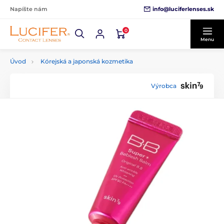
info@luciferlenses.sk
Napíšte nám
0
Menu
Úvod
Kórejská a japonská kozmetika
Výrobca