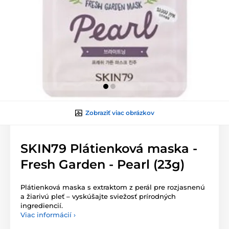
Zobraziť viac obrázkov
SKIN79 Plátienková maska -
Fresh Garden - Pearl (23g)
Plátienková maska s extraktom z perál pre rozjasnenú
a žiarivú pleť – vyskúšajte sviežosť prírodných
ingrediencií.
Viac informácií ›