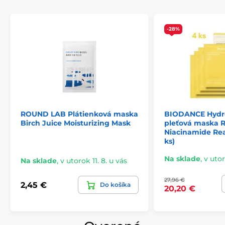
-28%
ROUND LAB Plátienková maska
BIODANCE Hydr
Birch Juice Moisturizing Mask
pleťová maska R
Niacinamide Re
ks)
Na sklade
,
v utor
Na sklade
,
v utorok 11. 8. u vás
27,96 €
2,45 €
Do košíka
20,20 €