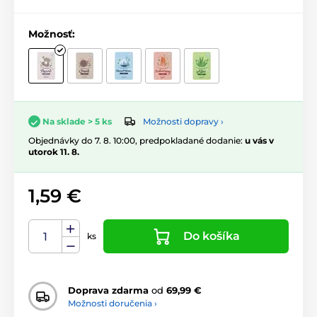
Možnosť:
Možnosti dopravy ›
Na sklade > 5 ks
Objednávky do 7. 8. 10:00, predpokladané dodanie:
u vás v
utorok 11. 8.
1,59 €
Do košíka
ks
Doprava zdarma
od
69,99 €
Možnosti doručenia ›