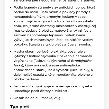
zanecháva pleť neodolateľne rozjasnenú a žiarivú.
Podľa legendy sú perly slzy antických bohov, ktoré
padali do mora. Tieto okrúhle poklady prírody s
nenapodobiteľným, tlmeným leskom v sebe
koncentrujú energiu a životodarnú silu morského
živlu. Ich jemné čiastočky obsiahnuté v ošetrujúcej
maske dodávajú pleti zamatovo žiarivý vzhľad a
zároveň napomáhajú lepšiemu vstrebávaniu
vyživujúcich minerálnych látok do hlbších vrstiev
pokožky. Starajú sa tak o pleť zvnútra aj zvonka.
Maska okrem perlového extraktu obsahuje aj
výťažky z lístkov čajovníka čínskeho a hamamelu
virgínskeho (ľudovo nazývaného aj
čarodejnícka
láska
), ktorý má neobyčajné antiseptické,
antioxidačné, sťahujúce a vyhladzujúce účinky, a
ďalej hojivý extrakt z kôry morušovníka bieleho a
plodov badiánu.
Jemná vôňa upokojuje a osviežuje vašu myseľ a
umocňuje pocit čistoty a sviežosti.
Obsah balenia: 1 maska, 23 g.
Typ pleti