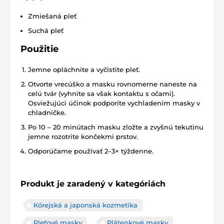
Zmiešaná pleť
Suchá pleť
Použitie
Jemne opláchnite a vyčistite pleť.
Otvorte vrecúško a masku rovnomerne naneste na
celú tvár (vyhnite sa však kontaktu s očami).
Osviežujúci účinok podporíte vychladením masky v
chladničke.
Po 10 – 20 minútach masku zložte a zvyšnú tekutinu
jemne rozotrite končekmi prstov.
Odporúčame používať 2–3× týždenne.
Produkt je zaradený v kategóriách
Kórejská a japonská kozmetika
Pleťové masky
Plátenkové masky