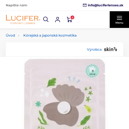
info@luciferlenses.sk
Napíšte nám
0
Menu
Úvod
Kórejská a japonská kozmetika
Výrobca