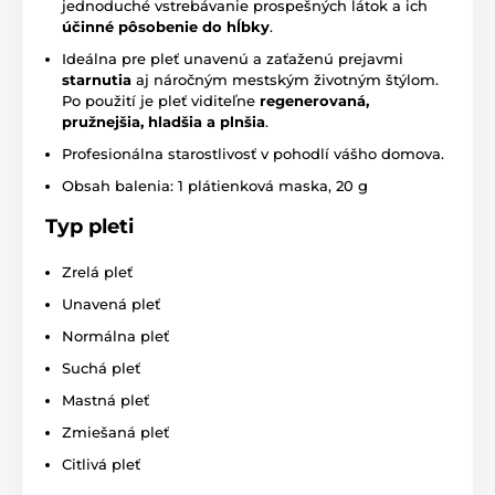
jednoduché vstrebávanie prospešných látok a ich
účinné pôsobenie do hĺbky
.
Ideálna pre pleť unavenú a zaťaženú prejavmi
starnutia
aj náročným mestským životným štýlom.
Po použití je pleť viditeľne
regenerovaná,
pružnejšia, hladšia a plnšia
.
Profesionálna starostlivosť v pohodlí vášho domova.
Obsah balenia: 1 plátienková maska, 20 g
Typ pleti
Zrelá pleť
Unavená pleť
Normálna pleť
Suchá pleť
Mastná pleť
Zmiešaná pleť
Citlivá pleť