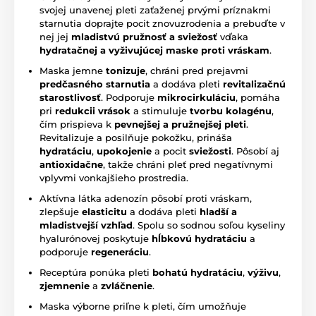
svojej unavenej pleti zaťaženej prvými príznakmi
starnutia doprajte pocit znovuzrodenia a prebuďte v
nej jej
mladistvú pružnosť a sviežosť
vďaka
hydratačnej a vyživujúcej maske proti vráskam
.
Maska jemne
tonizuje
, chráni pred prejavmi
predčasného starnutia
a dodáva pleti
revitalizačnú
starostlivosť
. Podporuje
mikrocirkuláciu
, pomáha
pri
redukcii vrások
a stimuluje
tvorbu kolagénu
,
čím prispieva k
pevnejšej a pružnejšej pleti
.
Revitalizuje a posilňuje pokožku, prináša
hydratáciu
,
upokojenie
a pocit
sviežosti
. Pôsobí aj
antioxidačne
, takže chráni pleť pred negatívnymi
vplyvmi vonkajšieho prostredia.
Aktívna látka adenozín pôsobí proti vráskam,
zlepšuje
elasticitu
a dodáva pleti
hladší a
mladistvejší vzhľad
. Spolu so sodnou soľou kyseliny
hyalurónovej poskytuje
hĺbkovú hydratáciu
a
podporuje
regeneráciu
.
Receptúra ponúka pleti
bohatú hydratáciu
,
výživu
,
zjemnenie
a
zvláčnenie
.
Maska výborne priľne k pleti, čím umožňuje