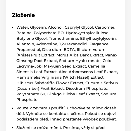
Zloženie
Water, Glycerin, Alcohol, Caprylyl Glycol, Carbomer,
Betaine, Polysorbate BO, Hydroxyethylcellulose,
Butylene Glycol, Tromethamine, Ethylhexylglycerin,
Allantoin, Adenosine, 1,2-Hexanediol, Fragrance,
Propanediol, Diso dium EDTA, Illicium Verum
(Anise) Fruit Extract, Morus Alba Bark Extract, Panax
Ginseng Root Extract, Sodium Hyalu ronate, Coix
Lacryma-Jobi Ma-yuen Seed Extract, Camellia
Sinensis Leaf Extract, Aloe Arborescens Leaf Extract,
Ham amelis Virginiana (Witch Hazel) Extract,
Hibiscus Sabdariffa Flower Extract, Cucumis Sativus
(Cucumber) Fruit Extract, Disodium Phosphate,
Polysorbate 60, Ginkgo Biloba Leaf Extract, Sodium
Phosphate
Pouze k zevnímu použití. Uchovávejte mimo dosah
dětí. Vyhněte se kontaktu s očima. Pokud se objeví
podráždění pleti, ihned přestaňte výrobek používat.
Složení se může měnit. Prosíme, vždy si před