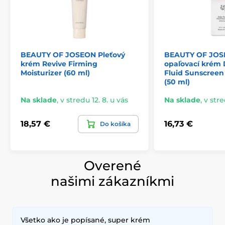
BEAUTY OF JOSEON Pleťový
BEAUTY OF JOS
krém Revive Firming
opaľovací krém 
Moisturizer (60 ml)
Fluid Sunscreen
(50 ml)
Na sklade
,
v stredu 12. 8. u vás
Na sklade
,
v stre
18,57 €
16,73 €
Do košíka
Overené
našimi zákazníkmi
Všetko ako je popísané, super krém