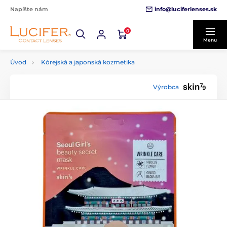
info@luciferlenses.sk
Napíšte nám
0
Menu
Úvod
Kórejská a japonská kozmetika
Výrobca