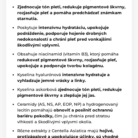
Zjednocuje tón pleti, redukuje pigmentové škvrny,
rozjasňuje pleť a pomáha predchádzať známkam
starnutia.
Poskytuje
intenzívnu hydratáciu,
upokojuje
podráždenie, podporuje hojenie drobných
nedokonalostí a chráni pleť pred vonkajšími
škodlivými vplyvmi.
Obsahuje niacínamid (vitamín B3), ktorý pomáha
redukovať pigmentové škvrny,
rozjasňuje pleť,
upokojuje a podporuje tvorbu kolagénu.
Kyselina hyalurónová
intenzívne hydratuje a
vyhladzuje jemné vrásky a linky.
Kyselina askorbová
zjednocuje tón pleti, redukuje
pigmentové škvrny a zlepšuje jej jas.
Ceramidy (AS, NS, AP, EOP, NP) a hydrogenovaný
lecitín pomáhajú
obnoviť a posilniť ochrannú
bariéru pokožky,
čím ju chránia pred stratou
vlhkosti a škodlivými vplyvmi okolia.
Rôzne extrakty z Centella Asiatica majú
hojivé,
protizápalové a upokojujúce účinky, sú vhodné