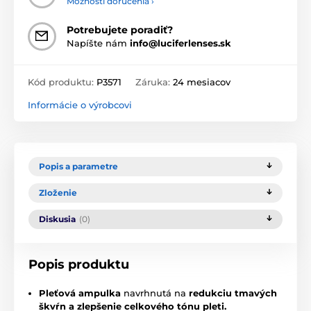
Možnosti doručenia ›
Potrebujete poradiť?
Napíšte nám
info@luciferlenses.sk
Kód produktu:
P3571
Záruka:
24 mesiacov
Informácie o výrobcovi
Popis a parametre
Zloženie
Diskusia
(0)
Popis produktu
Pleťová ampulka
navrhnutá na
redukciu tmavých
škvŕn a zlepšenie celkového tónu pleti.