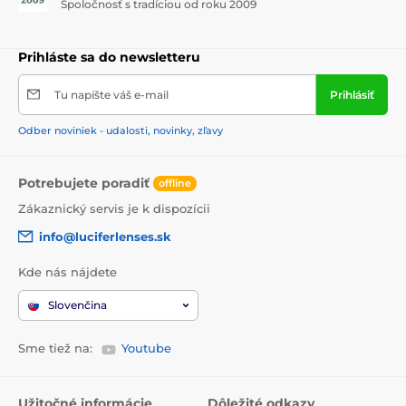
Spoločnosť s tradíciou od roku 2009
Prihláste sa do newsletteru
Tu napíšte váš e-mail
Prihlásiť
Odber noviniek - udalosti, novinky, zľavy
Potrebujete poradiť
offline
Zákaznický servis je k dispozícii
info@luciferlenses.sk
Kde nás nájdete
Slovenčina
Sme tiež na:
Youtube
Užitočné informácie
Dôležité odkazy