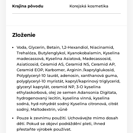
Krajina pôvodu
Korejská kosmetika
Zloženie
Voda, Glycerin, Betain, 1,2-Hexandiol, Niacinamid,
Trehalóza, Butylenglykol, Kyanokobalamin, Kyselina
madecassová, Kyselina Asiatová, Madecassosid,
Asiaticosid, Ceramid AS, Ceramid NS, Ceramid AP,
Ceramid EOP, Karbomer, Arginin /kaprylglukosid,
Polyglyceryl-10 laurát, adenosin, xanthanová guma,
polyglyceryl-10 myristát, kapryl/kaprinový triglycerid,
glyceryl kaprylát, ceramid NP, 3-O kyselina
ethylaskorbová, olej ze semen Adansonia Digitata,
hydrogenovaný lecitin, kyselina vinná, kyselina
sodná, hyd-rohydrát sodný Kyselina citronová, citrát
sodný, Maltodextrin, vůně
Pouze k zevnímu použití. Uchovávejte mimo dosah
dětí. Pokud se objeví podráždění pleti, ihned
přestaňte výrobek používat.