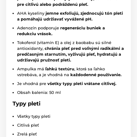
pre citlivú alebo podráždenú pleť.
AHA kyseliny
jemne exfoliujú, zjednocujú tón pleti
a pomáhajú udržiavať vyvážené pH.
Adenozín podporuje
regeneráciu buniek a
redukciu vrások.
Tokoferol (vitamín E) a olej z baobabu sú silné
antioxidanty,
chránia pleť pred voľnými radikálmi a
predčasným starnutím, vyživujú pleť, hydratujú a
udržiavajú pružnosť pleti.
Ampulka má
ľahkú textúru
, ktorá sa ľahko
vstrebáva, a je vhodná na
každodenné používanie.
Je vhodná pre
všetky typy pleti vrátane citlivej.
Obsah balenia: 50 ml
Typy pleti
Všetky typy pleti
Citlivá pleť
Zrelá pleť