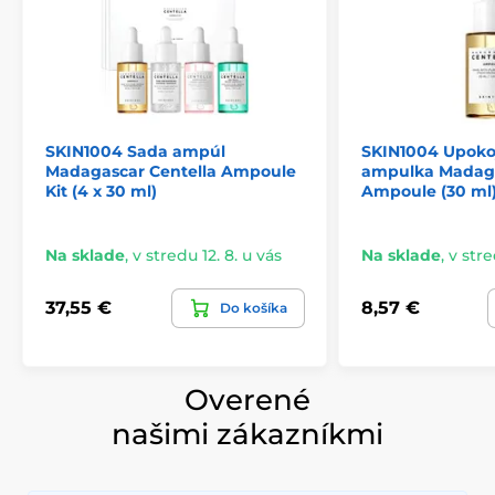
SKIN1004 Sada ampúl
SKIN1004 Upoko
Madagascar Centella Ampoule
ampulka Madaga
Kit (4 x 30 ml)
Ampoule (30 ml
Na sklade
,
v stredu 12. 8. u vás
Na sklade
,
v stre
37,55 €
8,57 €
Do košíka
Overené
našimi zákazníkmi