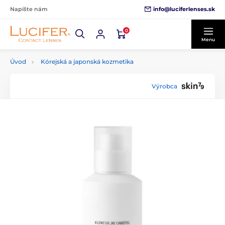
info@luciferlenses.sk
Napíšte nám
0
Menu
Úvod
Kórejská a japonská kozmetika
Výrobca