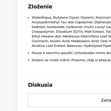
Zloženie
Water/Aqua, Butylene Glycol, Glycerin, Niacina
Acryloyldimethyl Tau rate Copolymer, Diphenylsi
Sorbitan Isostearate, Carbomer, Inulin Lauryl C
Crosspolymer, Disodium EDTA, Malt Extract, Toc
Ethyl Hexane diol, Melaleuca Alternifolia Leaf W
Coumarin, Asiatic Acid, Madecassic Acid, Cera 
Asiatica Leaf Extract, Beeswax, Hydrolyzed Hya
Pouze k zevnímu použití. Uchovávejte mimo dosa
Složení se může měnit. Prosíme, vždy si před p
Diskusia
Zatia