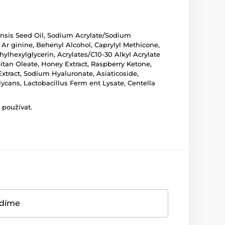
nensis Seed Oil, Sodium Acrylate/Sodium
 Ar ginine, Behenyl Alcohol, Caprylyl Methicone,
lhexylglycerin, Acrylates/C10-30 Alkyl Acrylate
itan Oleate, Honey Extract, Raspberry Ketone,
Extract, Sodium Hyaluronate, Asiaticoside,
ycans, Lactobacillus Ferm ent Lysate, Centella
 používat.
adíme