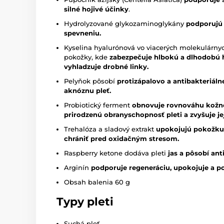
silné hojivé účinky
.
Hydrolyzované glykozaminoglykány
podporujú h
spevneniu.
Kyselina hyalurónová vo viacerých molekulárnyc
pokožky, kde
zabezpečuje hlbokú a dlhodobú hyd
vyhladzuje drobné linky.
Pelyňok pôsobí
protizápalovo a antibakteriáln
aknóznu pleť.
Probiotický ferment
obnovuje rovnováhu kožn
prirodzenú obranyschopnosť pleti a zvyšuje je
Trehalóza a sladový extrakt
upokojujú pokožku,
chrániť pred oxidačným stresom.
Raspberry ketone dodáva pleti
jas a pôsobí ant
Arginín
podporuje regeneráciu, upokojuje a po
Obsah balenia 60 g
Typy pleti
Suchá pleť