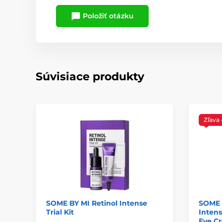
Položiť otázku
Súvisiace produkty
Zľava
SOME BY MI Retinol Intense
SOME 
Trial Kit
Intens
Eye Cr