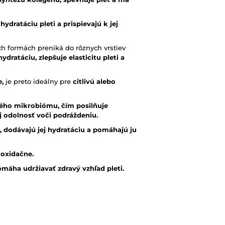
ydratáciu pleti a prispievajú k jej
h formách preniká do rôznych vrstiev
ratáciu, zlepšuje elasticitu pleti a
e,
je preto ideálny pre
citlivú alebo
ého mikrobiómu, čím posilňuje
j odolnosť voči podráždeniu.
 dodávajú jej hydratáciu a pomáhajú ju
ioxidačne.
máha udržiavať zdravý vzhľad pleti.