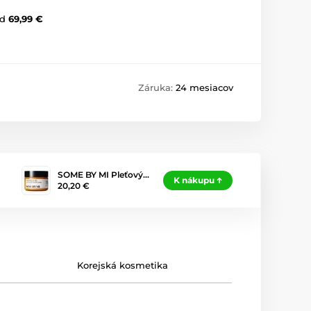
d
69,99 €
Záruka:
24 mesiacov
SOME BY MI Pleťový…
K nákupu
20,20 €
Korejská kosmetika