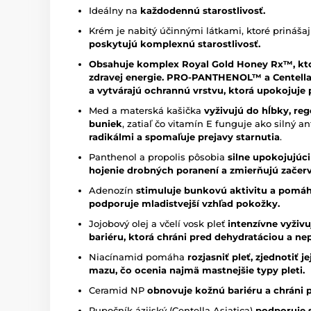
Ideálny na
každodennú starostlivosť.
Krém je nabitý účinnými látkami, ktoré prinášaj
poskytujú komplexnú starostlivosť.
Obsahuje komplex Royal Gold Honey Rx™, kto
zdravej energie. PRO-PANTHENOL™ a Centella A
a vytvárajú ochrannú vrstvu, ktorá upokojuje 
Med a materská kašička
vyživujú do hĺbky, r
buniek
, zatiaľ čo vitamín E funguje ako silný a
radikálmi a spomaľuje prejavy starnutia
.
Panthenol a propolis pôsobia
silne upokojujúc
hojenie drobných poranení a zmierňujú začer
Adenozín
stimuluje bunkovú aktivitu a pomáh
podporuje mladistvejší vzhľad pokožky.
Jojobový olej a včelí vosk pleť
intenzívne vyživ
bariéru, ktorá chráni pred dehydratáciou a ne
Niacínamid pomáha
rozjasniť pleť, zjednotiť 
mazu, čo ocenia najmä mastnejšie typy pleti.
Ceramid NP
obnovuje kožnú bariéru a chráni p
Pupočník ázijský (Centella Asiatica)
podporuje 