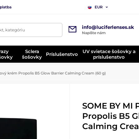
platba
EUR
info@luciferlenses.sk
t, kategóriu
Napíšte nám
razy
Sclera
UV svietace šošovky a
Príslušenstvo
ošovky
šošovky
príslušenstvo
vý krém Propolis B5 Glow Barrier Calming Cream (60 g)
SOME BY MI P
Propolis B5 G
Calming Crea