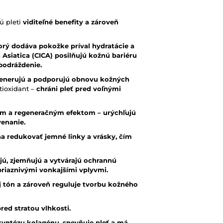
ú pleti
viditeľné benefity a zároveň
rý dodáva pokožke príval hydratácie a
siatica (CICA) posilňujú kožnú bariéru
podráždenie.
egenerujú a podporujú obnovu kožných
ntioxidant –
chráni pleť pred voľnými
im a regeneračným efektom – urýchľujú
venanie.
a redukovať jemné linky a vrásky, čím
ujú, zjemňujú a vytvárajú ochrannú
priaznivými vonkajšími vplyvmi.
jej tón a zároveň reguluje tvorbu kožného
red stratou vlhkosti.
syntézu kolagénu, spevňuje pleť a má