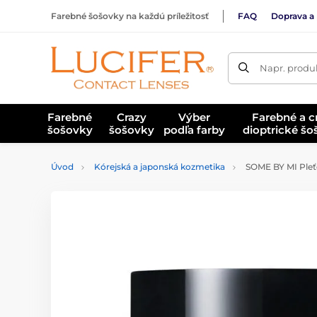
Farebné šošovky na každú príležitosť
FAQ
Doprava a 
Napr. produk
Farebné
Crazy
Výber
Farebné a c
šošovky
šošovky
podľa farby
dioptrické š
Úvod
Kórejská a japonská kozmetika
SOME BY MI Pleťo