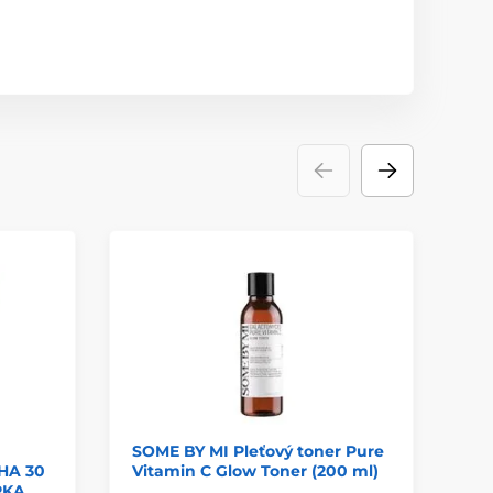
Z
SOME BY MI Pleťový toner Pure
SO
HA 30
Vitamin C Glow Toner (200 ml)
By
RKA
Gr