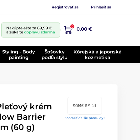
Registrovať sa
Prihlásiť sa
0
Nakúpte ešte za
69,99 €
0,00 €
a získajte
dopravu zdarma
Styling - Body
Šošovky
Kórejská a japonská
painting
podľa štýlu
kozmetika
leťový krém
low Barrier
Zobraziť ďalšie produkty ›
m (60 g)