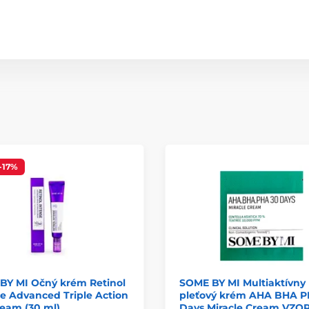
-17%
BY MI Očný krém Retinol
SOME BY MI Multiaktívny
e Advanced Triple Action
pleťový krém AHA BHA P
eam (30 ml)
Days Miracle Cream VZO