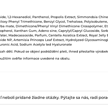
mide, 1,2-Hexanediol, Panthenol, Propolis Extract, Simmondsia Chi
loxy Phenyl Trimethicone, Benzyl Glycol, Trehalose, Polyisobutene,
arba mate, Dimethicone/Phenyl Vinyl Dimethicone Crosspolymer, Ethy
opherol, Xanthan Gum, Adeno sine, Caprylyl/Capryl Glucoside, Sorb
ater, Madecassoside, Parfum, Centella Asiatica Extract, Royal Jelly 
mide NP, Artemisia Princeps Leaf Extract, Hydrolyzed Glycosaminogl
luronic Acid, Sodium Acetyla ted Hyaluronate
h dětí. Pokud se objeví podráždění pleti, ihned přestaňte výrobek
oužitím ověřte informace uvedené na obalu.
ľ neboli pridané žiadne otázky. Pýtajte sa nás, radi por