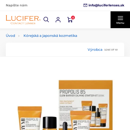
info@luciferlenses.sk
Napíšte nám
0
Menu
Úvod
Kórejská a japonská kozmetika
Výrobca