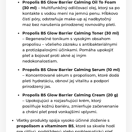
Propolis B5 Glow Barrier Calming Oil To Foam
(30 ml)
– Multifunkčný odličovací olej, ktorý sa po
kontakte s vodou mení na jemnú penu. Hĺbkovo
čistí póry, odstraňuje make-up aj nadbytočný
maz bez narušenia prirodzenej rovnováhy pleti.
Propolis B5 Glow Barrier Calming Toner (30 ml)
– Regeneračné tonikum s vysokým obsahom
propolisu – včelieho zázraku s antibakteriálnymi
a protizápalovými účinkami. Pomáha upokojiť
pleť a bojovať proti akné aj iným
nedokonalostiam.
Propolis B5 Glow Barrier Calming Serum (10 ml)
– Koncentrované sérum s propolisom, ktoré dodá
pleti hydratáciu, obnoví jej vitalitu a podporí
prirodzený jas.
Propolis B5 Glow Barrier Calming Cream (20 g)
– Upokojujúci a rozjasňujúci krém, ktorý
posilňuje kožnú bariéru, zmierňuje začervenanie
a chráni pleť pred vonkajšími vplyvmi.
Všetky produkty spája vysoko účinné zloženie s
propolisom a vitamínom B5
, ktoré sa skvele hodí
pre citlivú, podráždenú alebo problematickú pleť.