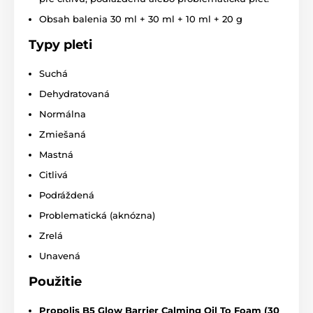
Obsah balenia 30 ml + 30 ml + 10 ml + 20 g
Typy pleti
Suchá
Dehydratovaná
Normálna
Zmiešaná
Mastná
Citlivá
Podráždená
Problematická (aknózna)
Zrelá
Unavená
Použitie
Propolis B5 Glow Barrier Calming Oil To Foam (30