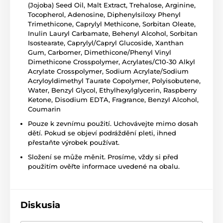
(Jojoba) Seed Oil, Malt Extract, Trehalose, Arginine,
Tocopherol, Adenosine, Diphenylsiloxy Phenyl
Trimethicone, Caprylyl Methicone, Sorbitan Oleate,
Inulin Lauryl Carbamate, Behenyl Alcohol, Sorbitan
Isostearate, Caprylyl/Capryl Glucoside, Xanthan
Gum, Carbomer, Dimethicone/Phenyl Vinyl
Dimethicone Crosspolymer, Acrylates/C10-30 Alkyl
Acrylate Crosspolymer, Sodium Acrylate/Sodium
Acryloyldimethyl Taurate Copolymer, Polyisobutene,
Water, Benzyl Glycol, Ethylhexylglycerin, Raspberry
Ketone, Disodium EDTA, Fragrance, Benzyl Alcohol,
Coumarin
Pouze k zevnímu použití. Uchovávejte mimo dosah
dětí. Pokud se objeví podráždění pleti, ihned
přestaňte výrobek používat.
Složení se může měnit. Prosíme, vždy si před
použitím ověřte informace uvedené na obalu.
Diskusia