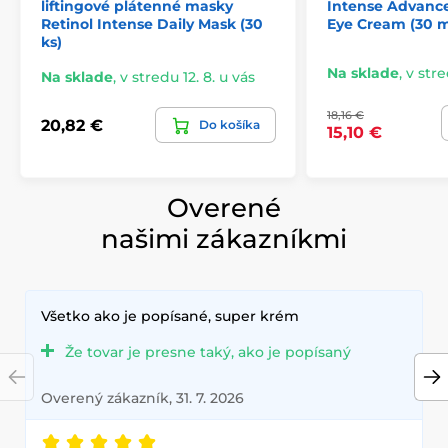
liftingové plátenné masky
Intense Advance
Retinol Intense Daily Mask (30
Eye Cream (30 m
ks)
Na sklade
,
v stre
Na sklade
,
v stredu 12. 8. u vás
18,16 €
20,82 €
Do košíka
15,10 €
Overené
našimi zákazníkmi
Všetko ako je popísané, super krém
Že tovar je presne taký, ako je popísaný
Overený zákazník, 31. 7. 2026