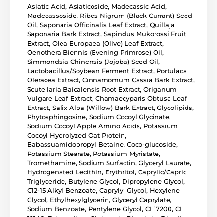
Asiatic Acid, Asiaticoside, Madecassic Acid,
Madecassoside, Ribes Nigrum (Black Currant) Seed
Oil, Saponaria Officinalis Leaf Extract, Quillaja
Saponaria Bark Extract, Sapindus Mukorossi Fruit
Extract, Olea Europaea (Olive) Leaf Extract,
Oenothera Biennis (Evening Primrose) Oil,
Simmondsia Chinensis (Jojoba) Seed Oil,
Lactobacillus/Soybean Ferment Extract, Portulaca
Oleracea Extract, Cinnamomum Cassia Bark Extract,
Scutellaria Baicalensis Root Extract, Origanum
Vulgare Leaf Extract, Chamaecyparis Obtusa Leaf
Extract, Salix Alba (Willow) Bark Extract, Glycolipids,
Phytosphingosine, Sodium Cocoyl Glycinate,
Sodium Cocoyl Apple Amino Acids, Potassium
Cocoyl Hydrolyzed Oat Protein,
Babassuamidopropyl Betaine, Coco-glucoside,
Potassium Stearate, Potassium Myristate,
Tromethamine, Sodium Surfactin, Glyceryl Laurate,
Hydrogenated Lecithin, Erythritol, Caprylic/Capric
Triglyceride, Butylene Glycol, Dipropylene Glycol,
C12-15 Alkyl Benzoate, Caprylyl Glycol, Hexylene
Glycol, Ethylhexylglycerin, Glyceryl Caprylate,
Sodium Benzoate, Pentylene Glycol, CI 17200, CI