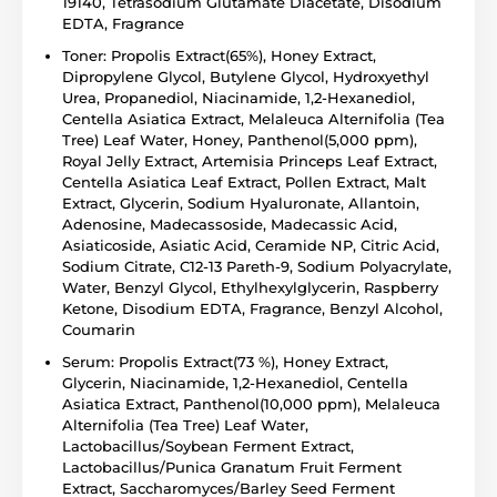
19140, Tetrasodium Glutamate Diacetate, Disodium
EDTA, Fragrance
Toner: Propolis Extract(65%), Honey Extract,
Dipropylene Glycol, Butylene Glycol, Hydroxyethyl
Urea, Propanediol, Niacinamide, 1,2-Hexanediol,
Centella Asiatica Extract, Melaleuca Alternifolia (Tea
Tree) Leaf Water, Honey, Panthenol(5,000 ppm),
Royal Jelly Extract, Artemisia Princeps Leaf Extract,
Centella Asiatica Leaf Extract, Pollen Extract, Malt
Extract, Glycerin, Sodium Hyaluronate, Allantoin,
Adenosine, Madecassoside, Madecassic Acid,
Asiaticoside, Asiatic Acid, Ceramide NP, Citric Acid,
Sodium Citrate, C12-13 Pareth-9, Sodium Polyacrylate,
Water, Benzyl Glycol, Ethylhexylglycerin, Raspberry
Ketone, Disodium EDTA, Fragrance, Benzyl Alcohol,
Coumarin
Serum: Propolis Extract(73 %), Honey Extract,
Glycerin, Niacinamide, 1,2-Hexanediol, Centella
Asiatica Extract, Panthenol(10,000 ppm), Melaleuca
Alternifolia (Tea Tree) Leaf Water,
Lactobacillus/Soybean Ferment Extract,
Lactobacillus/Punica Granatum Fruit Ferment
Extract, Saccharomyces/Barley Seed Ferment