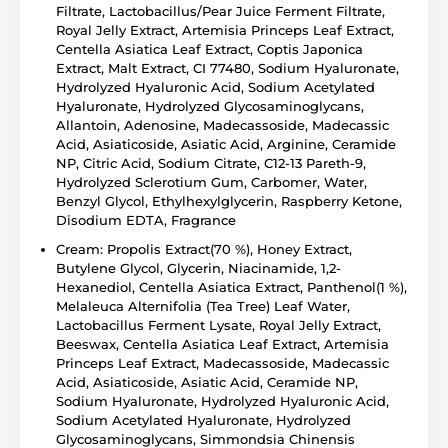
Filtrate, Lactobacillus/Pear Juice Ferment Filtrate,
Royal Jelly Extract, Artemisia Princeps Leaf Extract,
Centella Asiatica Leaf Extract, Coptis Japonica
Extract, Malt Extract, CI 77480, Sodium Hyaluronate,
Hydrolyzed Hyaluronic Acid, Sodium Acetylated
Hyaluronate, Hydrolyzed Glycosaminoglycans,
Allantoin, Adenosine, Madecassoside, Madecassic
Acid, Asiaticoside, Asiatic Acid, Arginine, Ceramide
NP, Citric Acid, Sodium Citrate, C12-13 Pareth-9,
Hydrolyzed Sclerotium Gum, Carbomer, Water,
Benzyl Glycol, Ethylhexylglycerin, Raspberry Ketone,
Disodium EDTA, Fragrance
Cream: Propolis Extract(70 %), Honey Extract,
Butylene Glycol, Glycerin, Niacinamide, 1,2-
Hexanediol, Centella Asiatica Extract, Panthenol(1 %),
Melaleuca Alternifolia (Tea Tree) Leaf Water,
Lactobacillus Ferment Lysate, Royal Jelly Extract,
Beeswax, Centella Asiatica Leaf Extract, Artemisia
Princeps Leaf Extract, Madecassoside, Madecassic
Acid, Asiaticoside, Asiatic Acid, Ceramide NP,
Sodium Hyaluronate, Hydrolyzed Hyaluronic Acid,
Sodium Acetylated Hyaluronate, Hydrolyzed
Glycosaminoglycans, Simmondsia Chinensis