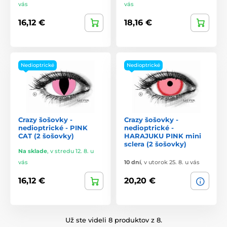
vás
vás
16,12 €
18,16 €
Nedioptrické
Nedioptrické
Crazy šošovky -
Crazy šošovky -
nedioptrické - PINK
nedioptrické -
CAT (2 šošovky)
HARAJUKU PINK mini
sclera (2 šošovky)
Na sklade
,
v stredu 12. 8. u
vás
10 dní
,
v utorok 25. 8. u vás
16,12 €
20,20 €
Už ste videli 8 produktov z 8.