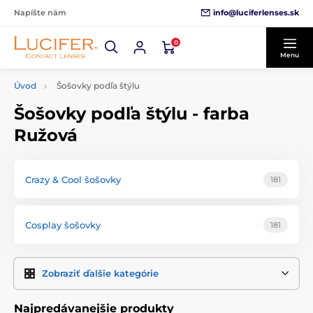
info@luciferlenses.sk
Napíšte nám
0
Menu
Úvod
Šošovky podľa štýlu
Šošovky podľa štýlu - farba
Ružová
Crazy & Cool šošovky
181
Cosplay šošovky
181
Zobraziť ďalšie kategórie
Najpredávanejšie produkty