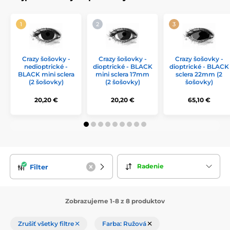
Crazy šošovky -
Crazy šošovky -
Crazy šošovky -
nedioptrické -
dioptrické - BLACK
dioptrické - BLACK
BLACK mini sclera
mini sclera 17mm
sclera 22mm (2
(2 šošovky)
(2 šošovky)
šošovky)
20,20 €
20,20 €
65,10 €
Radenie
Filter
Zobrazujeme 1-8 z 8 produktov
Zrušiť všetky filtre
Farba: Ružová