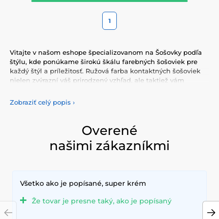
1
Vitajte v našom eshope špecializovanom na Šošovky podľa
štýlu, kde ponúkame širokú škálu farebných šošoviek pre
každý štýl a príležitosť. Ružová farba kontaktných šošoviek
nielen zvýrazní váš prirodzený vzhľad, ale taktiež vám
umožní vyjadriť svoju osobnosť a jedinečnosť. Vyberte si z
našej pestrej ponuky farebných šošoviek, ktoré vám
Zobraziť celý popis
›
poskytnú komfort a bezpečnosť po celý deň. Pridajte do
svojho života trochu farby s našimi kvalitnými šošovkami,
ktoré spĺňajú najvyššie štandardy kvality a pohodlia.
Overené
našimi zákazníkmi
Všetko ako je popísané, super krém
Že tovar je presne taký, ako je popísaný