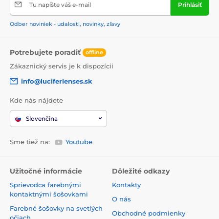
Tu napíšte váš e-mail
Prihlásiť
Odber noviniek - udalosti, novinky, zľavy
Potrebujete poradiť
offline
Zákaznický servis je k dispozícii
info@luciferlenses.sk
Kde nás nájdete
Slovenčina
Sme tiež na:
Youtube
Užitočné informácie
Dôležité odkazy
Sprievodca farebnými
Kontakty
kontaktnými šošovkami
O nás
Farebné šošovky na svetlých
Obchodné podmienky
očiach