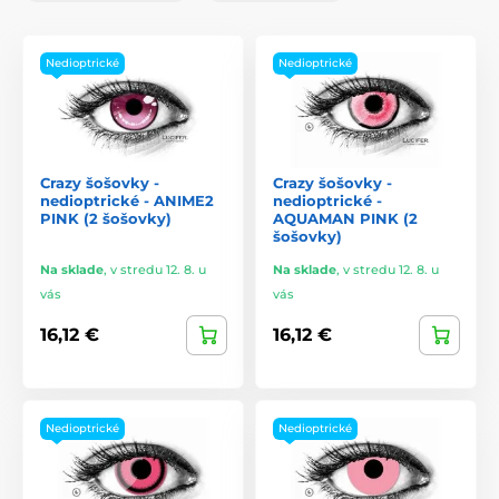
Nedioptrické
Nedioptrické
Crazy šošovky -
Crazy šošovky -
nedioptrické - ANIME2
nedioptrické -
PINK (2 šošovky)
AQUAMAN PINK (2
šošovky)
Na sklade
,
v stredu 12. 8. u
Na sklade
,
v stredu 12. 8. u
vás
vás
16,12 €
16,12 €
Nedioptrické
Nedioptrické