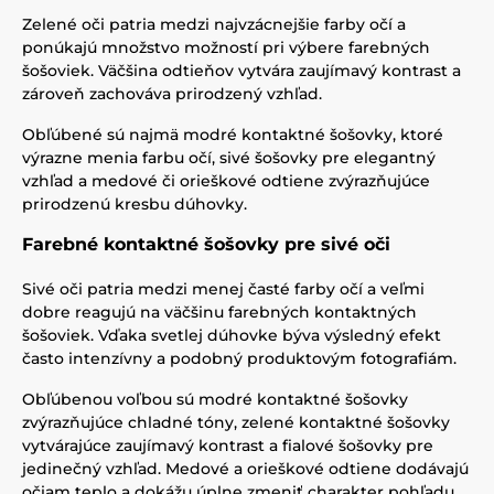
Zelené oči patria medzi najvzácnejšie farby očí a
ponúkajú množstvo možností pri výbere farebných
šošoviek. Väčšina odtieňov vytvára zaujímavý kontrast a
zároveň zachováva prirodzený vzhľad.
Obľúbené sú najmä modré kontaktné šošovky, ktoré
výrazne menia farbu očí, sivé šošovky pre elegantný
vzhľad a medové či orieškové odtiene zvýrazňujúce
prirodzenú kresbu dúhovky.
Farebné kontaktné šošovky pre sivé oči
Sivé oči patria medzi menej časté farby očí a veľmi
dobre reagujú na väčšinu farebných kontaktných
šošoviek. Vďaka svetlej dúhovke býva výsledný efekt
často intenzívny a podobný produktovým fotografiám.
Obľúbenou voľbou sú modré kontaktné šošovky
zvýrazňujúce chladné tóny, zelené kontaktné šošovky
vytvárajúce zaujímavý kontrast a fialové šošovky pre
jedinečný vzhľad. Medové a orieškové odtiene dodávajú
očiam teplo a dokážu úplne zmeniť charakter pohľadu.