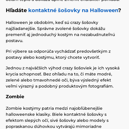
Hľadáte
kontaktné šošovky na Halloween
?
Halloween je obdobím, keď sú crazy šošovky
najžiadanejšie. Správne zvolené šošovky dokážu
premeniť aj jednoduchý kostým na nezabudnuteľnú
postavu.
Pri výbere sa odporúča vychádzať predovšetkým z
postavy alebo kostýmu, ktorý chcete vytvoriť.
Jednou z najväčších výhod crazy šošoviek je ich vysoká
krycia schopnosť. Bez ohľadu na to, či máte modré,
zelené alebo tmavohnedé oči, býva výsledný efekt
veľmi výrazný a podobný produktovým fotografiám.
Zombie
Zombie kostýmy patria medzi najobľúbenejšie
halloweenske klasiky. Biele kontaktné šošovky s
efektom slepých očí, sivé šošovky alebo modely s
popraskanou dúhovkou vytvárajú mimoriadne