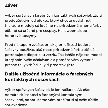
Záver
Výber správnych farebných kontaktných šošoviek závisí
predovšetkým od efektu, ktorý chcete dosiahnuť.
Niektoré modely sú ideálne na prirodzenú zmenu farby
očí, iné sú určené pre cosplay, Halloween alebo
hororové kostýmy.
Pred nákupom zvážte, pri akej príležitosti budete
šošovky používať, akú máte prirodzenú farbu očí a či
potrebujete dioptrickú verziu. Tak ľahšie nájdete model,
ktorý splní vaše očakávania a pomôže vám vytvoriť
presne taký vzhľad, aký si predstavujete.
Ďalšie užitočné informácie o farebných
kontaktných šošovkách
Výber správnych šošoviek je len začiatok. Ak ešte
nemáte skúsenosti s farebnými kontaktnými
šošovkami, odporúčame vám prečítať si aj naše ďalšie
sprievodcov: