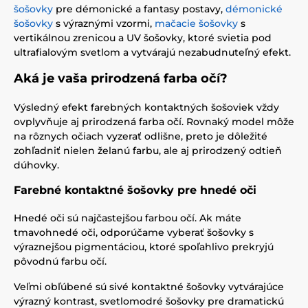
šošovky
pre démonické a fantasy postavy,
démonické
šošovky
s výraznými vzormi,
mačacie šošovky
s
vertikálnou zrenicou a UV šošovky, ktoré svietia pod
ultrafialovým svetlom a vytvárajú nezabudnuteľný efekt.
Aká je vaša prirodzená farba očí?
Výsledný efekt farebných kontaktných šošoviek vždy
ovplyvňuje aj prirodzená farba očí. Rovnaký model môže
na rôznych očiach vyzerať odlišne, preto je dôležité
zohľadniť nielen želanú farbu, ale aj prirodzený odtieň
dúhovky.
Farebné kontaktné šošovky pre hnedé oči
Hnedé oči sú najčastejšou farbou očí. Ak máte
tmavohnedé oči, odporúčame vyberať šošovky s
výraznejšou pigmentáciou, ktoré spoľahlivo prekryjú
pôvodnú farbu očí.
Veľmi obľúbené sú sivé kontaktné šošovky vytvárajúce
výrazný kontrast, svetlomodré šošovky pre dramatickú