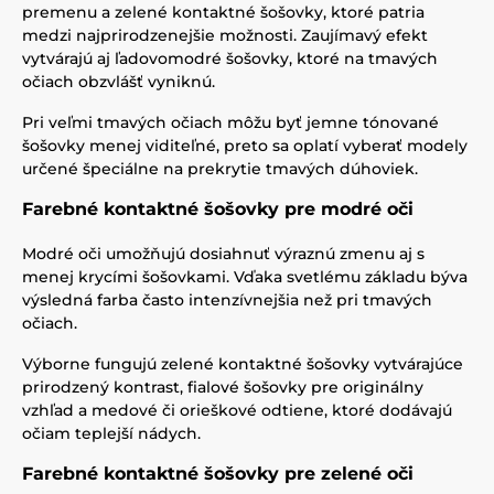
premenu a zelené kontaktné šošovky, ktoré patria
medzi najprirodzenejšie možnosti. Zaujímavý efekt
vytvárajú aj ľadovomodré šošovky, ktoré na tmavých
očiach obzvlášť vyniknú.
Pri veľmi tmavých očiach môžu byť jemne tónované
šošovky menej viditeľné, preto sa oplatí vyberať modely
určené špeciálne na prekrytie tmavých dúhoviek.
Farebné kontaktné šošovky pre modré oči
Modré oči umožňujú dosiahnuť výraznú zmenu aj s
menej krycími šošovkami. Vďaka svetlému základu býva
výsledná farba často intenzívnejšia než pri tmavých
očiach.
Výborne fungujú zelené kontaktné šošovky vytvárajúce
prirodzený kontrast, fialové šošovky pre originálny
vzhľad a medové či orieškové odtiene, ktoré dodávajú
očiam teplejší nádych.
Farebné kontaktné šošovky pre zelené oči