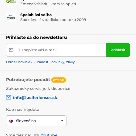
Zmena vzhľadu, ktorá sa oplatí
Spoľahlivá voľba
Spoločnosť s tradíciou od roku 2009
Prihláste sa do newsletteru
Tu napíšte váš e-mail
Prihlásiť
Odber noviniek - udalosti, novinky, zľavy
Potrebujete poradiť
offline
Zákaznický servis je k dispozícii
info@luciferlenses.sk
Kde nás nájdete
Slovenčina
Sme tiež na:
Youtube