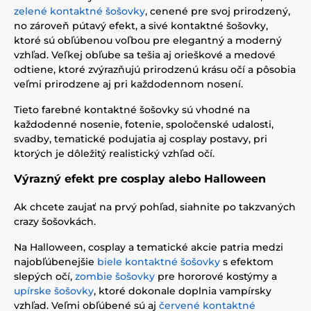
zelené kontaktné šošovky
, cenené pre svoj prirodzený,
no zároveň pútavý efekt, a sivé kontaktné šošovky,
ktoré sú obľúbenou voľbou pre elegantný a moderný
vzhľad. Veľkej obľube sa tešia aj orieškové a medové
odtiene, ktoré zvýrazňujú prirodzenú krásu očí a pôsobia
veľmi prirodzene aj pri každodennom nosení.
Tieto farebné kontaktné šošovky sú vhodné na
každodenné nosenie, fotenie, spoločenské udalosti,
svadby, tematické podujatia aj cosplay postavy, pri
ktorých je dôležitý realistický vzhľad očí.
Výrazný efekt pre cosplay alebo Halloween
Ak chcete zaujať na prvý pohľad, siahnite po takzvaných
crazy šošovkách.
Na Halloween, cosplay a tematické akcie patria medzi
najobľúbenejšie
biele kontaktné šošovky
s efektom
slepých očí,
zombie šošovky
pre hororové kostýmy a
upírske šošovky
, ktoré dokonale doplnia vampírsky
vzhľad. Veľmi obľúbené sú aj
červené kontaktné