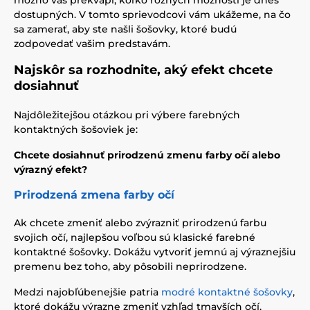
možno vás prekvapí, koľko rôznych možností je dnes
dostupných. V tomto sprievodcovi vám ukážeme, na čo
sa zamerať, aby ste našli šošovky, ktoré budú
zodpovedať vašim predstavám.
Najskôr sa rozhodnite, aký efekt chcete
dosiahnuť
Najdôležitejšou otázkou pri výbere farebných
kontaktných šošoviek je:
Chcete dosiahnuť prirodzenú zmenu farby očí alebo
výrazný efekt?
Prirodzená zmena farby očí
Ak chcete zmeniť alebo zvýrazniť prirodzenú farbu
svojich očí, najlepšou voľbou sú klasické farebné
kontaktné šošovky. Dokážu vytvoriť jemnú aj výraznejšiu
premenu bez toho, aby pôsobili neprirodzene.
Medzi najobľúbenejšie patria
modré kontaktné šošovky
,
ktoré dokážu výrazne zmeniť vzhľad tmavších očí,