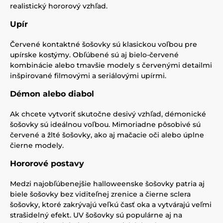
realistický hororový vzhľad.
Upír
Červené kontaktné šošovky sú klasickou voľbou pre
upírske kostýmy. Obľúbené sú aj bielo-červené
kombinácie alebo tmavšie modely s červenými detailmi
inšpirované filmovými a seriálovými upírmi.
Démon alebo diabol
Ak chcete vytvoriť skutočne desivý vzhľad, démonické
šošovky sú ideálnou voľbou. Mimoriadne pôsobivé sú
červené a žlté šošovky, ako aj mačacie oči alebo úplne
čierne modely.
Hororové postavy
Medzi najobľúbenejšie halloweenske šošovky patria aj
biele šošovky bez viditeľnej zrenice a čierne sclera
šošovky, ktoré zakrývajú veľkú časť oka a vytvárajú veľmi
strašidelný efekt. UV šošovky sú populárne aj na