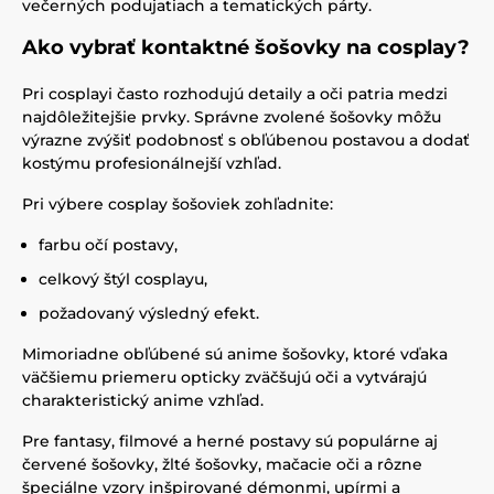
večerných podujatiach a tematických párty.
Ako vybrať kontaktné šošovky na cosplay?
Pri cosplayi často rozhodujú detaily a oči patria medzi
najdôležitejšie prvky. Správne zvolené šošovky môžu
výrazne zvýšiť podobnosť s obľúbenou postavou a dodať
kostýmu profesionálnejší vzhľad.
Pri výbere cosplay šošoviek zohľadnite:
farbu očí postavy,
celkový štýl cosplayu,
požadovaný výsledný efekt.
Mimoriadne obľúbené sú anime šošovky, ktoré vďaka
väčšiemu priemeru opticky zväčšujú oči a vytvárajú
charakteristický anime vzhľad.
Pre fantasy, filmové a herné postavy sú populárne aj
červené šošovky, žlté šošovky, mačacie oči a rôzne
špeciálne vzory inšpirované démonmi, upírmi a