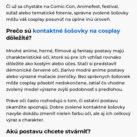
Či už sa chystáte na Comic-Con, Animefest, festival,
súťaž alebo tematické fotenie, správne zvolené šošovky
môžu váš cosplay posunúť na úplne inú úroveň.
Prečo sú
kontaktné šošovky na cosplay
dôležité?
Mnohé anime, herné, filmové aj fantasy postavy majú
charakteristické oči, ktoré sú pre ich vzhľad rovnako
dôležité ako kostým alebo účes. Stačí si predstaviť
démonické červené oči, žiarivo modré anime postavy
alebo výrazné mačacie zreničky. Bez správnych šošoviek
môže cosplay pôsobiť nedokončene, zatiaľ čo vhodne
zvolený model výrazne zvýši podobnosť s predlohou.
Práve oči často rozhodujú o tom, či ostatní postavu
okamžite spoznajú. Dobre zvolené kontaktné šošovky
navyše dokážu zmeniť nielen farbu očí, ale aj ich celkový
výraz a charakter.
Akú postavu chcete stvárniť?