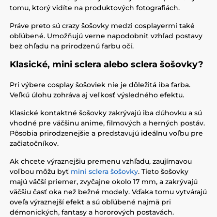
tomu, ktorý vidíte na produktových fotografiách.
Práve preto sú crazy šošovky medzi cosplayermi také
obľúbené. Umožňujú verne napodobniť vzhľad postavy
bez ohľadu na prirodzenú farbu očí.
Klasické, mini sclera alebo sclera šošovky?
Pri výbere cosplay šošoviek nie je dôležitá iba farba.
Veľkú úlohu zohráva aj veľkosť výsledného efektu.
Klasické kontaktné šošovky zakrývajú iba dúhovku a sú
vhodné pre väčšinu anime, filmových a herných postáv.
Pôsobia prirodzenejšie a predstavujú ideálnu voľbu pre
začiatočníkov.
Ak chcete výraznejšiu premenu vzhľadu, zaujímavou
voľbou môžu byť
mini sclera šošovky
. Tieto šošovky
majú väčší priemer, zvyčajne okolo 17 mm, a zakrývajú
väčšiu časť oka než bežné modely. Vďaka tomu vytvárajú
oveľa výraznejší efekt a sú obľúbené najmä pri
démonických, fantasy a hororových postavách.