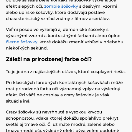
obľube sa tešia biele kontaktné šošovky vytvárajúce
efekt slepých očí,
zombie šošovky
s desivými vzormi
alebo upírske šošovky, ktoré dodávajú postave
charakteristický vzhľad známy z filmov a seriálov.
Veľmi pôsobivo vyzerajú aj démonické šošovky s
výraznými vzormi a kontrastnými farbami alebo úplne
čierne šošovky
, ktoré dokážu zmeniť vzhľad v priebehu
niekoľkých sekúnd.
Záleží na prirodzenej farbe očí?
To je jedna z najčastejších otázok, ktoré cosplayeri riešia.
Pri klasických farebných kontaktných šošovkách môže
mať prirodzená farba očí významný vplyv na výsledný
efekt. Pri väčšine cosplay a crazy šošoviek je však
situácia iná.
Crazy šošovky sú navrhnuté s vysokou krycou
schopnosťou, vďaka ktorej dokážu spoľahlivo prekryť
svetlé aj tmavé oči. Či už máte modré, zelené alebo
tmavohnedé oči, výsledný efekt býva veľmi podobný