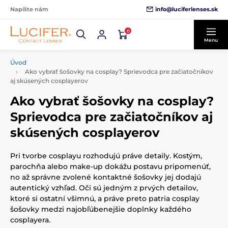
info@luciferlenses.sk
Napíšte nám
0
Menu
Úvod
Ako vybrať šošovky na cosplay? Sprievodca pre začiatočníkov
aj skúsených cosplayerov
Ako vybrať šošovky na cosplay?
Sprievodca pre začiatočníkov aj
skúsených cosplayerov
Pri tvorbe cosplayu rozhodujú práve detaily. Kostým,
parochňa alebo make-up dokážu postavu pripomenúť,
no až správne zvolené kontaktné šošovky jej dodajú
autentický vzhľad. Oči sú jedným z prvých detailov,
ktoré si ostatní všimnú, a práve preto patria cosplay
šošovky medzi najobľúbenejšie doplnky každého
cosplayera.