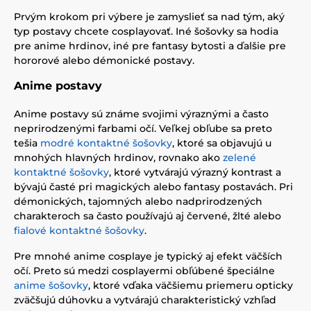
Prvým krokom pri výbere je zamyslieť sa nad tým, aký
typ postavy chcete cosplayovať. Iné šošovky sa hodia
pre anime hrdinov, iné pre fantasy bytosti a ďalšie pre
hororové alebo démonické postavy.
Anime postavy
Anime postavy sú známe svojimi výraznými a často
neprirodzenými farbami očí. Veľkej obľube sa preto
tešia
modré kontaktné šošovky
, ktoré sa objavujú u
mnohých hlavných hrdinov, rovnako ako
zelené
kontaktné šošovky
, ktoré vytvárajú výrazný kontrast a
bývajú časté pri magických alebo fantasy postavách. Pri
démonických, tajomných alebo nadprirodzených
charakteroch sa často používajú aj červené, žlté alebo
fialové kontaktné šošovky
.
Pre mnohé anime cosplaye je typický aj efekt väčších
očí. Preto sú medzi cosplayermi obľúbené špeciálne
anime šošovky
, ktoré vďaka väčšiemu priemeru opticky
zväčšujú dúhovku a vytvárajú charakteristický vzhľad