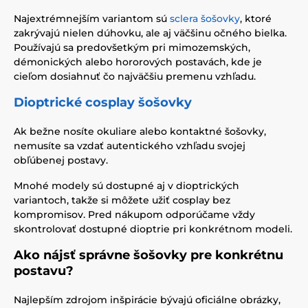
Najextrémnejším variantom sú
sclera šošovky
, ktoré
zakrývajú nielen dúhovku, ale aj väčšinu očného bielka.
Používajú sa predovšetkým pri mimozemských,
démonických alebo hororových postavách, kde je
cieľom dosiahnuť čo najväčšiu premenu vzhľadu.
Dioptrické cosplay šošovky
Ak bežne nosíte okuliare alebo kontaktné šošovky,
nemusíte sa vzdať autentického vzhľadu svojej
obľúbenej postavy.
Mnohé modely sú dostupné aj v dioptrických
variantoch, takže si môžete užiť cosplay bez
kompromisov. Pred nákupom odporúčame vždy
skontrolovať dostupné dioptrie pri konkrétnom modeli.
Ako nájsť správne šošovky pre konkrétnu
postavu?
Najlepším zdrojom inšpirácie bývajú oficiálne obrázky,