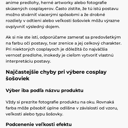
anime predlohy, herné artworky alebo fotografie
skúsených cosplayerov. Často zistíte, že tú istú postavu
možno stvárniť viacerými spôsobmi a že drobné
rozdiely v odtieni alebo veľkosti šošoviek môžu výrazne
ovplyvniť výsledný dojem.
Ak si nie ste istí, odporúčame zamerať sa predovšetkým
na farbu očí postavy, tvar zrenice a jej celkový charakter.
Pri niektorých cosplayoch je dôležitá čo najväčšia
vernosť predlohe, inokedy je cieľom vytvoriť vlastnú
interpretáciu postavy.
Najčastejšie chyby pri výbere cosplay
šošoviek
Výber iba podľa názvu produktu
Vždy si prezrite fotografie produktu na oku. Rovnaká
farba môže pôsobiť úplne odlišne v závislosti od vzoru,
veľkosti alebo typu šošovky.
Podcenenie veľkosti efektu