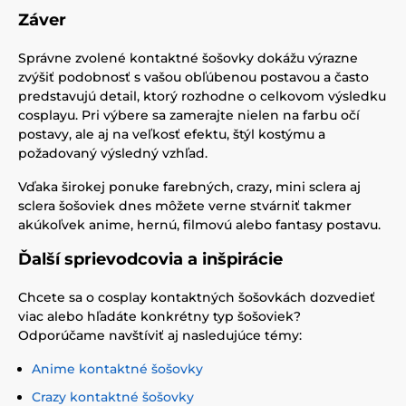
Záver
Správne zvolené kontaktné šošovky dokážu výrazne
zvýšiť podobnosť s vašou obľúbenou postavou a často
predstavujú detail, ktorý rozhodne o celkovom výsledku
cosplayu. Pri výbere sa zamerajte nielen na farbu očí
postavy, ale aj na veľkosť efektu, štýl kostýmu a
požadovaný výsledný vzhľad.
Vďaka širokej ponuke farebných, crazy, mini sclera aj
sclera šošoviek dnes môžete verne stvárniť takmer
akúkoľvek anime, hernú, filmovú alebo fantasy postavu.
Ďalší sprievodcovia a inšpirácie
Chcete sa o cosplay kontaktných šošovkách dozvedieť
viac alebo hľadáte konkrétny typ šošoviek?
Odporúčame navštíviť aj nasledujúce témy:
Anime kontaktné šošovky
Crazy kontaktné šošovky