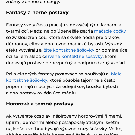
známy z anime a mangy.
Fantasy a herné postavy
Fantasy svety často pracujú s nezvyčajnými farbami a
tvarmi očí. Medzi najobľúbenejšie patria
mačacie čočky
so zvislou zrenicou, ktoré sa skvele hodia pre drakov,
démonov, elfov alebo rôzne magické bytosti. Výrazný
efekt vytvárajú aj
žlté kontaktné šošovky
pripomínajúce
oči šeliem alebo č
ervené kontaktné šošovky
, ktoré
dodávajú postave nebezpečný a nadprirodzený vzhľad.
Pri niektorých fantasy postavách sa používajú aj
biele
kontaktné šošovky
, ktoré pôsobia tajomne a často
pripomínajú mocných čarodejníkov, božské bytosti
alebo postavy ovládajúce mágiu.
Hororové a temné postavy
Ak vytvárate cosplay inšpirovaný hororovými filmami,
upírmi, démonmi alebo postapokalyptickými svetmi,
najlepšou voľbou bývajú výrazné crazy šošovky. Veľkej