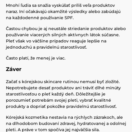
Mnohí ľudia sa snažia vyskúšať príliš veľa produktov
naraz. Iní očakávajú okamžité výsledky alebo zabúdajú
na každodenné používanie SPF.
Častou chybou je aj neustále striedanie produktov alebo
používanie viacerých silných aktívnych látok súčasne.
Pleť však vo väčšine prípadov reaguje lepšie na
jednoduchú a pravidelnú starostlivosť.
Často platí, že menej je viac.
Záver
Začať s kórejskou skincare rutinou nemusí byť zložité.
Nepotrebujete desať produktov ani tráviť dlhé minúty
starostlivosťou o pleť každý deň. Dôležitejšie je
porozumieť potrebám svojej pleti, vybrať kvalitné
produkty a dopriať pokožke pravidelnú starostlivosť.
Kórejská kozmetika nestavia na rýchlych zázrakoch, ale
na dlhodobom budovaní zdravej, hydratovanej a odolnej
pleti. A práve v tom spočíva jej najväčšia sila.