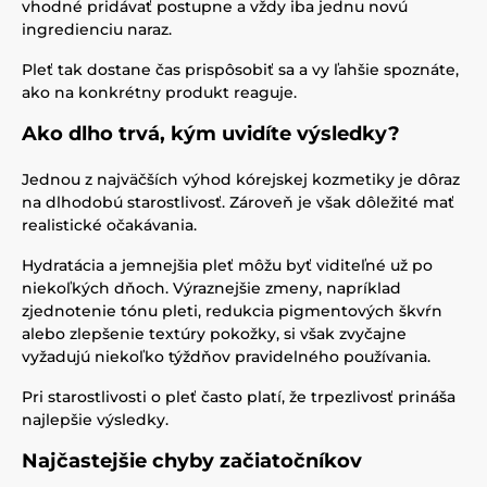
vhodné pridávať postupne a vždy iba jednu novú
ingredienciu naraz.
Pleť tak dostane čas prispôsobiť sa a vy ľahšie spoznáte,
ako na konkrétny produkt reaguje.
Ako dlho trvá, kým uvidíte výsledky?
Jednou z najväčších výhod kórejskej kozmetiky je dôraz
na dlhodobú starostlivosť. Zároveň je však dôležité mať
realistické očakávania.
Hydratácia a jemnejšia pleť môžu byť viditeľné už po
niekoľkých dňoch. Výraznejšie zmeny, napríklad
zjednotenie tónu pleti, redukcia pigmentových škvŕn
alebo zlepšenie textúry pokožky, si však zvyčajne
vyžadujú niekoľko týždňov pravidelného používania.
Pri starostlivosti o pleť často platí, že trpezlivosť prináša
najlepšie výsledky.
Najčastejšie chyby začiatočníkov