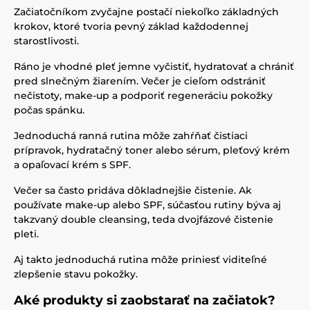
Začiatočníkom zvyčajne postačí niekoľko základných
krokov, ktoré tvoria pevný základ každodennej
starostlivosti.
Ráno je vhodné pleť jemne vyčistiť, hydratovať a chrániť
pred slnečným žiarením. Večer je cieľom odstrániť
nečistoty, make-up a podporiť regeneráciu pokožky
počas spánku.
Jednoduchá ranná rutina môže zahŕňať čistiaci
prípravok, hydratačný toner alebo sérum, pleťový krém
a opaľovací krém s SPF.
Večer sa často pridáva dôkladnejšie čistenie. Ak
používate make-up alebo SPF, súčasťou rutiny býva aj
takzvaný double cleansing, teda dvojfázové čistenie
pleti.
Aj takto jednoduchá rutina môže priniesť viditeľné
zlepšenie stavu pokožky.
Aké produkty si zaobstarať na začiatok?