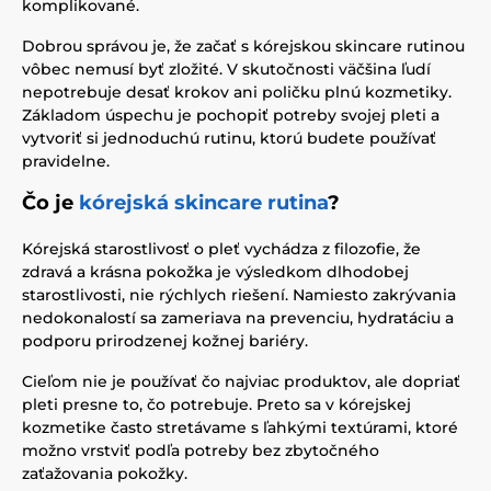
komplikované.
Dobrou správou je, že začať s kórejskou skincare rutinou
vôbec nemusí byť zložité. V skutočnosti väčšina ľudí
nepotrebuje desať krokov ani poličku plnú kozmetiky.
Základom úspechu je pochopiť potreby svojej pleti a
vytvoriť si jednoduchú rutinu, ktorú budete používať
pravidelne.
Čo je
kórejská skincare rutina
?
Kórejská starostlivosť o pleť vychádza z filozofie, že
zdravá a krásna pokožka je výsledkom dlhodobej
starostlivosti, nie rýchlych riešení. Namiesto zakrývania
nedokonalostí sa zameriava na prevenciu, hydratáciu a
podporu prirodzenej kožnej bariéry.
Cieľom nie je používať čo najviac produktov, ale dopriať
pleti presne to, čo potrebuje. Preto sa v kórejskej
kozmetike často stretávame s ľahkými textúrami, ktoré
možno vrstviť podľa potreby bez zbytočného
zaťažovania pokožky.