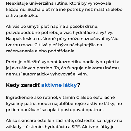
Neexistuje univerzálna rutina, ktorá by vyhovovala
každému. Suchá pleť má iné potreby než mastná alebo
citlivá pokožka.
Ak vás po umytí pleť napína a pôsobí drsne,
pravdepodobne potrebuje viac hydratácie a výživy.
Naopak lesk a rozšírené póry môžu naznačovať vyššiu
tvorbu mazu. Citlivá pleť býva náchylnejšia na
začervenanie alebo podráždenie.
Preto je dôležité vyberať kozmetiku podľa typu pleti a
jej aktuálnych potrieb. To, čo funguje niekomu inému,
nemusí automaticky vyhovovať aj vám.
Kedy zaradiť
aktívne látky
?
Ingrediencie ako retinol, vitamín C alebo exfoliačné
kyseliny patria medzi najobľúbenejšie aktívne látky, no
pri ich používaní sa oplatí postupovať opatrne.
Ak so skincare ešte len začínate, sústreďte sa najprv na
základy – čistenie, hydratáciu a SPF. Aktívne látky je