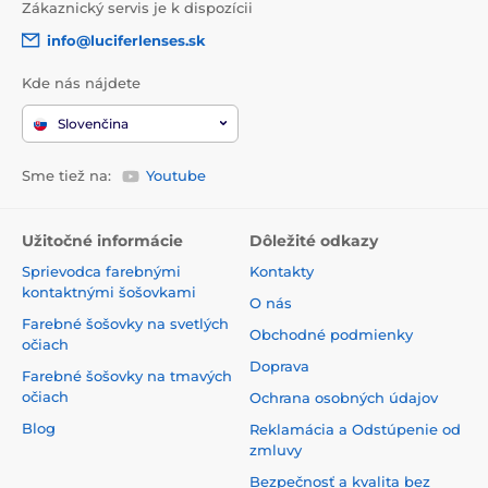
Zákaznický servis je k dispozícii
info@luciferlenses.sk
Kde nás nájdete
Slovenčina
Sme tiež na:
Youtube
Užitočné informácie
Dôležité odkazy
Sprievodca farebnými
Kontakty
kontaktnými šošovkami
O nás
Farebné šošovky na svetlých
Obchodné podmienky
očiach
Doprava
Farebné šošovky na tmavých
očiach
Ochrana osobných údajov
Blog
Reklamácia a Odstúpenie od
zmluvy
Bezpečnosť a kvalita bez