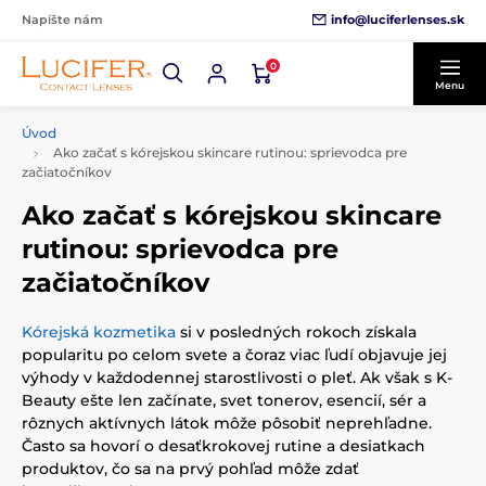
info@luciferlenses.sk
Napíšte nám
0
Menu
Úvod
Ako začať s kórejskou skincare rutinou: sprievodca pre
začiatočníkov
Ako začať s kórejskou skincare
rutinou: sprievodca pre
začiatočníkov
Kórejská kozmetika
si v posledných rokoch získala
popularitu po celom svete a čoraz viac ľudí objavuje jej
výhody v každodennej starostlivosti o pleť. Ak však s K-
Beauty ešte len začínate, svet tonerov, esencií, sér a
rôznych aktívnych látok môže pôsobiť neprehľadne.
Často sa hovorí o desaťkrokovej rutine a desiatkach
produktov, čo sa na prvý pohľad môže zdať