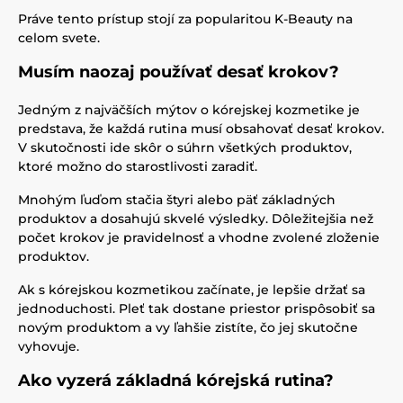
Práve tento prístup stojí za popularitou K-Beauty na
celom svete.
Musím naozaj používať desať krokov?
Jedným z najväčších mýtov o kórejskej kozmetike je
predstava, že každá rutina musí obsahovať desať krokov.
V skutočnosti ide skôr o súhrn všetkých produktov,
ktoré možno do starostlivosti zaradiť.
Mnohým ľuďom stačia štyri alebo päť základných
produktov a dosahujú skvelé výsledky. Dôležitejšia než
počet krokov je pravidelnosť a vhodne zvolené zloženie
produktov.
Ak s kórejskou kozmetikou začínate, je lepšie držať sa
jednoduchosti. Pleť tak dostane priestor prispôsobiť sa
novým produktom a vy ľahšie zistíte, čo jej skutočne
vyhovuje.
Ako vyzerá základná kórejská rutina?