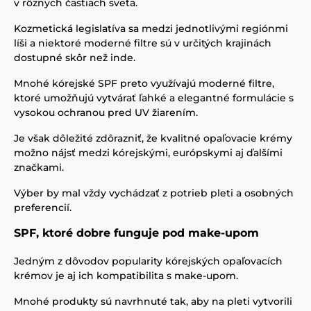
v rôznych častiach sveta.
Kozmetická legislatíva sa medzi jednotlivými regiónmi
líši a niektoré moderné filtre sú v určitých krajinách
dostupné skôr než inde.
Mnohé kórejské SPF preto využívajú moderné filtre,
ktoré umožňujú vytvárať ľahké a elegantné formulácie s
vysokou ochranou pred UV žiarením.
Je však dôležité zdôrazniť, že kvalitné opaľovacie krémy
možno nájsť medzi kórejskými, európskymi aj ďalšími
značkami.
Výber by mal vždy vychádzať z potrieb pleti a osobných
preferencií.
SPF, ktoré dobre funguje pod make-upom
Jedným z dôvodov popularity kórejských opaľovacích
krémov je aj ich kompatibilita s make-upom.
Mnohé produkty sú navrhnuté tak, aby na pleti vytvorili