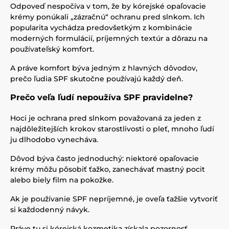
Odpoveď nespočíva v tom, že by kórejské opaľovacie
krémy ponúkali „zázračnú“ ochranu pred slnkom. Ich
popularita vychádza predovšetkým z kombinácie
moderných formulácií, príjemných textúr a dôrazu na
používateľský komfort.
A práve komfort býva jedným z hlavných dôvodov,
prečo ľudia SPF skutočne používajú každý deň.
Prečo veľa ľudí nepoužíva SPF pravidelne?
Hoci je ochrana pred slnkom považovaná za jeden z
najdôležitejších krokov starostlivosti o pleť, mnoho ľudí
ju dlhodobo vynecháva.
Dôvod býva často jednoduchý: niektoré opaľovacie
krémy môžu pôsobiť ťažko, zanechávať mastný pocit
alebo biely film na pokožke.
Ak je používanie SPF nepríjemné, je oveľa ťažšie vytvoriť
si každodenný návyk.
Práve tu si kórejská kozmetika získala pozornosť