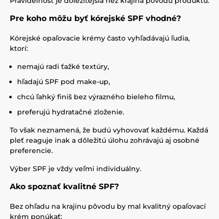
Pravidelnosť je dôležitejšia než krajina pôvodu produktu.
Pre koho môžu byť kórejské SPF vhodné?
Kórejské opaľovacie krémy často vyhľadávajú ľudia,
ktorí:
nemajú radi ťažké textúry,
hľadajú SPF pod make-up,
chcú ľahký finiš bez výrazného bieleho filmu,
preferujú hydratačné zloženie.
To však neznamená, že budú vyhovovať každému. Každá
pleť reaguje inak a dôležitú úlohu zohrávajú aj osobné
preferencie.
Výber SPF je vždy veľmi individuálny.
Ako spoznať kvalitné SPF?
Bez ohľadu na krajinu pôvodu by mal kvalitný opaľovací
krém ponúkať: