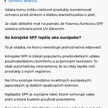
centellu asiatica
.
Vďaka tomu môžu niektoré produkty kombinovať
ochranu pred slnkom s ďalšou starostlivosťou o pleť.
Je však dôležité mať na pamäti, že hlavnou funkciou SPF
zostáva ochrana pred UV žiarením.
Sú kórejské SPF lepšie ako európske?
To je otázka, na ktorú neexistuje jednoznačná odpoveď.
Kórejské SPF si získali popularitu predovšetkým vďaka
používateľskému komfortu a príjemným textúram. To
však automaticky neznamená, že sú vždy lepšie než
produkty z iných regiónov.
Na trhu existuje množstvo kvalitných európskych,
japonských aj ďalších opaľovacích krémov.
Najlepšie SPF je zvyčajne také, ktoré vyhovuje vašej
pleti a ktoré budete používať pravidelne.