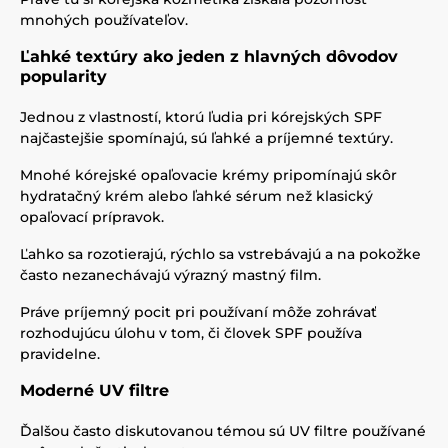
mnohých používateľov.
Ľahké textúry ako jeden z hlavných dôvodov
popularity
Jednou z vlastností, ktorú ľudia pri kórejských SPF
najčastejšie spomínajú, sú ľahké a príjemné textúry.
Mnohé kórejské opaľovacie krémy pripomínajú skôr
hydratačný krém alebo ľahké sérum než klasický
opaľovací prípravok.
Ľahko sa rozotierajú, rýchlo sa vstrebávajú a na pokožke
často nezanechávajú výrazný mastný film.
Práve príjemný pocit pri používaní môže zohrávať
rozhodujúcu úlohu v tom, či človek SPF používa
pravidelne.
Moderné UV filtre
Ďalšou často diskutovanou témou sú UV filtre používané