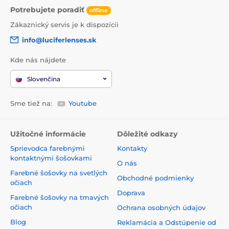
Potrebujete poradiť
offline
Zákaznický servis je k dispozícii
info@luciferlenses.sk
Kde nás nájdete
Slovenčina
Sme tiež na:
Youtube
Užitočné informácie
Dôležité odkazy
Sprievodca farebnými
Kontakty
kontaktnými šošovkami
O nás
Farebné šošovky na svetlých
Obchodné podmienky
očiach
Doprava
Farebné šošovky na tmavých
očiach
Ochrana osobných údajov
Blog
Reklamácia a Odstúpenie od