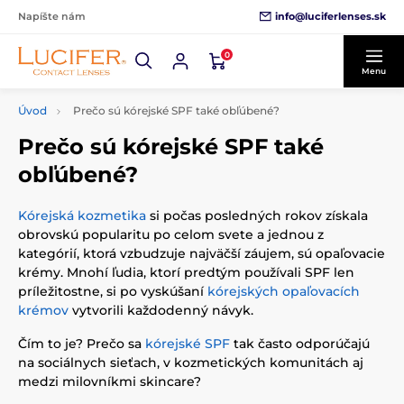
info@luciferlenses.sk
Napíšte nám
0
Menu
Úvod
Prečo sú kórejské SPF také obľúbené?
Prečo sú kórejské SPF také
obľúbené?
Kórejská kozmetika
si počas posledných rokov získala
obrovskú popularitu po celom svete a jednou z
kategórií, ktorá vzbudzuje najväčší záujem, sú opaľovacie
krémy. Mnohí ľudia, ktorí predtým používali SPF len
príležitostne, si po vyskúšaní
kórejských opaľovacích
krémov
vytvorili každodenný návyk.
Čím to je? Prečo sa
kórejské SPF
tak často odporúčajú
na sociálnych sieťach, v kozmetických komunitách aj
medzi milovníkmi skincare?