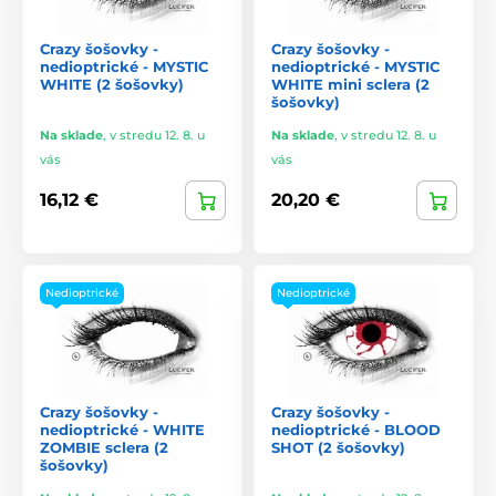
Crazy šošovky -
Crazy šošovky -
nedioptrické - MYSTIC
nedioptrické - MYSTIC
WHITE (2 šošovky)
WHITE mini sclera (2
šošovky)
Na sklade
,
v stredu 12. 8. u
Na sklade
,
v stredu 12. 8. u
vás
vás
16,12 €
20,20 €
Nedioptrické
Nedioptrické
Crazy šošovky -
Crazy šošovky -
nedioptrické - WHITE
nedioptrické - BLOOD
ZOMBIE sclera (2
SHOT (2 šošovky)
šošovky)