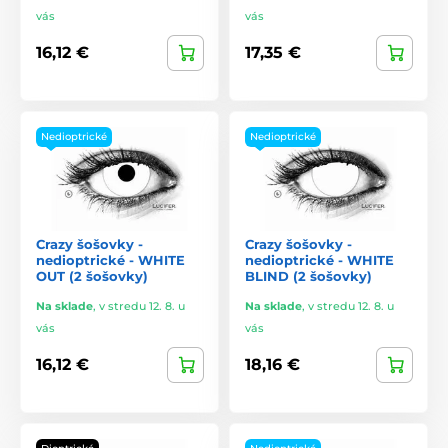
vás
vás
16,12 €
17,35 €
Nedioptrické
Nedioptrické
Crazy šošovky -
Crazy šošovky -
nedioptrické - WHITE
nedioptrické - WHITE
OUT (2 šošovky)
BLIND (2 šošovky)
Na sklade
,
v stredu 12. 8. u
Na sklade
,
v stredu 12. 8. u
vás
vás
16,12 €
18,16 €