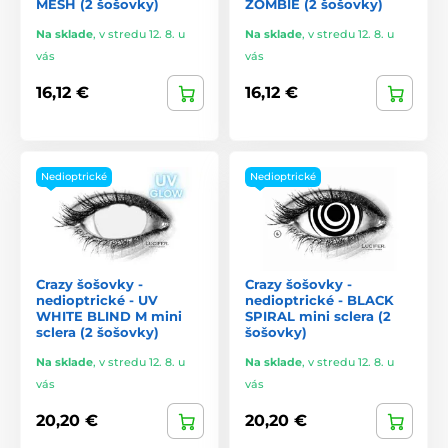
MESH (2 šošovky)
ZOMBIE (2 šošovky)
Na sklade
,
v stredu 12. 8. u
Na sklade
,
v stredu 12. 8. u
vás
vás
16,12 €
16,12 €
Nedioptrické
Nedioptrické
Crazy šošovky -
Crazy šošovky -
nedioptrické - UV
nedioptrické - BLACK
WHITE BLIND M mini
SPIRAL mini sclera (2
sclera (2 šošovky)
šošovky)
Na sklade
,
v stredu 12. 8. u
Na sklade
,
v stredu 12. 8. u
vás
vás
20,20 €
20,20 €