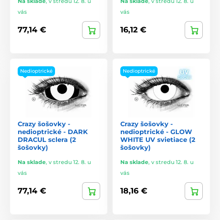
Na sklade
,
v stredu 12. 8. u
Na sklade
,
v stredu 12. 8. u
vás
vás
77,14 €
16,12 €
Nedioptrické
Nedioptrické
Crazy šošovky -
Crazy šošovky -
nedioptrické - DARK
nedioptrické - GLOW
DRACUL sclera (2
WHITE UV svietiace (2
šošovky)
šošovky)
Na sklade
,
v stredu 12. 8. u
Na sklade
,
v stredu 12. 8. u
vás
vás
77,14 €
18,16 €