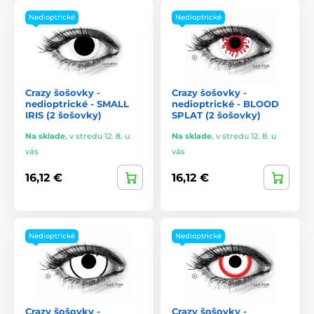
Nedioptrické
Nedioptrické
Crazy šošovky -
Crazy šošovky -
nedioptrické - SMALL
nedioptrické - BLOOD
IRIS (2 šošovky)
SPLAT (2 šošovky)
Na sklade
,
v stredu 12. 8. u
Na sklade
,
v stredu 12. 8. u
vás
vás
16,12 €
16,12 €
Nedioptrické
Nedioptrické
Crazy šošovky -
Crazy šošovky -