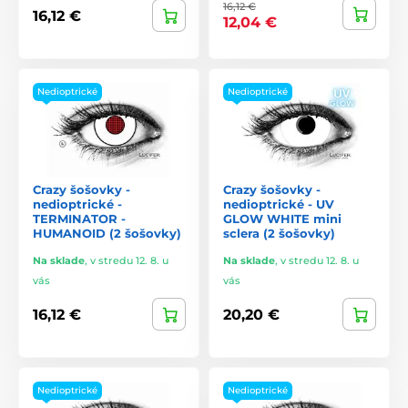
16,12 €
16,12 €
12,04 €
Nedioptrické
Nedioptrické
Crazy šošovky -
Crazy šošovky -
nedioptrické -
nedioptrické - UV
TERMINATOR -
GLOW WHITE mini
HUMANOID (2 šošovky)
sclera (2 šošovky)
Na sklade
,
v stredu 12. 8. u
Na sklade
,
v stredu 12. 8. u
vás
vás
16,12 €
20,20 €
Nedioptrické
Nedioptrické