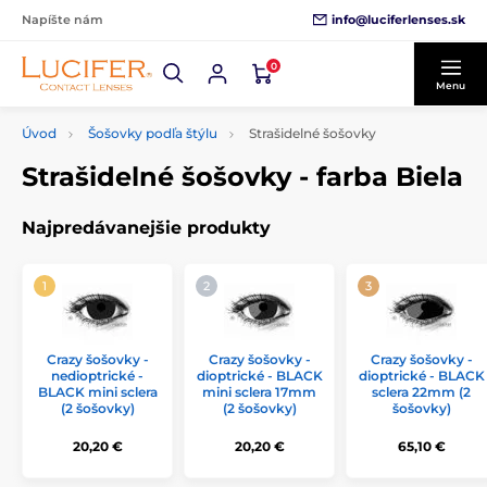
info@luciferlenses.sk
Napíšte nám
0
Menu
Úvod
Šošovky podľa štýlu
Strašidelné šošovky
Strašidelné šošovky - farba Biela
Najpredávanejšie produkty
Crazy šošovky -
Crazy šošovky -
Crazy šošovky -
nedioptrické -
dioptrické - BLACK
dioptrické - BLACK
BLACK mini sclera
mini sclera 17mm
sclera 22mm (2
(2 šošovky)
(2 šošovky)
šošovky)
20,20 €
20,20 €
65,10 €