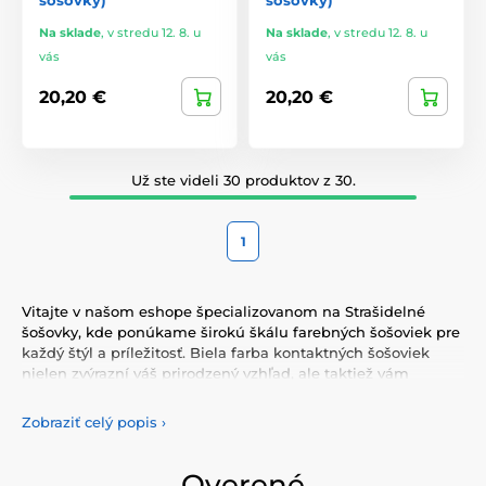
šošovky)
šošovky)
Na sklade
,
v stredu 12. 8. u
Na sklade
,
v stredu 12. 8. u
vás
vás
20,20 €
20,20 €
Už ste videli 30 produktov z 30.
1
Vitajte v našom eshope špecializovanom na Strašidelné
šošovky, kde ponúkame širokú škálu farebných šošoviek pre
každý štýl a príležitosť. Biela farba kontaktných šošoviek
nielen zvýrazní váš prirodzený vzhľad, ale taktiež vám
umožní vyjadriť svoju osobnosť a jedinečnosť. Vyberte si z
našej pestrej ponuky farebných šošoviek, ktoré vám
Zobraziť celý popis
›
poskytnú komfort a bezpečnosť po celý deň. Pridajte do
svojho života trochu farby s našimi kvalitnými šošovkami,
ktoré spĺňajú najvyššie štandardy kvality a pohodlia.
Overené