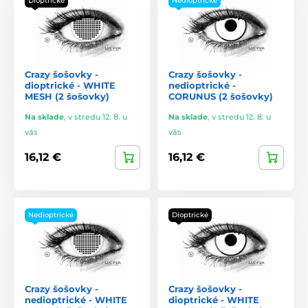
Dioptrické
Nedioptrické
Crazy šošovky -
Crazy šošovky -
dioptrické - WHITE
nedioptrické -
MESH (2 šošovky)
CORUNUS (2 šošovky)
Na sklade
,
v stredu 12. 8. u
Na sklade
,
v stredu 12. 8. u
vás
vás
16,12 €
16,12 €
Nedioptrické
Dioptrické
Crazy šošovky -
Crazy šošovky -
nedioptrické - WHITE
dioptrické - WHITE