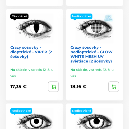
Dioptrické
Nedioptrické
Crazy šošovky -
Crazy šošovky -
dioptrické - VIPER (2
nedioptrické - GLOW
šošovky)
WHITE MESH UV
svietiace (2 šošovky)
Na sklade
,
v stredu 12. 8. u
Na sklade
,
v stredu 12. 8. u
vás
vás
17,35 €
18,16 €
Nedioptrické
Nedioptrické