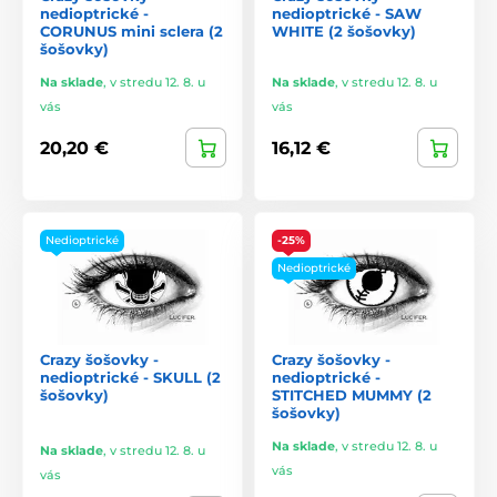
nedioptrické -
nedioptrické - SAW
CORUNUS mini sclera (2
WHITE (2 šošovky)
šošovky)
Na sklade
,
v stredu 12. 8. u
Na sklade
,
v stredu 12. 8. u
vás
vás
20,20 €
16,12 €
Nedioptrické
-25%
Nedioptrické
Crazy šošovky -
Crazy šošovky -
nedioptrické - SKULL (2
nedioptrické -
šošovky)
STITCHED MUMMY (2
šošovky)
Na sklade
,
v stredu 12. 8. u
Na sklade
,
v stredu 12. 8. u
vás
vás