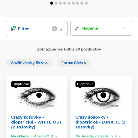
Radenie
Filter
Zobrazujeme 1-30 z 30 produktov
Zrušiť všetky filtre
Farba: Biela
Dioptrické
Dioptrické
Crazy šošovky -
Crazy šošovky -
dioptrické - WHITE OUT
dioptrické - LUNATIC (2
(2 šošovky)
šošovky)
Na sklade
,
v stredu 12. 8. u
Na sklade
,
v stredu 12. 8. u