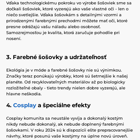
Vďaka technologickému pokroku vo výrobe šošoviek sme sa
dočkali šošoviek, ktoré vyzerajú ako vaše vlastné oči - len o
niečo svetlejšie. Vďaka šošovkám s detailnými vzormi a
prirodzenými farebnými prechodmi môžete mať oči, ktoré
presne odrážajú vašu náladu alebo osobnosť.
Samozrejmosťou je kvalita, ktorá zaručuje pohodlie pri
nosení.
3. Farebné šošovky a udržateľnosť
Ekológia je v móde a farebné šošovky nie sú výnimkou.
Značky teraz ponúkajú výrobky, ktoré sú šetrnejšie k našej
planéte. Od recyklovateľných materiálov až po biologicky
rozložiteľné obaly - tieto trendy nielen dobre vyzerajú, ale
hlavne neškodia.
4.
Cosplay
a špeciálne efekty
Cosplay komunita sa neustále vyvíja a dokonalý kostým
nikdy nebude dokonalý, ak nebude doplnený farebnými
šošovkami. V roku 2024 sú k dispozícii ešte prepracovanejšie
návrhy, ktoré posunú vaše kostýmy na úplne novú úroveň.