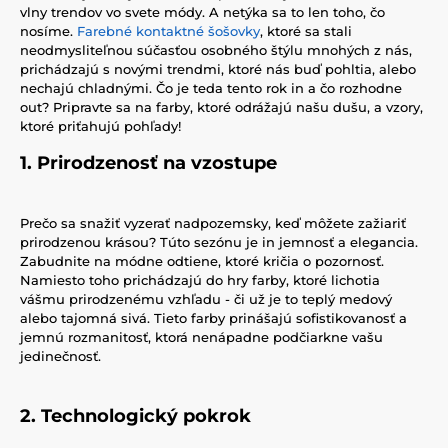
vlny trendov vo svete módy. A netýka sa to len toho, čo
nosíme.
Farebné kontaktné šošovky
, ktoré sa stali
neodmysliteľnou súčasťou osobného štýlu mnohých z nás,
prichádzajú s novými trendmi, ktoré nás buď pohltia, alebo
nechajú chladnými. Čo je teda tento rok in a čo rozhodne
out? Pripravte sa na farby, ktoré odrážajú našu dušu, a vzory,
ktoré priťahujú pohľady!
1. Prirodzenosť na vzostupe
Prečo sa snažiť vyzerať nadpozemsky, keď môžete zažiariť
prirodzenou krásou? Túto sezónu je in jemnosť a elegancia.
Zabudnite na módne odtiene, ktoré kričia o pozornosť.
Namiesto toho prichádzajú do hry farby, ktoré lichotia
vášmu prirodzenému vzhľadu - či už je to teplý medový
alebo tajomná sivá. Tieto farby prinášajú sofistikovanosť a
jemnú rozmanitosť, ktorá nenápadne podčiarkne vašu
jedinečnosť.
2. Technologický pokrok