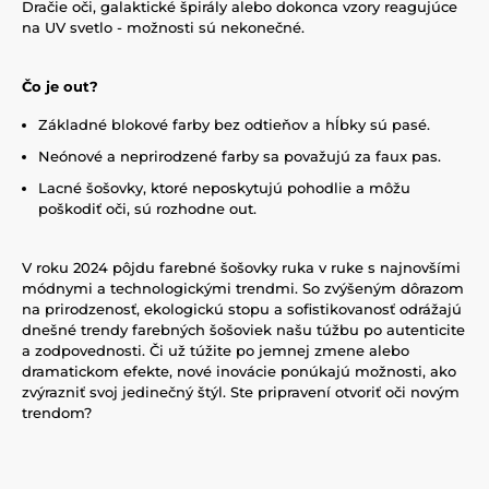
Dračie oči, galaktické špirály alebo dokonca vzory reagujúce
na UV svetlo - možnosti sú nekonečné.
Čo je out?
Základné blokové farby bez odtieňov a hĺbky sú pasé.
Neónové a neprirodzené farby sa považujú za faux pas.
Lacné šošovky, ktoré neposkytujú pohodlie a môžu
poškodiť oči, sú rozhodne out.
V roku 2024 pôjdu farebné šošovky ruka v ruke s najnovšími
módnymi a technologickými trendmi. So zvýšeným dôrazom
na prirodzenosť, ekologickú stopu a sofistikovanosť odrážajú
dnešné trendy farebných šošoviek našu túžbu po autenticite
a zodpovednosti. Či už túžite po jemnej zmene alebo
dramatickom efekte, nové inovácie ponúkajú možnosti, ako
zvýrazniť svoj jedinečný štýl. Ste pripravení otvoriť oči novým
trendom?