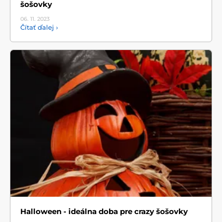
šošovky
06. 11.
2023
Čítať ďalej ›
Halloween - ideálna doba pre crazy šošovky