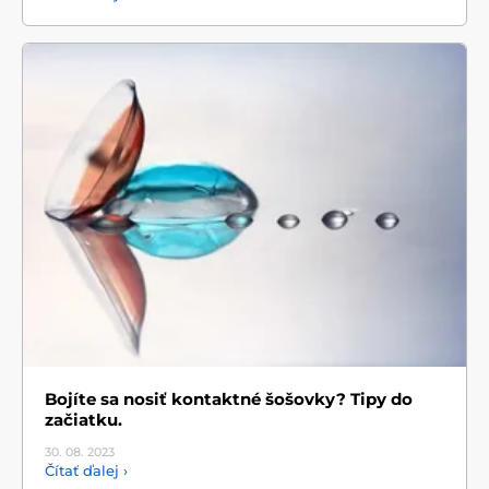
Bojíte sa nosiť kontaktné šošovky? Tipy do
začiatku.
30. 08.
2023
Čítať ďalej ›