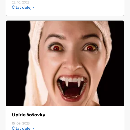
23. 10.
2023
Čítať ďalej ›
Upírie šošovky
15. 09.
2023
Čítať ďalej ›