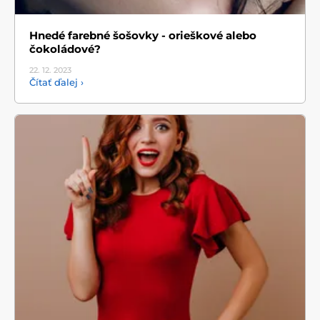
Hnedé farebné šošovky - orieškové alebo
čokoládové?
22. 12.
2023
Čítať ďalej ›