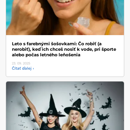
Leto s farebnými šošovkami: Čo robiť (a
nerobiť), keď ich chceš nosiť k vode, pri športe
alebo počas letného leňošenia
23. 09.
2025
Čítať ďalej ›