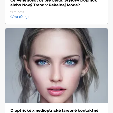
Červené šošovky pre Čerta: Štýlový Doplnok
alebo Nový Trend v Pekelnej Móde?
12. 11.
2023
Čítať ďalej ›
Dioptrické x nedioptrické farebné kontaktné