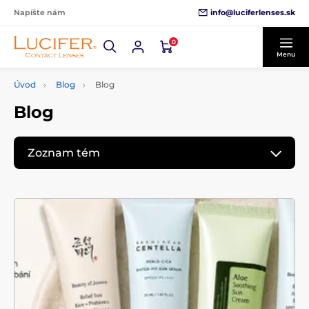
info@luciferlenses.sk
Napíšte nám
0
Menu
Úvod
Blog
Blog
Blog
Zoznam tém