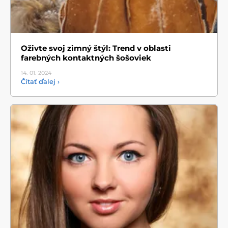
Oživte svoj zimný štýl: Trend v oblasti
farebných kontaktných šošoviek
14. 01.
2024
Čítať ďalej ›