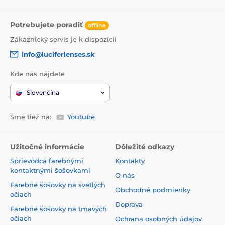
Potrebujete poradiť
offline
Zákaznický servis je k dispozícii
info@luciferlenses.sk
Kde nás nájdete
Slovenčina
Sme tiež na:
Youtube
Užitočné informácie
Dôležité odkazy
Sprievodca farebnými
Kontakty
kontaktnými šošovkami
O nás
Farebné šošovky na svetlých
Obchodné podmienky
očiach
Doprava
Farebné šošovky na tmavých
očiach
Ochrana osobných údajov