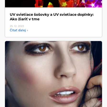
UV svietiace šošovky a UV svietiace doplnky:
Ako žiariť v tme
25. 12.
2023
Čítať ďalej ›