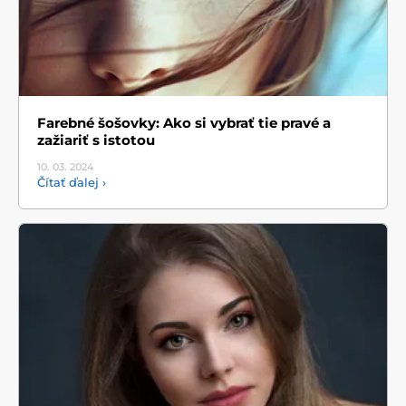
Farebné šošovky: Ako si vybrať tie pravé a
zažiariť s istotou
10. 03.
2024
Čítať ďalej ›