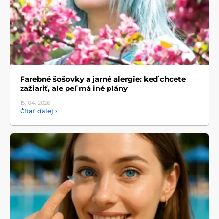
Farebné šošovky a jarné alergie: keď chcete
zažiariť, ale peľ má iné plány
15. 04.
2026
Čítať ďalej ›