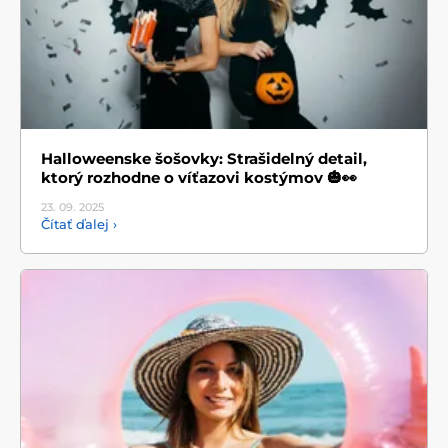
Halloweenske šošovky: Strašidelný detail,
ktorý rozhodne o víťazovi kostýmov 🎃👀
23. 09.
2025
Čítať ďalej ›