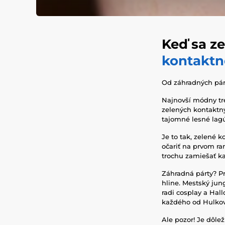
Keď sa z
kontaktn
Od záhradných pár
Najnovší módny tren
zelených kontaktný
tajomné lesné lagú
Je to tak, zelené 
očariť na prvom r
trochu zamiešať ka
Záhradná párty? Pr
hline. Mestský jun
radi cosplay a Hal
každého od Hulkove
Ale pozor! Je dôl