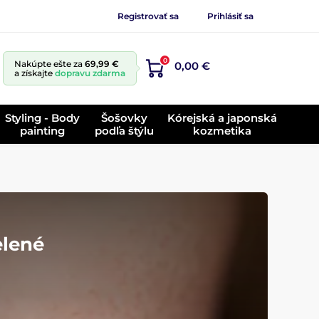
Registrovať sa
Prihlásiť sa
0
Nakúpte ešte za
69,99 €
0,00 €
a získajte
dopravu zdarma
Styling - Body
Šošovky
Kórejská a japonská
painting
podľa štýlu
kozmetika
elené