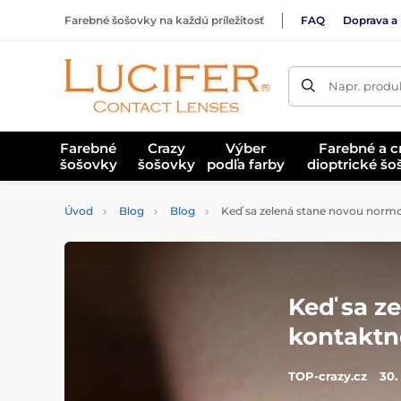
Farebné šošovky na každú príležitosť
FAQ
Doprava a 
Napr. produk
Farebné
Crazy
Výber
Farebné a c
šošovky
šošovky
podľa farby
dioptrické š
Úvod
Blog
Blog
Keď sa zelená stane novou normou
Keď sa z
kontaktné
TOP-crazy.cz
30.