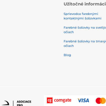
Užitočné informác
Sprievodca farebnými
kontaktnými šošovkami
Farebné šošovky na svetlý
očiach
Farebné šošovky na tmavý
očiach
Blog