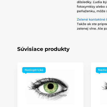
dôsledky. Ľudia by
fotosyntézy alebo a
peňaženku, môže si
Zelené kontaktné 
Takže ak ste pripra
zelenej vlne. Ale 
Súvisiace produkty
Nedioptrické
Nedio