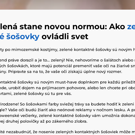
elená stane novou normou: Ako
z
é šošovky
ovládli svet
ty po mimozemské kostýmy, zelené kontaktné šošovky sú novým 
d práve dorazil a je to... zelený! Nie, nehovoríme o šalátoch alebo r
ch šošovkách, ktoré majú potenciál premeniť vaše oči na žiarivé 
ny. Pripravte sa na to, že vaše oči získajú úplne nový rozmer.
kontaktné šošovky sú novým must-have doplnkom pre každú príležito
ande, urobiť dojem na prijímacom pohovore, alebo len chcete pri 
rtami, zelené šošovky sú tu pre vás.
irodzene! So šošovkami farby sviežej trávy sa budete hodiť k zeleni
gle? Vaše oči budú žiariť ako neónové reklamy v nočnom lesku. A pr
loweenské večierky, zelené kontaktné šošovky vám umožnia dokonal
j druhej polovičky až po zákerného zlobra.
ežité nezabudnúť, že nosenie zelených kontaktných šošoviek môže 