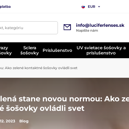
platba
EUR
info@luciferlenses.sk
t, kategóriu
Napíšte nám
razy
Sclera
UV svietace šošovky a
Príslušenstvo
ošovky
šošovky
príslušenstvo
: Ako zelené kontaktné šošovky ovládli svet
elená stane novou normou: Ako z
 šošovky ovládli svet
 12. 2023
Blog