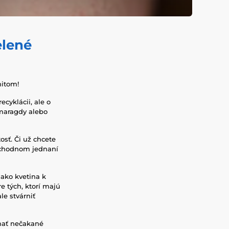
elené
hitom!
ecyklácii, ale o
smaragdy alebo
sť. Či už chcete
obchodnom jednaní
 ako kvetina k
e tých, ktorí majú
e stvárniť
mať nečakané