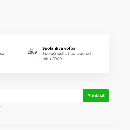
Spoľahlivá voľba
 sa
Spoločnosť s tradíciou od
roku 2009
Prihlásiť
y