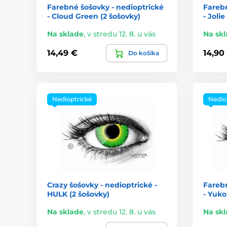
Farebné šošovky - nedioptrické
Farebn
- Cloud Green (2 šošovky)
- Joli
Na sklade
,
v stredu 12. 8. u vás
Na sk
14,49 €
14,90
Do košíka
Nedioptrické
Nedio
Crazy šošovky - nedioptrické -
Farebn
HULK (2 šošovky)
- Yuko
Na sklade
,
v stredu 12. 8. u vás
Na sk