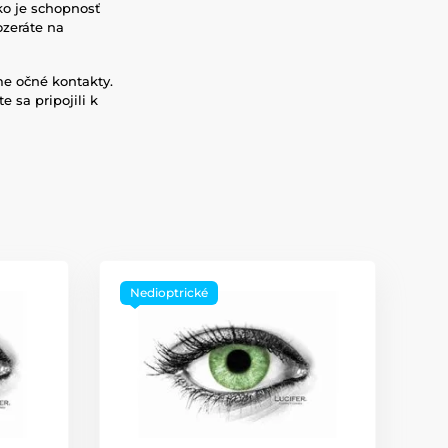
ko je schopnosť
ozeráte na
me očné kontakty.
e sa pripojili k
Nedioptrické