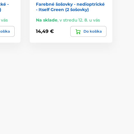
cké -
Farebné šošovky - nedioptrické
)
- Itself Green (2 šošovky)
u vás
Na sklade
,
v stredu 12. 8. u vás
14,49 €
ošíka
Do košíka