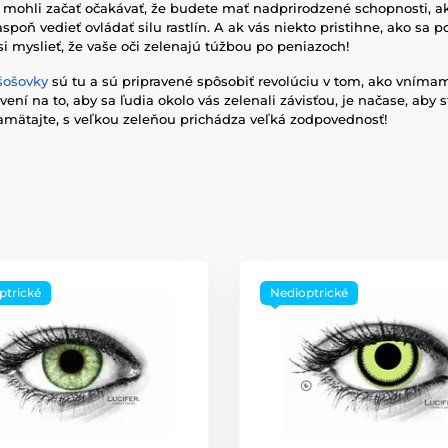
 mohli začať očakávať, že budete mať nadprirodzené schopnosti, a
spoň vedieť ovládať silu rastlín. A ak vás niekto pristihne, ako sa p
 myslieť, že vaše oči zelenajú túžbou po peniazoch!
šošovky
sú tu a sú pripravené spôsobiť revolúciu v tom, ako vníma
vení na to, aby sa ľudia okolo vás zelenali závisťou, je načase, aby st
pamätajte, s veľkou zeleňou prichádza veľká zodpovednosť!
ptrické
Nedioptrické