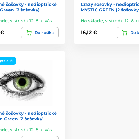
é šošovky - nedioptrické
Crazy šošovky - nedioptri
e Green (2 šošovky)
MYSTIC GREEN (2 šošovky
lade
,
v stredu 12. 8. u vás
Na sklade
,
v stredu 12. 8. 
 €
16,12 €
Do košíka
Do k
ptrické
é šošovky - nedioptrické
n Green (2 šošovky)
lade
,
v stredu 12. 8. u vás