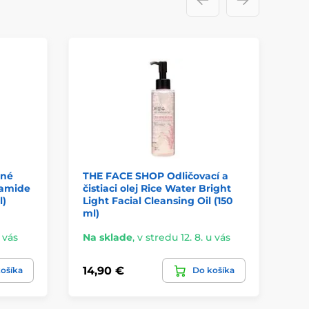
čné
THE FACE SHOP Odličovací a
ramide
čistiaci olej Rice Water Bright
l)
Light Facial Cleansing Oil (150
ml)
u vás
Na sklade
,
v stredu 12. 8. u vás
14,90 €
ošíka
Do košíka