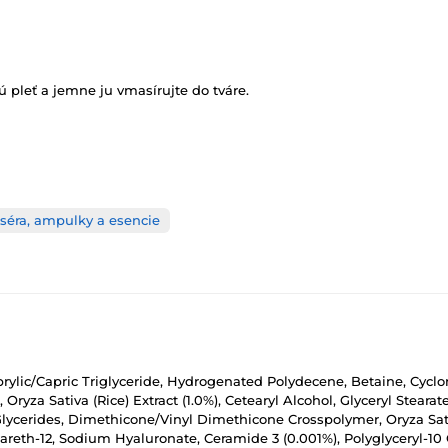
pleť a jemne ju vmasírujte do tváre.
 séra, ampulky a esencie
aprylic/Capric Triglyceride, Hydrogenated Polydecene, Betaine, Cycl
, Oryza Sativa (Rice) Extract (1.0%), Cetearyl Alcohol, Glyceryl Stea
Glycerides, Dimethicone/Vinyl Dimethicone Crosspolymer, Oryza Sativ
Pareth-12, Sodium Hyaluronate, Ceramide 3 (0.001%), Polyglyceryl-10