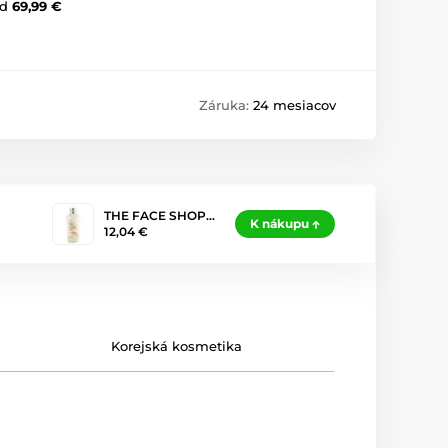
d
69,99 €
Záruka:
24 mesiacov
THE FACE SHOP…
K nákupu
12,04 €
Korejská kosmetika