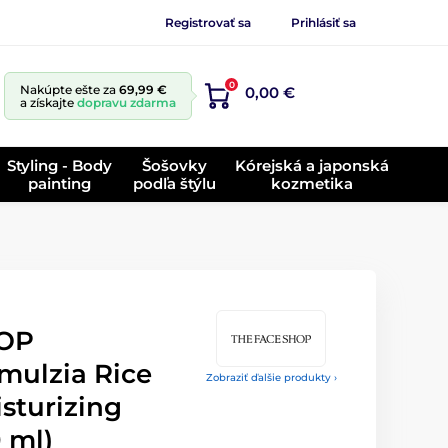
Registrovať sa
Prihlásiť sa
0
Nakúpte ešte za
69,99 €
0,00 €
a získajte
dopravu zdarma
Styling - Body
Šošovky
Kórejská a japonská
painting
podľa štýlu
kozmetika
HOP
mulzia Rice
Zobraziť ďalšie produkty ›
sturizing
 ml)