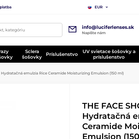
platba
EUR
info@luciferlenses.sk
t, kategóriu
Napíšte nám
razy
Sclera
UV svietace šošovky a
Príslušenstvo
ošovky
šošovky
príslušenstvo
ydratačná emulzia Rice Ceramide Moisturizing Emulsion (150 ml)
THE FACE S
Hydratačná e
Ceramide Moi
Emulsion (150