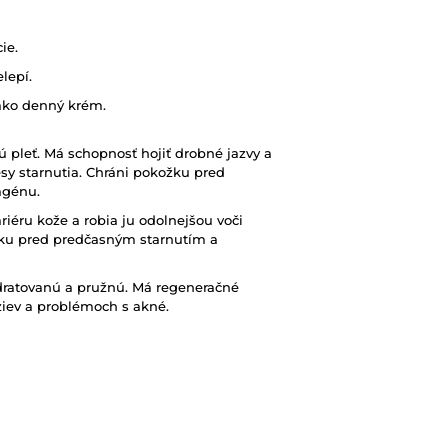
ie.
lepí.
 ako denný krém.
 pleť. Má schopnosť hojiť drobné jazvy a
sy starnutia. Chráni pokožku pred
agénu.
éru kože a robia ju odolnejšou voči
žku pred predčasným starnutím a
ratovanú a pružnú. Má regeneračné
ziev a problémoch s akné.