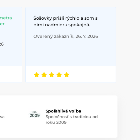
metra
Šošovky prišli rýchlo a som s
ber
nimi nadmieru spokojná.
Overený zákazník, 26. 7. 2026
26
Spoľahlivá voľba
 sa
Spoločnosť s tradíciou od
roku 2009