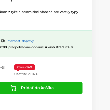
žkom z ryže a ceramidmi vhodná pre všetky typy
Možnosti dopravy ›
 10:00, predpokladané dodanie:
u vás v stredu 12. 8.
 €
Zľava
-14%
Ušetríte 2,04 €
Pridať do košíka