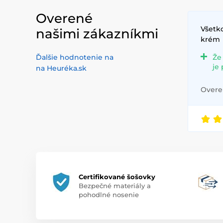
Overené
Všetko
našimi zákazníkmi
krém
Ďalšie hodnotenie na
Že
je
na Heuréka.sk
Overen
Certifikované šošovky
Bezpečné materiály a
pohodlné nosenie