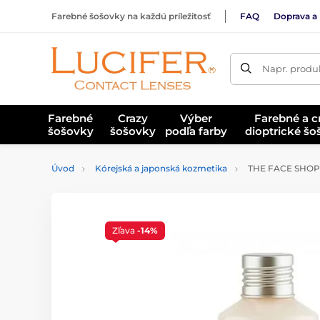
Farebné šošovky na každú príležitosť
FAQ
Doprava a 
Napr. produk
Farebné
Crazy
Výber
Farebné a c
šošovky
šošovky
podľa farby
dioptrické š
Úvod
Kórejská a japonská kozmetika
THE FACE SHOP H
Zľava
-14%