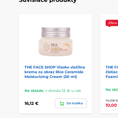
Zľava
THE FACE SHOP Visoko vlažilna
THE F
krema za obraz Rice Ceramide
čistia
Moisturizing Cream (50 ml)
Foamin
Na sk
Na sklade
,
v stredu 12. 8. u vás
14,08 
16,12 €
Do košíka
10,00