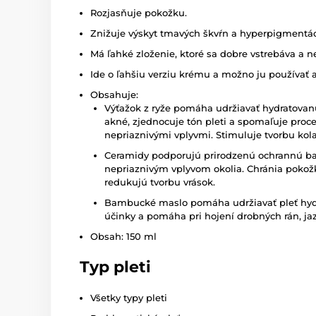
Rozjasňuje pokožku.
Znižuje výskyt tmavých škvŕn a hyperpigmentác
Má ľahké zloženie, ktoré sa dobre vstrebáva a ne
Ide o ľahšiu verziu krému a možno ju používať
Obsahuje:
Výťažok z ryže pomáha udržiavať hydratovanú
akné, zjednocuje tón pleti a spomaľuje proce
nepriaznivými vplyvmi. Stimuluje tvorbu kol
Ceramidy podporujú prirodzenú ochrannú bari
nepriaznivým vplyvom okolia. Chránia poko
redukujú tvorbu vrások.
Bambucké maslo pomáha udržiavať pleť hyd
účinky a pomáha pri hojení drobných rán, ja
Obsah: 150 ml
Typ pleti
Všetky typy pleti