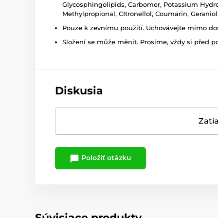
Glycosphingolipids, Carbomer, Potassium Hydro
Methylpropional, CItronellol, Coumarin, Geranio
Pouze k zevnímu použití. Uchovávejte mimo dosa
Složení se může měnit. Prosíme, vždy si před p
Diskusia
Zatia
Položiť otázku
Súvisiace produkty