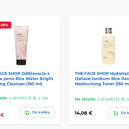
-29%
ACE SHOP Odličovacia a
THE FACE SHOP Hydrata
ca pena Rice Water Bright
čistiace tonikum Rice Ce
g Cleanser (150 ml)
Moisturizing Toner (150 m
lade
,
v stredu 12. 8. u vás
Na sklade
,
v stredu 12. 8. 
€
Do košíka
14,08 €
Do k
 €