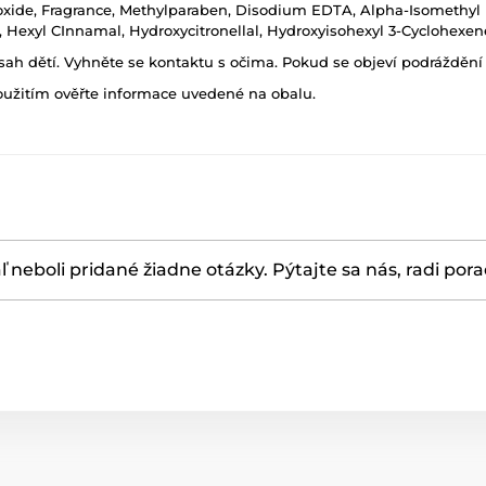
xide, Fragrance, Methylparaben, Disodium EDTA, Alpha-Isomethyl I
l, Hexyl CInnamal, Hydroxycitronellal, Hydroxyisohexyl 3-Cyclohexe
h dětí. Vyhněte se kontaktu s očima. Pokud se objeví podráždění p
oužitím ověřte informace uvedené na obalu.
ľ neboli pridané žiadne otázky. Pýtajte sa nás, radi por