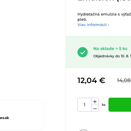
Hydratačná emulzia s výťa
pleti.
Viac informácií ›
Na sklade > 5 ks
Objednávky do 10. 8.
12,04 €
14,08
ks
es.sk