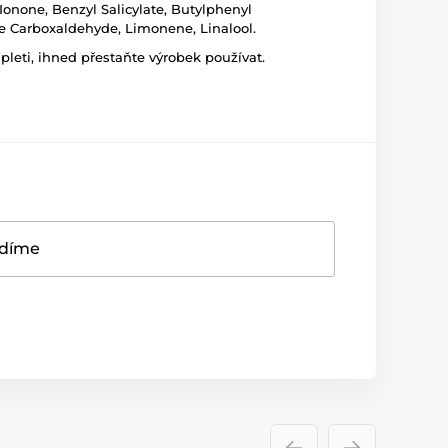
onone, Benzyl Salicylate, Butylphenyl
ne Carboxaldehyde, Limonene, Linalool.
leti, ihned přestaňte výrobek používat.
adíme