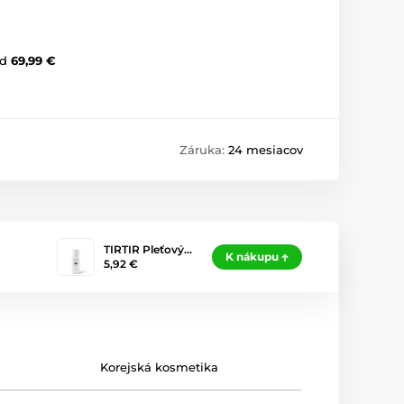
d
69,99 €
Záruka:
24 mesiacov
TIRTIR Pleťový…
K nákupu
5,92 €
Korejská kosmetika