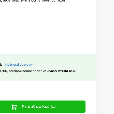
m, regeneračným a ochranným účinkom.
Možnosti dopravy ›
 10:00, predpokladané dodanie:
u vás v stredu 12. 8.
Pridať do košíka