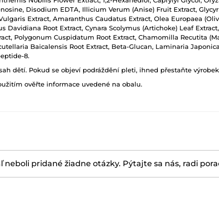
themis Nobilis Flower Extract, 1,2-Hexanediol, Caprylyl Glycol, Oryz
sine, Disodium EDTA, Illicium Verum (Anise) Fruit Extract, Glycyrrh
Vulgaris Extract, Amaranthus Caudatus Extract, Olea Europaea (Olive) 
s Davidiana Root Extract, Cynara Scolymus (Artichoke) Leaf Extract
tract, Polygonum Cuspidatum Root Extract, Chamomilla Recutita (Mat
utellaria Baicalensis Root Extract, Beta-Glucan, Laminaria Japonic
eptide-8.
h dětí. Pokud se objeví podráždění pleti, ihned přestaňte výrobek
oužitím ověřte informace uvedené na obalu.
ľ neboli pridané žiadne otázky. Pýtajte sa nás, radi por