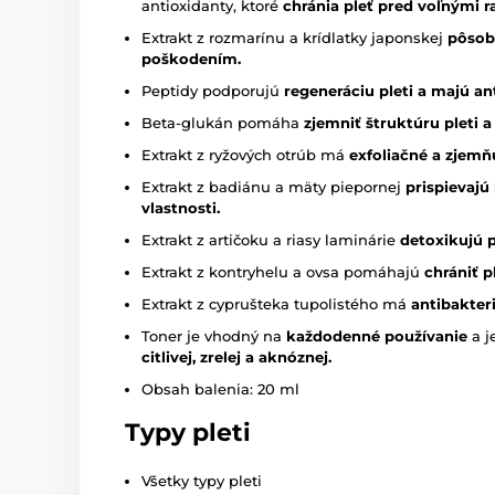
antioxidanty, ktoré
chránia pleť pred voľnými r
Extrakt z rozmarínu a krídlatky japonskej
pôsobí
poškodením.
Peptidy podporujú
regeneráciu pleti a majú ant
Beta-glukán pomáha
zjemniť štruktúru pleti a
Extrakt z ryžových otrúb má
exfoliačné a zjemň
Extrakt z badiánu a mäty piepornej
prispievajú 
vlastnosti.
Extrakt z artičoku a riasy laminárie
detoxikujú p
Extrakt z kontryhelu a ovsa pomáhajú
chrániť 
Extrakt z cyprušteka tupolistého má
antibakter
Toner je vhodný na
každodenné používanie
a j
citlivej, zrelej a aknóznej.
Obsah balenia: 20 ml
Typy pleti
Všetky typy pleti