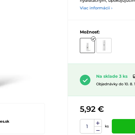
hydratačným, upokojujúci
Viac informácií ›
Možnosť:
Na sklade 3 ks
Objednávky do 10. 8.
5,92 €
es.sk
ks