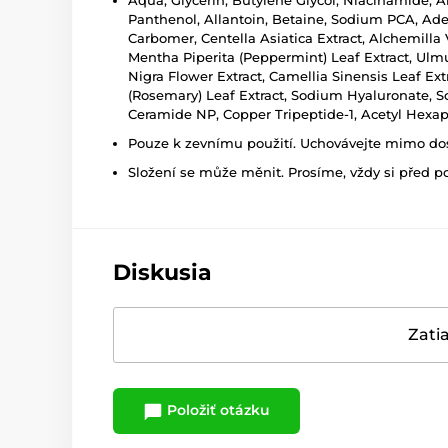
Aqua, Glycerin, Butylene Glycol, Niacinamide, An
Panthenol, Allantoin, Betaine, Sodium PCA, Adeno
Carbomer, Centella Asiatica Extract, Alchemilla 
Mentha Piperita (Peppermint) Leaf Extract, Ulmu
Nigra Flower Extract, Camellia Sinensis Leaf Ex
(Rosemary) Leaf Extract, Sodium Hyaluronate, Sc
Ceramide NP, Copper Tripeptide-1, Acetyl Hexap
Pouze k zevnímu použití. Uchovávejte mimo dosa
Složení se může měnit. Prosíme, vždy si před p
Diskusia
Zatia
Položiť otázku