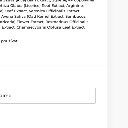
a Sativa (Rice) Bran Extract, Styrene/VP Copolymer,
iza Glabra (Licorice) Root Extract, Arginine,
Leaf Extract, Veronica Officinalis Extract,
, Avena Sativa (Oat) Kernel Extract, Sambucus
ricaria) Flower Extract, Rosmarinus Officinalis
a Extract, Chamaecyparis Obtusa Leaf Extract,
 používat.
adíme