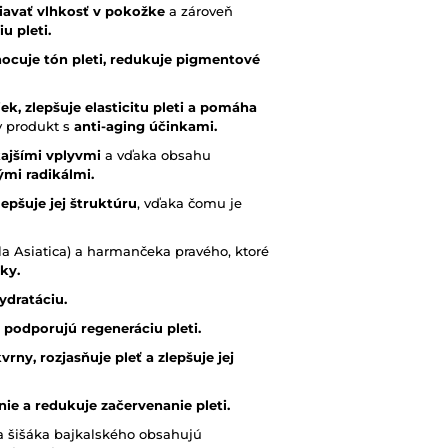
iavať vlhkosť v pokožke
a zároveň
u pleti.
nocuje tón pleti, redukuje pigmentové
k, zlepšuje elasticitu pleti a pomáha
ny produkt s
anti-aging účinkami.
kajšími vplyvmi
a vďaka obsahu
mi radikálmi.
lepšuje jej štruktúru
, vďaka čomu je
la Asiatica) a harmančeka pravého, ktoré
ky.
ydratáciu.
 podporujú regeneráciu pleti.
ny, rozjasňuje pleť a zlepšuje jej
nie a redukuje začervenanie pleti.
a šišáka bajkalského obsahujú