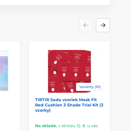
Varianty (10)
TIRTIR Sada vzoriek Mask Fit
TI
Red Cushion 3 Shade Trial Kit (3
ak
vzorky)
pa
Na sklade
,
v stredu 12. 8. u vás
Do