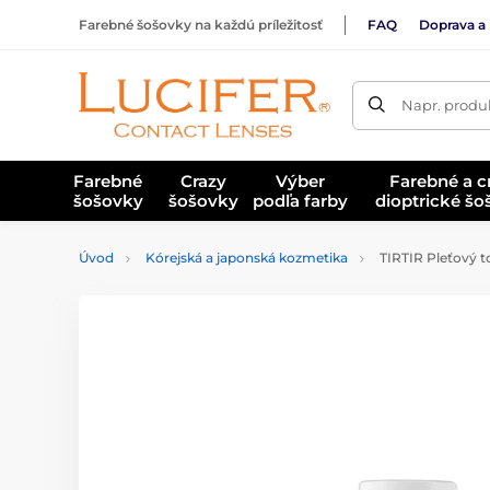
Farebné šošovky na každú príležitosť
FAQ
Doprava a 
Napr. produk
Farebné
Crazy
Výber
Farebné a c
šošovky
šošovky
podľa farby
dioptrické š
Úvod
Kórejská a japonská kozmetika
TIRTIR Pleťový to