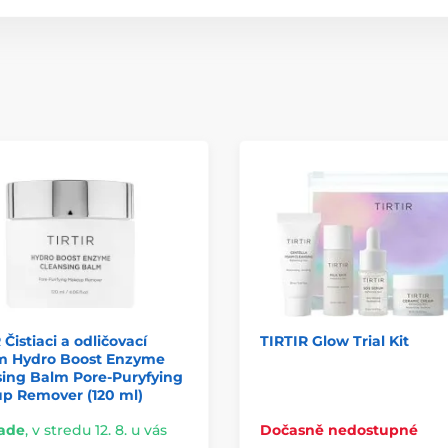
 Čistiaci a odličovací
TIRTIR Glow Trial Kit
m Hydro Boost Enzyme
sing Balm Pore-Puryfying
p Remover (120 ml)
lade
,
v stredu 12. 8. u vás
Dočasně nedostupné