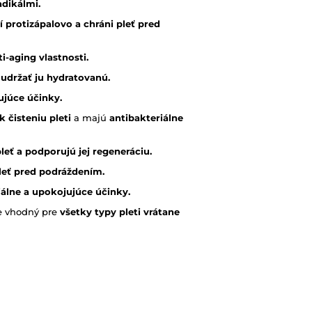
adikálmi.
 protizápalovo a chráni pleť pred
i-aging vlastnosti.
 udržať ju hydratovanú.
ujúce účinky.
k čisteniu pleti
a majú
antibakteriálne
leť a podporujú jej regeneráciu.
pleť pred podráždením.
iálne a upokojujúce účinky.
e vhodný pre
všetky typy pleti vrátane