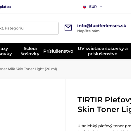
platba
EUR
info@luciferlenses.sk
t, kategóriu
Napíšte nám
razy
Sclera
UV svietace šošovky a
Príslušenstvo
ošovky
šošovky
príslušenstvo
ner Milk Skin Toner Light (20 ml)
TIRTIR Pleťov
Skin Toner Li
Ultralehký pleťový toner pr