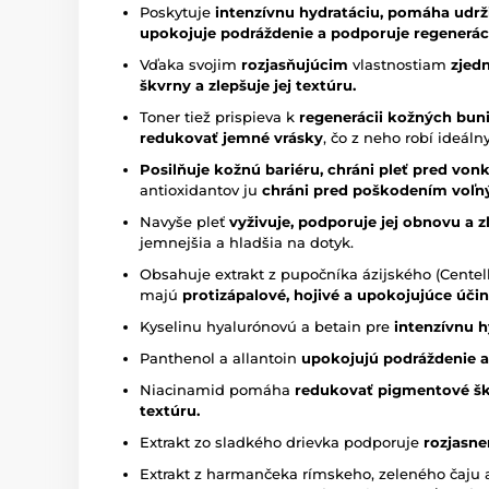
Poskytuje
intenzívnu hydratáciu, pomáha udrž
upokojuje podráždenie a podporuje regeneráci
Vďaka svojim
rozjasňujúcim
vlastnostiam
zjed
škvrny a zlepšuje jej textúru.
Toner tiež prispieva k
regenerácii kožných bunie
redukovať jemné vrásky
, čo z neho robí ideál
Posilňuje kožnú bariéru, chráni pleť pred von
antioxidantov ju
chráni pred poškodením voľný
Navyše pleť
vyživuje, podporuje jej obnovu a z
jemnejšia a hladšia na dotyk.
Obsahuje extrakt z pupočníka ázijského (Centel
majú
protizápalové, hojivé a upokojujúce účin
Kyselinu hyalurónovú a betain pre
intenzívnu h
Panthenol a allantoin
upokojujú podráždenie a
Niacinamid pomáha
redukovať pigmentové škvr
textúru.
Extrakt zo sladkého drievka podporuje
rozjasne
Extrakt z harmančeka rímskeho, zeleného čaju 