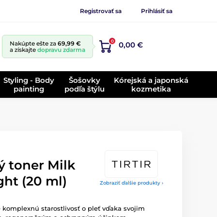
Registrovať sa
Prihlásiť sa
0
Nakúpte ešte za
69,99 €
0,00 €
a získajte
dopravu zdarma
Styling - Body
Šošovky
Kórejská a japonská
painting
podľa štýlu
kozmetika
ý toner Milk
ght (20 ml)
Zobraziť ďalšie produkty ›
e komplexnú starostlivosť o pleť vďaka svojim