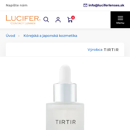
info@luciferlenses.sk
Napíšte nám
0
Menu
Úvod
Kórejská a japonská kozmetika
Výrobca