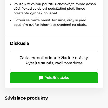
Pouze k zevnímu použití. Uchovávejte mimo dosah
dětí. Pokud se objeví podráždění pleti, ihned
přestaňte výrobek používat.
Složení se může měnit. Prosíme, vždy si před
použitím ověřte informace uvedené na obalu.
Diskusia
Zatiaľ neboli pridané žiadne otázky.
Pýtajte sa nás, radi poradíme
Položiť otázku
Súvisiace produkty