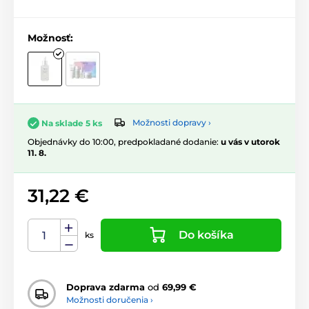
Možnosť:
Možnosti dopravy ›
Na sklade 5 ks
Objednávky do 10:00, predpokladané dodanie:
u vás v utorok
11. 8.
31,22 €
Do košíka
ks
Doprava zdarma
od
69,99 €
Možnosti doručenia ›