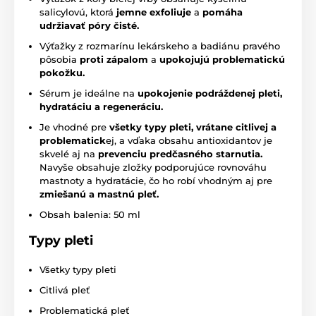
salicylovú, ktorá
jemne exfoliuje
a
pomáha
udržiavať póry čisté.
Výťažky z rozmarínu lekárskeho a badiánu pravého
pôsobia
proti zápalom
a
upokojujú problematickú
pokožku.
Sérum je ideálne na
upokojenie podráždenej pleti,
hydratáciu a regeneráciu.
Je vhodné pre
všetky typy pleti, vrátane citlivej a
problematick
ej, a vďaka obsahu antioxidantov je
skvelé aj na
prevenciu predčasného starnutia.
Navyše obsahuje zložky podporujúce rovnováhu
mastnoty a hydratácie, čo ho robí vhodným aj pre
zmiešanú a mastnú pleť.
Obsah balenia: 50 ml
Typy pleti
Všetky typy pleti
Citlivá pleť
Problematická pleť