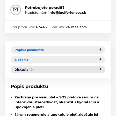
Potrebujete poradiť?
Napíšte nám
info@luciferlenses.sk
Kód produktu:
P3443
Záruka:
24 mesiacov
Popis a parametre
Zloženie
Diskusia
(0)
Popis produktu
Záchrana pre vašu pleť – SOS pleťové sérum na
intenzívnu starostlivosť, okamžitú hydratáciu a
upokojenie pleti.
Sérum
regeneruje a upokojuje pleť, zlepšuje jej