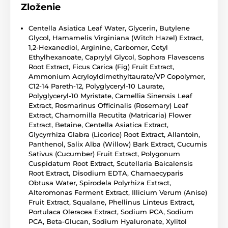
Zloženie
Centella Asiatica Leaf Water, Glycerin, Butylene
Glycol, Hamamelis Virginiana (Witch Hazel) Extract,
1,2-Hexanediol, Arginine, Carbomer, Cetyl
Ethylhexanoate, Caprylyl Glycol, Sophora Flavescens
Root Extract, Ficus Carica (Fig) Fruit Extract,
Ammonium Acryloyldimethyltaurate/VP Copolymer,
C12-14 Pareth-12, Polyglyceryl-10 Laurate,
Polyglyceryl-10 Myristate, Camellia Sinensis Leaf
Extract, Rosmarinus Officinalis (Rosemary) Leaf
Extract, Chamomilla Recutita (Matricaria) Flower
Extract, Betaine, Centella Asiatica Extract,
Glycyrrhiza Glabra (Licorice) Root Extract, Allantoin,
Panthenol, Salix Alba (Willow) Bark Extract, Cucumis
Sativus (Cucumber) Fruit Extract, Polygonum
Cuspidatum Root Extract, Scutellaria Baicalensis
Root Extract, Disodium EDTA, Chamaecyparis
Obtusa Water, Spirodela Polyrhiza Extract,
Alteromonas Ferment Extract, Illicium Verum (Anise)
Fruit Extract, Squalane, Phellinus Linteus Extract,
Portulaca Oleracea Extract, Sodium PCA, Sodium
PCA, Beta-Glucan, Sodium Hyaluronate, Xylitol