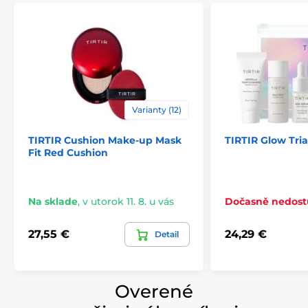
Varianty (12)
TIRTIR Cushion Make-up Mask
TIRTIR Glow Trial
Fit Red Cushion
Na sklade
,
v utorok 11. 8. u vás
Dočasně nedos
27,55 €
24,29 €
Detail
Overené