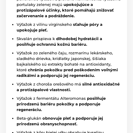
portulaky zelenej majú
upokojujúce a
protizápalové účinky, ktoré pomáhajú znižovať
začervenanie a podráždenie.
Výťažok z vilínu virgínskeho
sťahuje póry a
upokojuje pleť.
Skvalán prispieva k
dlhodobej hydratácii a
posilňuje ochrannú kožnú bariéru.
Výťažok zo zeleného čaju, rozmarínu lekárskeho,
sladkého drievka, krídlatky japonskej, šišiaka
bajkalského sú extrakty bohaté na antioxidanty,
ktoré
chránia pokožku pred poškodením voľnými
radikálmi a podporujú jej regeneráciu.
Výťažok z choroša orešového má
silné antioxidačné
a protizápalové vlastnosti.
Výťažok z fermentátu Alteromonas
posilňuje
prirodzenú bariéru pokožky a podporuje
regeneráciu.
Beta-glukán
obnovuje pleť a podporuje jej
prirodzenú obranyschopnosť.
Výťažok z kôry bielej vŕby obsahuje kyselinu