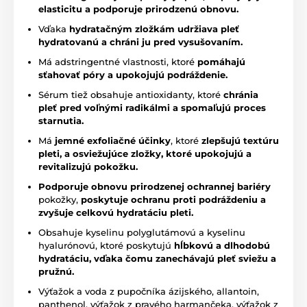
elasticitu a podporuje prirodzenú obnovu.
Vďaka
hydratačným zložkám
udržiava pleť
hydratovanú a chráni ju pred vysušovaním.
Má adstringentné vlastnosti, ktoré
pomáhajú
sťahovať póry a upokojujú podráždenie.
Sérum tiež obsahuje antioxidanty, ktoré
chránia
pleť pred voľnými radikálmi a spomaľujú proces
starnutia.
Má
jemné
exfoliačné účinky
, ktoré
zlepšujú textúru
pleti, a osviežujúce zložky, ktoré upokojujú a
revitalizujú pokožku.
Podporuje obnovu prirodzenej ochrannej bariéry
pokožky,
poskytuje ochranu proti podráždeniu a
zvyšuje celkovú hydratáciu pleti.
Obsahuje kyselinu polyglutámovú a kyselinu
hyalurónovú, ktoré poskytujú
hĺbkovú a dlhodobú
hydratáciu, vďaka čomu zanechávajú pleť sviežu a
pružnú.
Výťažok a voda z pupočníka ázijského, allantoin,
panthenol, výťažok z pravého harmančeka, výťažok z