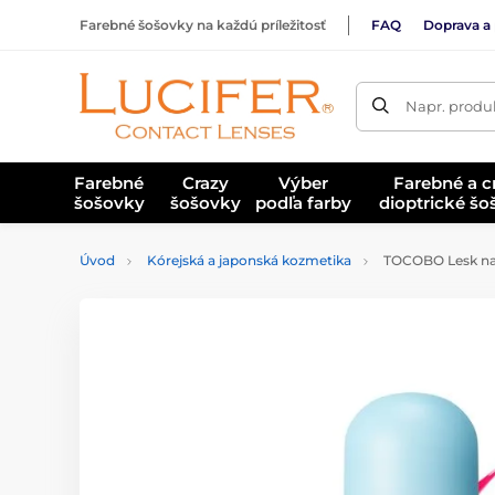
Farebné šošovky na každú príležitosť
FAQ
Doprava a 
Napr. produk
Farebné
Crazy
Výber
Farebné a c
šošovky
šošovky
podľa farby
dioptrické š
Úvod
Kórejská a japonská kozmetika
TOCOBO Lesk na p