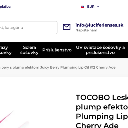
platba
EUR
info@luciferlenses.sk
t, kategóriu
Napíšte nám
razy
Sclera
UV svietace šošovky a
Príslušenstvo
ošovky
šošovky
príslušenstvo
ery s plump efektom Juicy Berry Plumping Lip Oil #12 Cherry Ade
TOCOBO Lesk 
plump efekto
Plumping Lip 
Cherry Ade