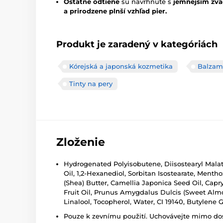
Ostatné odtiene
sú navrhnuté s
jemnejším zv
a prirodzene plnší vzhľad pier.
Produkt je zaradený v kategóriách
Kórejská a japonská kozmetika
Balzam
Tinty na pery
Zloženie
Hydrogenated Polyisobutene, Diisostearyl Malat
Oil, 1,2-Hexanediol, Sorbitan Isostearate, Menth
(Shea) Butter, Camellia Japonica Seed Oil, Capry
Fruit Oil, Prunus Amygdalus Dulcis (Sweet Almon
Linalool, Tocopherol, Water, CI 19140, Butylene 
Pouze k zevnímu použití. Uchovávejte mimo dosa