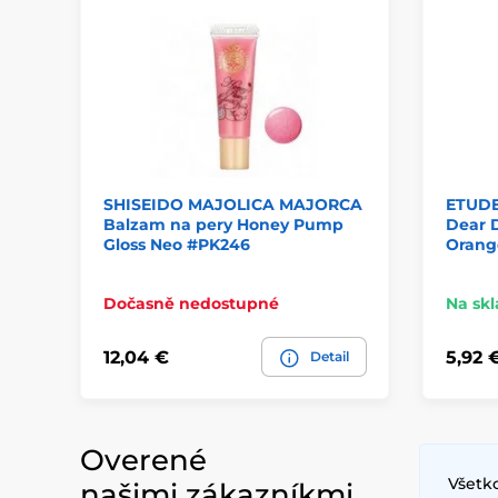
SHISEIDO MAJOLICA MAJORCA
ETUDE 
Balzam na pery Honey Pump
Dear D
Gloss Neo #PK246
Orang
Dočasně nedostupné
Na sk
12,04 €
5,92 
Detail
Overené
Všetko
našimi zákazníkmi