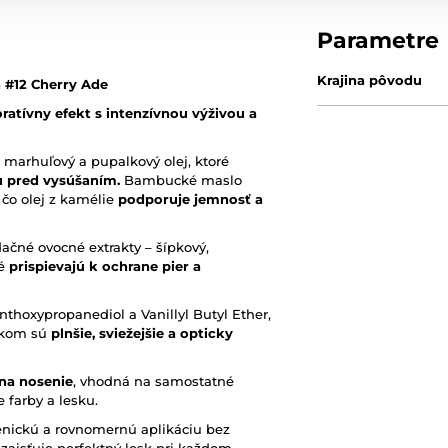
Parametre
Krajina pôvodu
ň #12 Cherry Ade
ratívny efekt s intenzívnou výživou a
 marhuľový a pupalkový olej, ktoré
u pred vysúšaním.
Bambucké maslo
ľ čo olej z kamélie
podporuje jemnosť a
ačné ovocné extrakty – šípkový,
ré
prispievajú k ochrane pier a
thoxypropanediol a Vanillyl Butyl Ether,
kom sú
plnšie, sviežejšie a opticky
 na nosenie
, vhodná na samostatné
e farby a lesku.
nickú a rovnomernú aplikáciu bez