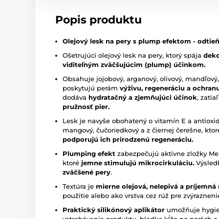
Popis produktu
Olejový lesk na pery s plump efektom - odtie
Ošetrujúci olejový lesk na pery, ktorý spája
deko
viditeľným zväčšujúcim (plump) účinkom.
Obsahuje jojobový, arganový, olivový, mandľový,
poskytujú perám
výživu, regeneráciu a ochran
dodáva
hydratačný a zjemňujúci účinok
, zatia
pružnosť pier.
Lesk je navyše obohatený o vitamín E a antioxid
mangový, čučoriedkový a z čiernej čerešne, kto
podporujú ich prirodzenú regeneráciu.
Plumping efekt
zabezpečujú aktívne zložky Men
ktoré
jemne stimulujú mikrocirkuláciu.
Výsled
zväčšené pery
.
Textúra je
mierne olejová, nelepivá a príjemná
použitie alebo ako vrstva cez rúž pre zvýrazneni
Praktický silikónový aplikátor
umožňuje hygie