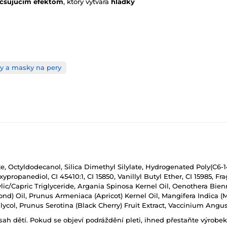
äčšujúcim efektom
, ktorý vytvára
hladký
y a masky na pery
e, Octyldodecanol, Silica Dimethyl Silylate, Hydrogenated Poly(C6-
oxypropanediol, CI 45410:1, CI 15850, Vanillyl Butyl Ether, CI 15985,
lic/Capric Triglyceride, Argania Spinosa Kernel Oil, Oenothera Bien
d) Oil, Prunus Armeniaca (Apricot) Kernel Oil, Mangifera Indica (Ma
Glycol, Prunus Serotina (Black Cherry) Fruit Extract, Vaccinium Angu
h dětí. Pokud se objeví podráždění pleti, ihned přestaňte výrobek