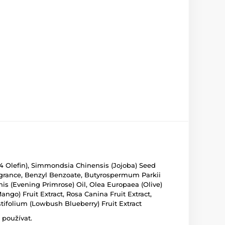
14 Olefin), Simmondsia Chinensis (Jojoba) Seed
 Fragrance, Benzyl Benzoate, Butyrospermum Parkii
nis (Evening Primrose) Oil, Olea Europaea (Olive)
ngo) Fruit Extract, Rosa Canina Fruit Extract,
stifolium (Lowbush Blueberry) Fruit Extract
 používat.