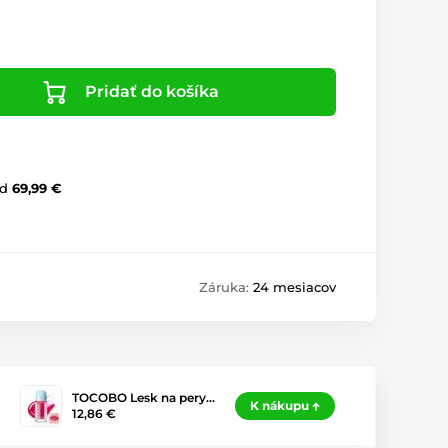
Pridať do košíka
d
69,99 €
Záruka:
24 mesiacov
TOCOBO Lesk na pery…
K nákupu
12,86 €