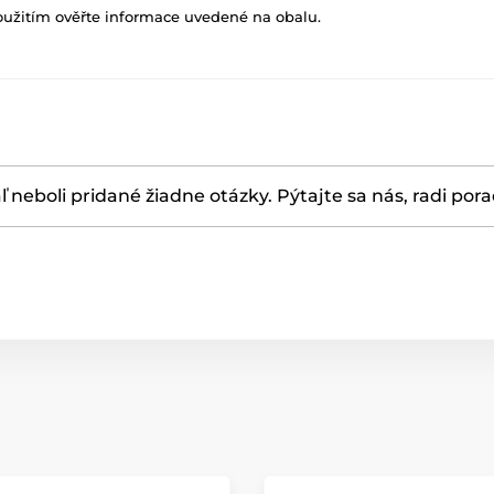
oužitím ověřte informace uvedené na obalu.
ľ neboli pridané žiadne otázky. Pýtajte sa nás, radi por