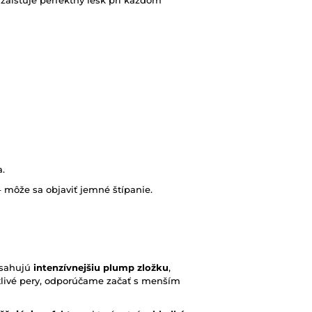
 zaisťuje perfektný lesk pri každom
a.
 – môže sa objaviť jemné štípanie.
sahujú
intenzívnejšiu plump zložku
,
citlivé pery, odporúčame začať s menším