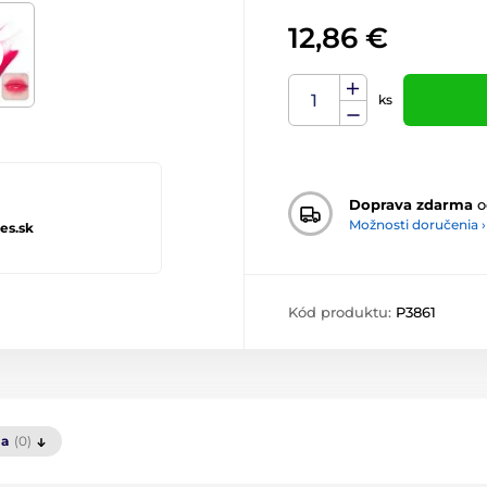
12,86 €
ks
Doprava zdarma
o
Možnosti doručenia ›
es.sk
Kód produktu:
P3861
ia
(0)