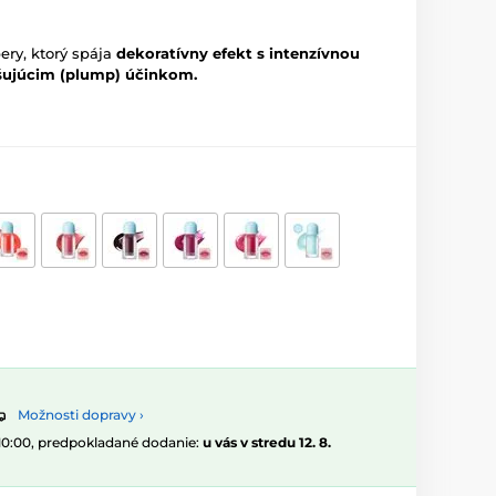
pery, ktorý spája
dekoratívny efekt s intenzívnou
čšujúcim (plump) účinkom.
Možnosti dopravy ›
 10:00, predpokladané dodanie:
u vás v stredu 12. 8.