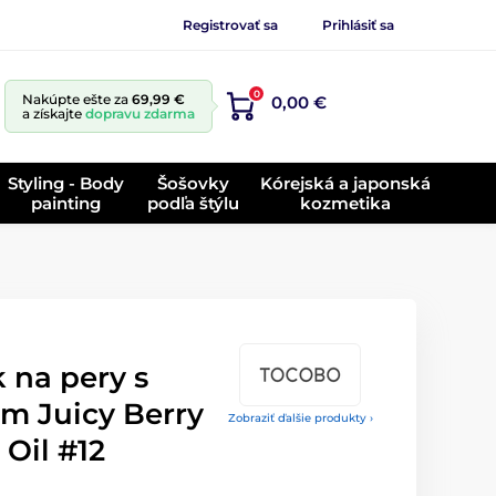
Registrovať sa
Prihlásiť sa
0
Nakúpte ešte za
69,99 €
0,00 €
a získajte
dopravu zdarma
Styling - Body
Šošovky
Kórejská a japonská
painting
podľa štýlu
kozmetika
na pery s
m Juicy Berry
Zobraziť ďalšie produkty ›
Oil #12