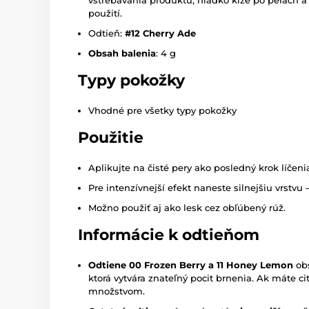
vstrebávania produktu, hladko kĺže po perách a
použití.
Odtieň:
#12 Cherry Ade
Obsah balenia
: 4 g
Typy pokožky
Vhodné pre všetky typy pokožky
Použitie
Aplikujte na čisté pery ako posledný krok líčeni
Pre intenzívnejší efekt naneste silnejšiu vrstvu
Možno použiť aj ako lesk cez obľúbený rúž.
Informácie k odtieňom
Odtiene 00 Frozen Berry a 11 Honey Lemon
ob
ktorá vytvára znateľný pocit brnenia. Ak máte 
množstvom.