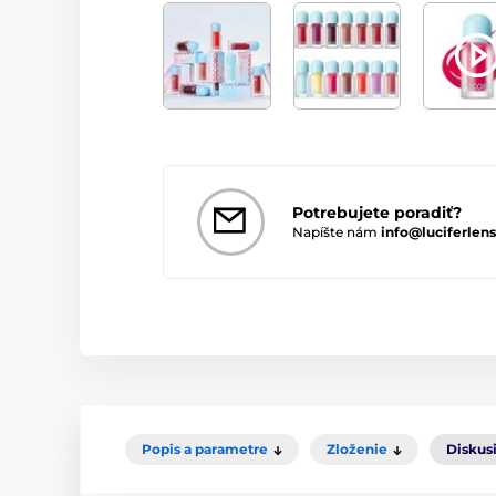
Potrebujete poradiť?
Napíšte nám
info@luciferlens
Popis a parametre
Zloženie
Diskus