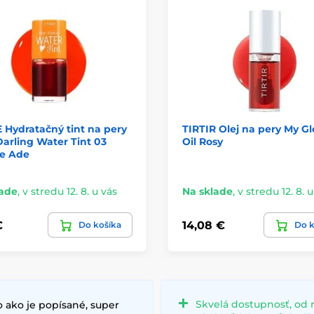
Hydratačný tint na pery
TIRTIR Olej na pery My Gl
arling Water Tint 03
Oil Rosy
e Ade
lade
,
v stredu 12. 8. u vás
Na sklade
,
v stredu 12. 8. 
€
14,08 €
Do košíka
Do k
Skvelá dostupnosť, od 
 ako je popísané, super