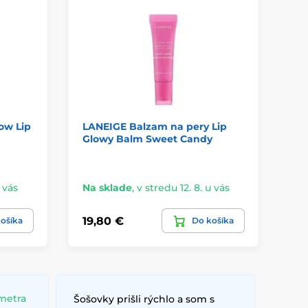
ow Lip
LANEIGE Balzam na pery Lip
ET
Glowy Balm Sweet Candy
De
Be
u vás
Na sklade
,
v stredu 12. 8. u vás
Na
19,80 €
10
ošíka
Do košíka
metra
Šošovky prišli rýchlo a som s