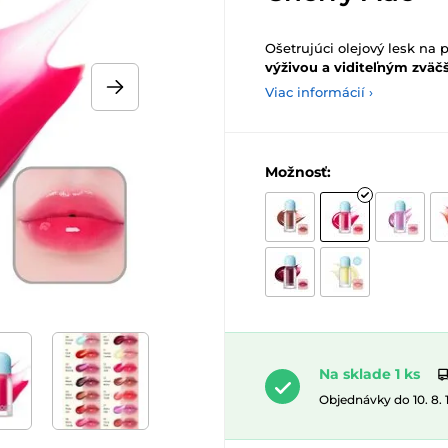
Ošetrujúci olejový lesk na 
výživou a viditeľným zvä
Viac informácií ›
Možnosť:
Na sklade 1 ks
Objednávky do 10. 8.