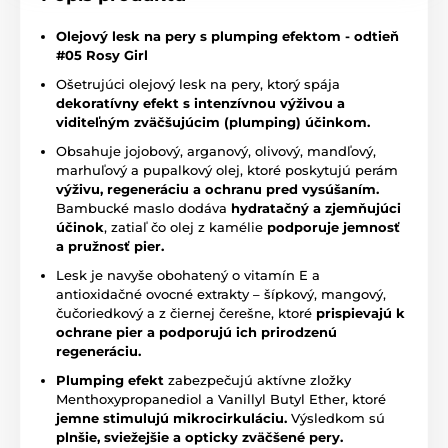
Olejový lesk na pery s plumping efektom - odtieň
#05 Rosy Girl
Ošetrujúci olejový lesk na pery, ktorý spája
dekoratívny efekt s intenzívnou výživou a
viditeľným zväčšujúcim (plumping) účinkom.
Obsahuje jojobový, arganový, olivový, mandľový,
marhuľový a pupalkový olej, ktoré poskytujú perám
výživu, regeneráciu a ochranu pred vysúšaním.
Bambucké maslo dodáva
hydratačný a zjemňujúci
účinok
, zatiaľ čo olej z kamélie
podporuje jemnosť
a pružnosť pier.
Lesk je navyše obohatený o vitamín E a
antioxidačné ovocné extrakty – šípkový, mangový,
čučoriedkový a z čiernej čerešne, ktoré
prispievajú k
ochrane pier a podporujú ich prirodzenú
regeneráciu.
Plumping efekt
zabezpečujú aktívne zložky
Menthoxypropanediol a Vanillyl Butyl Ether, ktoré
jemne stimulujú mikrocirkuláciu.
Výsledkom sú
plnšie, sviežejšie a opticky zväčšené pery.