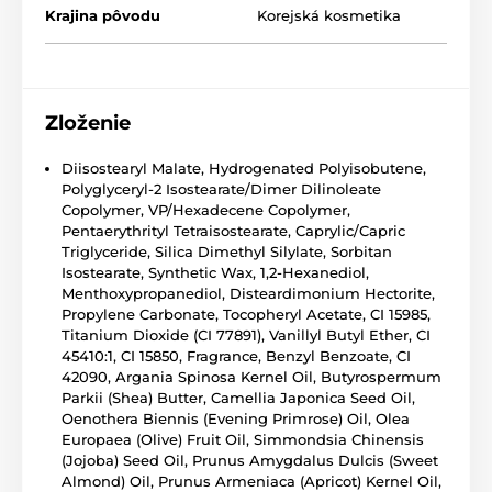
Krajina pôvodu
Korejská kosmetika
Zloženie
Diisostearyl Malate, Hydrogenated Polyisobutene,
Polyglyceryl-2 Isostearate/Dimer Dilinoleate
Copolymer, VP/Hexadecene Copolymer,
Pentaerythrityl Tetraisostearate, Caprylic/Capric
Triglyceride, Silica Dimethyl Silylate, Sorbitan
Isostearate, Synthetic Wax, 1,2-Hexanediol,
Menthoxypropanediol, Disteardimonium Hectorite,
Propylene Carbonate, Tocopheryl Acetate, CI 15985,
Titanium Dioxide (CI 77891), Vanillyl Butyl Ether, CI
45410:1, CI 15850, Fragrance, Benzyl Benzoate, CI
42090, Argania Spinosa Kernel Oil, Butyrospermum
Parkii (Shea) Butter, Camellia Japonica Seed Oil,
Oenothera Biennis (Evening Primrose) Oil, Olea
Europaea (Olive) Fruit Oil, Simmondsia Chinensis
(Jojoba) Seed Oil, Prunus Amygdalus Dulcis (Sweet
Almond) Oil, Prunus Armeniaca (Apricot) Kernel Oil,