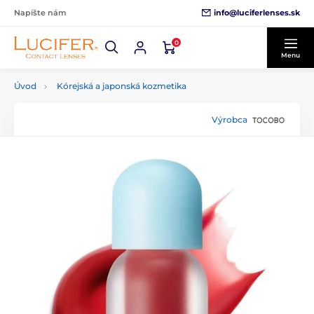
info@luciferlenses.sk
Napíšte nám
0
Menu
Úvod
Kórejská a japonská kozmetika
Výrobca