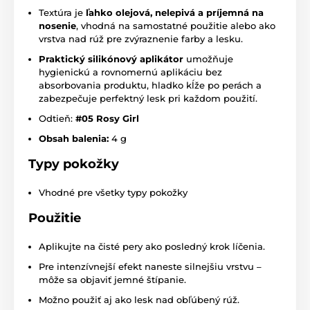
Textúra je
ľahko olejová, nelepivá a príjemná na
nosenie
, vhodná na samostatné použitie alebo ako
vrstva nad rúž pre zvýraznenie farby a lesku.
Praktický silikónový aplikátor
umožňuje
hygienickú a rovnomernú aplikáciu bez
absorbovania produktu, hladko kĺže po perách a
zabezpečuje perfektný lesk pri každom použití.
Odtieň:
#05 Rosy Girl
Obsah balenia:
4 g
Typy pokožky
Vhodné pre všetky typy pokožky
Použitie
Aplikujte na čisté pery ako posledný krok líčenia.
Pre intenzívnejší efekt naneste silnejšiu vrstvu –
môže sa objaviť jemné štípanie.
Možno použiť aj ako lesk nad obľúbený rúž.