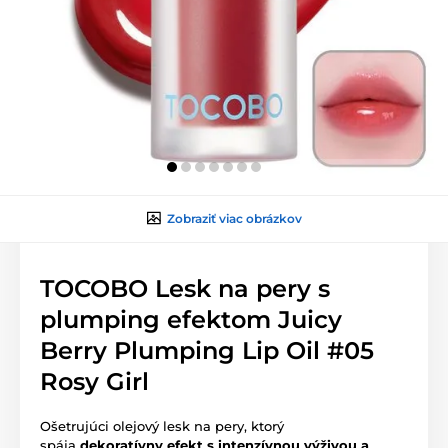
Zobraziť viac obrázkov
TOCOBO Lesk na pery s
plumping efektom Juicy
Berry Plumping Lip Oil #05
Rosy Girl
Ošetrujúci olejový lesk na pery, ktorý
spája
dekoratívny efekt s intenzívnou výživou a