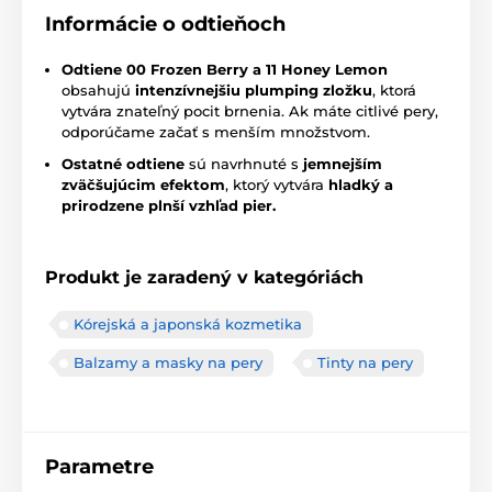
Informácie o odtieňoch
Odtiene 00 Frozen Berry a 11 Honey Lemon
obsahujú
intenzívnejšiu plumping zložku
, ktorá
vytvára znateľný pocit brnenia. Ak máte citlivé pery,
odporúčame začať s menším množstvom.
Ostatné odtiene
sú navrhnuté s
jemnejším
zväčšujúcim efektom
, ktorý vytvára
hladký a
prirodzene plnší vzhľad pier.
Produkt je zaradený v kategóriách
Kórejská a japonská kozmetika
Balzamy a masky na pery
Tinty na pery
Parametre