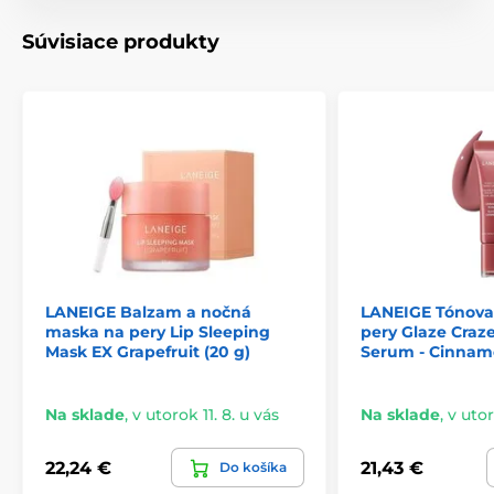
Súvisiace produkty
LANEIGE Balzam a nočná
LANEIGE Tónova
maska na pery Lip Sleeping
pery Glaze Craze
Mask EX Grapefruit (20 g)
Serum - Cinnam
Na sklade
,
v utorok 11. 8. u vás
Na sklade
,
v utor
22,24 €
21,43 €
Do košíka