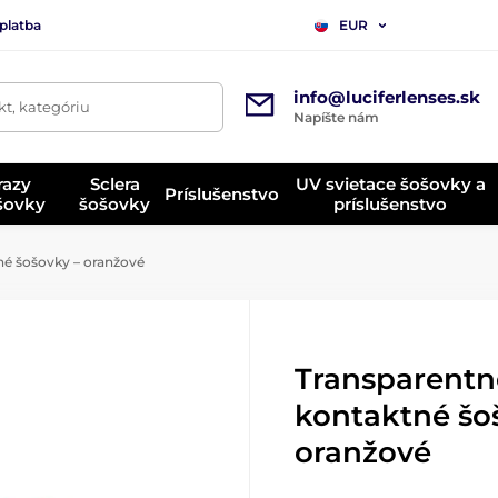
platba
EUR
info@luciferlenses.sk
t, kategóriu
Napíšte nám
razy
Sclera
UV svietace šošovky a
Príslušenstvo
ošovky
šošovky
príslušenstvo
é šošovky – oranžové
Transparentn
kontaktné šo
oranžové