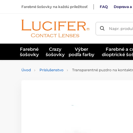
Farebné šošovky na každú príležitosť
FAQ
Doprava a 
Napr. produk
Farebné
Crazy
Výber
Farebné a c
šošovky
šošovky
podľa farby
dioptrické š
Úvod
Príslušenstvo
Transparentné puzdro na kontaktn