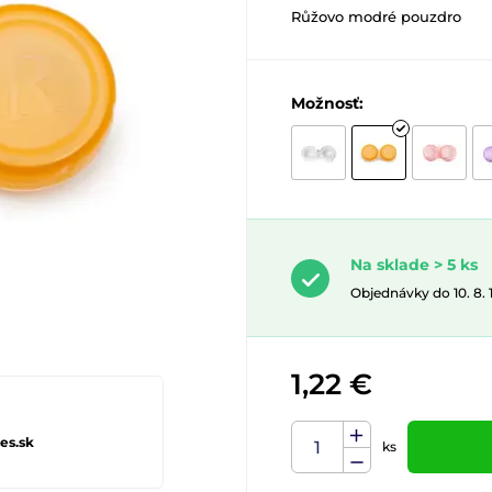
Růžovo modré pouzdro
Možnosť:
Na sklade > 5 ks
Objednávky do 10. 8.
1,22 €
es.sk
ks