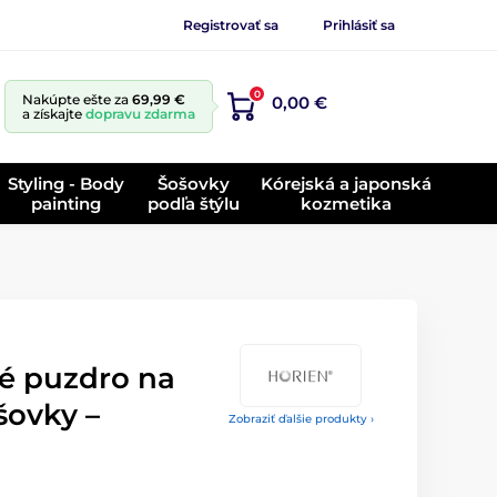
Registrovať sa
Prihlásiť sa
0
Nakúpte ešte za
69,99 €
0,00 €
a získajte
dopravu zdarma
Styling - Body
Šošovky
Kórejská a japonská
painting
podľa štýlu
kozmetika
é puzdro na
šovky –
Zobraziť ďalšie produkty ›