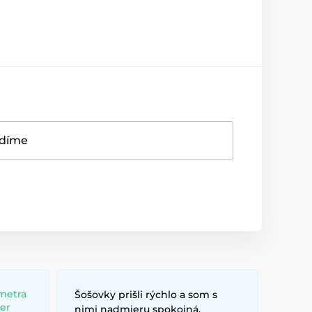
adíme
metra
Šošovky prišli rýchlo a som s
ber
nimi nadmieru spokojná.