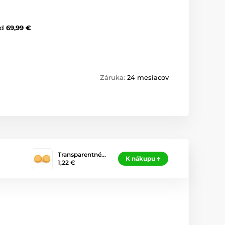
d
69,99 €
Záruka:
24 mesiacov
Transparentné…
K nákupu
1,22 €