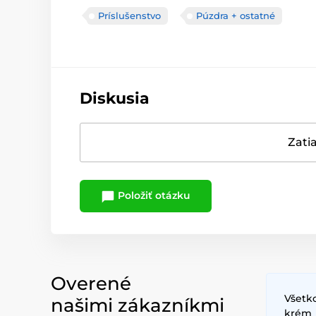
Príslušenstvo
Púzdra + ostatné
Diskusia
Zatia
Položiť otázku
Overené
Všetko
našimi zákazníkmi
krém