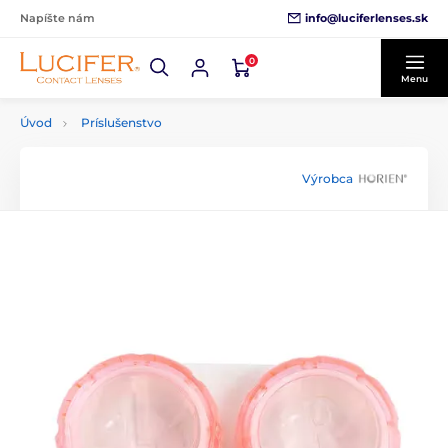
info@luciferlenses.sk
Napíšte nám
0
Menu
Úvod
Príslušenstvo
Výrobca