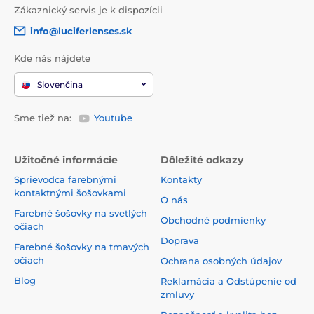
Zákaznický servis je k dispozícii
info@luciferlenses.sk
Kde nás nájdete
Slovenčina
Sme tiež na:
Youtube
Užitočné informácie
Dôležité odkazy
Sprievodca farebnými
Kontakty
kontaktnými šošovkami
O nás
Farebné šošovky na svetlých
Obchodné podmienky
očiach
Doprava
Farebné šošovky na tmavých
očiach
Ochrana osobných údajov
Blog
Reklamácia a Odstúpenie od
zmluvy