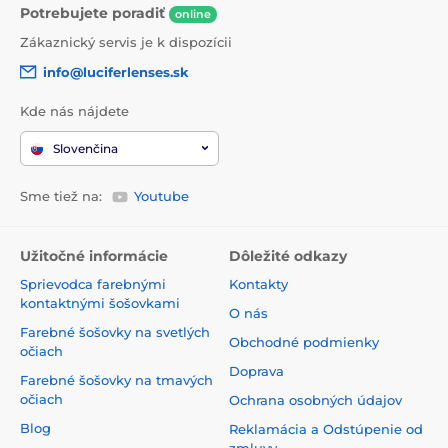
Potrebujete poradiť
online
Zákaznický servis je k dispozícii
info@luciferlenses.sk
Kde nás nájdete
Slovenčina
Sme tiež na:
Youtube
Užitočné informácie
Dôležité odkazy
Sprievodca farebnými
Kontakty
kontaktnými šošovkami
O nás
Farebné šošovky na svetlých
Obchodné podmienky
očiach
Doprava
Farebné šošovky na tmavých
očiach
Ochrana osobných údajov
Blog
Reklamácia a Odstúpenie od