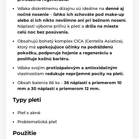
Vďaka diskrétnemu dizajnu sú ideálne na
denné aj
nočné nosenie
–
ľahko ich schováte pod make-up
alebo si ich nikto nevšimne ani pri bežnom nosení.
Náplasti výborne priľnú k pleti a
držia na mieste
celú noc bez posúvania.
Obsahujú bohatý komplex CICA (Centella Asiatica),
ktorý má
upokojujúce účinky na podráždenú
pokožku, podporuje hojenie a regeneráciu a
posilňuje kožnú bariéru.
Vďaka svojim
protizápalovým a antioxidačným
vlastnostiam
redukuje nepríjemné pocity na pleti.
Obsah balenia 66 ks -
36 náplastí s priemerom 10
mm a 30 náplastí s priemerom 12 mm.
Typy pleti
Pleť s akné
Problematická pleť
Použitie