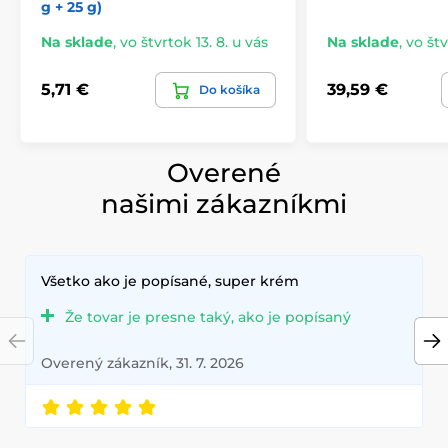
g + 25 g)
Na sklade
,
vo štvrtok 13. 8. u vás
Na sklade
,
vo štv
5,71 €
39,59 €
Do košíka
Overené
našimi zákazníkmi
Všetko ako je popísané, super krém
Že tovar je presne taký, ako je popísaný
Overený zákazník, 31. 7. 2026