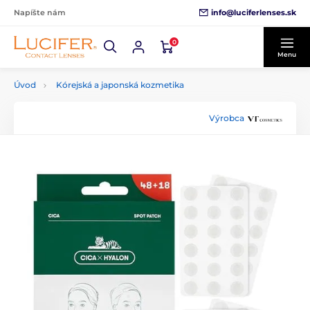
info@luciferlenses.sk
Napíšte nám
0
Menu
Úvod
Kórejská a japonská kozmetika
Výrobca