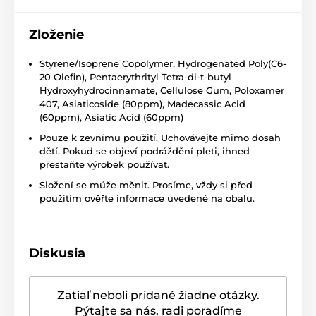
Zloženie
Styrene/Isoprene Copolymer, Hydrogenated Poly(C6-
20 Olefin), Pentaerythrityl Tetra-di-t-butyl
Hydroxyhydrocinnamate, Cellulose Gum, Poloxamer
407, Asiaticoside (80ppm), Madecassic Acid
(60ppm), Asiatic Acid (60ppm)
Pouze k zevnímu použití. Uchovávejte mimo dosah
dětí. Pokud se objeví podráždění pleti, ihned
přestaňte výrobek používat.
Složení se může měnit. Prosíme, vždy si před
použitím ověřte informace uvedené na obalu.
Diskusia
Zatiaľ neboli pridané žiadne otázky.
Pýtajte sa nás, radi poradíme