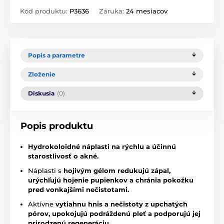
Kód produktu:
P3636
Záruka:
24 mesiacov
Popis a parametre
Zloženie
Diskusia
(0)
Popis produktu
Hydrokoloidné náplasti na rýchlu a účinnú
starostlivosť o akné.
Náplasti s
hojivým gélom redukujú zápal,
urýchľujú hojenie pupienkov a chránia pokožku
pred vonkajšími nečistotami.
Aktívne
vytiahnu hnis a nečistoty z upchatých
pórov, upokojujú podráždenú pleť a podporujú jej
prirodzenú regeneráciu.