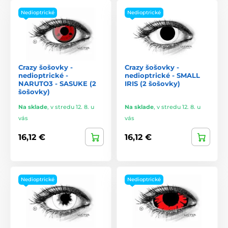
Nedioptrické
Nedioptrické
Crazy šošovky -
Crazy šošovky -
nedioptrické -
nedioptrické - SMALL
NARUTO3 - SASUKE (2
IRIS (2 šošovky)
šošovky)
Na sklade
,
v stredu 12. 8. u
Na sklade
,
v stredu 12. 8. u
vás
vás
16,12 €
16,12 €
Nedioptrické
Nedioptrické