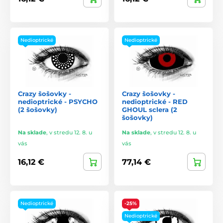
Nedioptrické
Nedioptrické
Crazy šošovky -
Crazy šošovky -
nedioptrické - PSYCHO
nedioptrické - RED
(2 šošovky)
GHOUL sclera (2
šošovky)
Na sklade
,
v stredu 12. 8. u
Na sklade
,
v stredu 12. 8. u
vás
vás
16,12 €
77,14 €
Nedioptrické
-25%
Nedioptrické