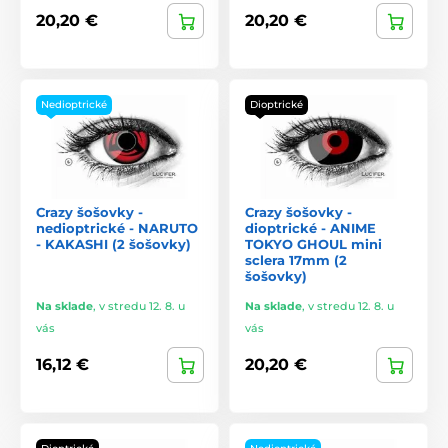
20,20 €
20,20 €
Nedioptrické
Dioptrické
Crazy šošovky -
Crazy šošovky -
nedioptrické - NARUTO
dioptrické - ANIME
- KAKASHI (2 šošovky)
TOKYO GHOUL mini
sclera 17mm (2
šošovky)
Na sklade
,
v stredu 12. 8. u
Na sklade
,
v stredu 12. 8. u
vás
vás
16,12 €
20,20 €