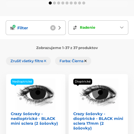
Radenie
Filter
Zobrazujeme 1-37 z 37 produktov
Zrušiť všetky filtre
Farba: Čierna
Nedioptrické
Dioptrické
Crazy šošovky -
Crazy šošovky -
nedioptrické - BLACK
dioptrické - BLACK mini
mini sclera (2 šošovky)
sclera 17mm (2
šošovky)