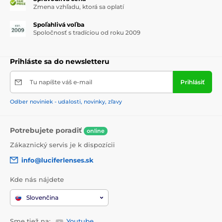
Zmena vzhľadu, ktorá sa oplatí
Spoľahlivá voľba
Spoločnosť s tradíciou od roku 2009
Prihláste sa do newsletteru
Tu napíšte váš e-mail
Prihlásiť
Odber noviniek - udalosti, novinky, zľavy
Potrebujete poradiť
online
Zákaznický servis je k dispozícii
info@luciferlenses.sk
Kde nás nájdete
Slovenčina
Sme tiež na:
Youtube