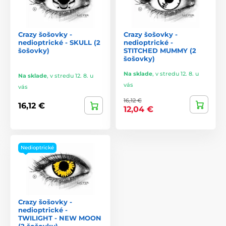
Crazy šošovky -
Crazy šošovky -
nedioptrické - SKULL (2
nedioptrické -
šošovky)
STITCHED MUMMY (2
šošovky)
Na sklade
,
v stredu 12. 8. u
Na sklade
,
v stredu 12. 8. u
vás
vás
16,12 €
16,12 €
12,04 €
Nedioptrické
Crazy šošovky -
nedioptrické -
TWILIGHT - NEW MOON