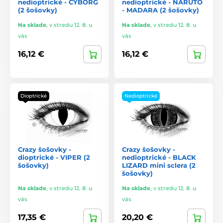
nedioptrické - CYBORG
nedioptrické - NARUTO
(2 šošovky)
- MADARA (2 šošovky)
Na sklade
,
v stredu 12. 8. u
Na sklade
,
v stredu 12. 8. u
vás
vás
16,12 €
16,12 €
Dioptrické
Nedioptrické
Crazy šošovky -
Crazy šošovky -
dioptrické - VIPER (2
nedioptrické - BLACK
šošovky)
LIZARD mini sclera (2
šošovky)
Na sklade
,
v stredu 12. 8. u
Na sklade
,
v stredu 12. 8. u
vás
vás
17,35 €
20,20 €