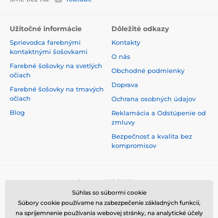
Užitočné informácie
Dôležité odkazy
Sprievodca farebnými
Kontakty
kontaktnými šošovkami
O nás
Farebné šošovky na svetlých
Obchodné podmienky
očiach
Doprava
Farebné šošovky na tmavých
očiach
Ochrana osobných údajov
Blog
Reklamácia a Odstúpenie od
zmluvy
Bezpečnosť a kvalita bez
kompromisov
Súhlas so súbormi cookie
Súbory cookie používame na zabezpečenie základných funkcií,
na spríjemnenie používania webovej stránky, na analytické účely