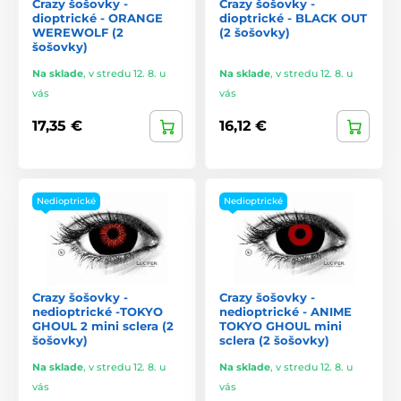
Crazy šošovky -
Crazy šošovky -
dioptrické - ORANGE
dioptrické - BLACK OUT
WEREWOLF (2
(2 šošovky)
šošovky)
Na sklade
,
v stredu 12. 8. u
Na sklade
,
v stredu 12. 8. u
vás
vás
17,35 €
16,12 €
Nedioptrické
Nedioptrické
Crazy šošovky -
Crazy šošovky -
nedioptrické -TOKYO
nedioptrické - ANIME
GHOUL 2 mini sclera (2
TOKYO GHOUL mini
šošovky)
sclera (2 šošovky)
Na sklade
,
v stredu 12. 8. u
Na sklade
,
v stredu 12. 8. u
vás
vás