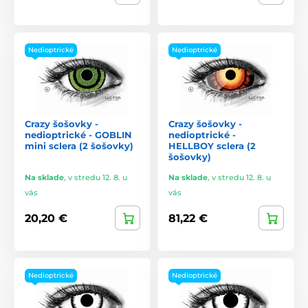
Nedioptrické
Nedioptrické
Crazy šošovky -
Crazy šošovky -
nedioptrické - GOBLIN
nedioptrické -
mini sclera (2 šošovky)
HELLBOY sclera (2
šošovky)
Na sklade
,
v stredu 12. 8. u
Na sklade
,
v stredu 12. 8. u
vás
vás
20,20 €
81,22 €
Nedioptrické
Nedioptrické