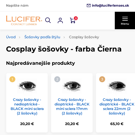
info@luciferlenses.sk
Napíšte nám
0
Menu
Úvod
Šošovky podľa štýlu
Cosplay šošovky
Cosplay šošovky - farba Čierna
Najpredávanejšie produkty
Crazy šošovky -
Crazy šošovky -
Crazy šošovky -
nedioptrické -
dioptrické - BLACK
dioptrické - BLACK
BLACK mini sclera
mini sclera 17mm
sclera 22mm (2
(2 šošovky)
(2 šošovky)
šošovky)
20,20 €
20,20 €
65,10 €