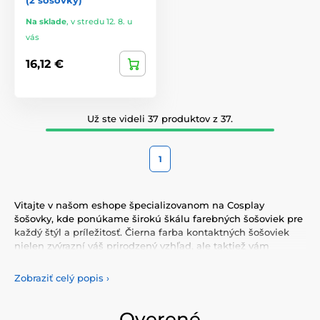
(2 šošovky)
Na sklade
,
v stredu 12. 8. u
vás
16,12 €
Už ste videli 37 produktov z 37.
1
Vitajte v našom eshope špecializovanom na Cosplay
šošovky, kde ponúkame širokú škálu farebných šošoviek pre
každý štýl a príležitosť. Čierna farba kontaktných šošoviek
nielen zvýrazní váš prirodzený vzhľad, ale taktiež vám
umožní vyjadriť svoju osobnosť a jedinečnosť. Vyberte si z
našej pestrej ponuky farebných šošoviek, ktoré vám
Zobraziť celý popis
›
poskytnú komfort a bezpečnosť po celý deň. Pridajte do
svojho života trochu farby s našimi kvalitnými šošovkami,
ktoré spĺňajú najvyššie štandardy kvality a pohodlia.
Overené