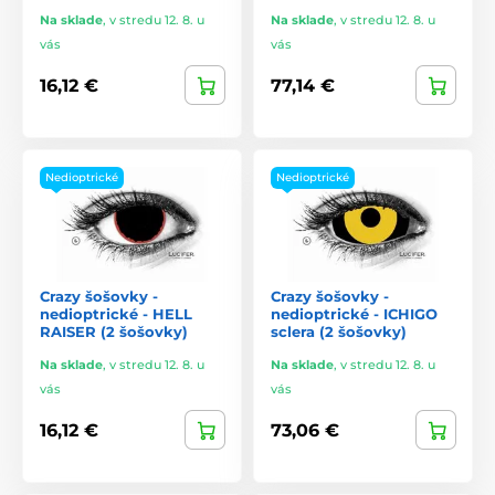
Na sklade
,
v stredu 12. 8. u
Na sklade
,
v stredu 12. 8. u
vás
vás
16,12 €
77,14 €
Nedioptrické
Nedioptrické
Crazy šošovky -
Crazy šošovky -
nedioptrické - HELL
nedioptrické - ICHIGO
RAISER (2 šošovky)
sclera (2 šošovky)
Na sklade
,
v stredu 12. 8. u
Na sklade
,
v stredu 12. 8. u
vás
vás
16,12 €
73,06 €