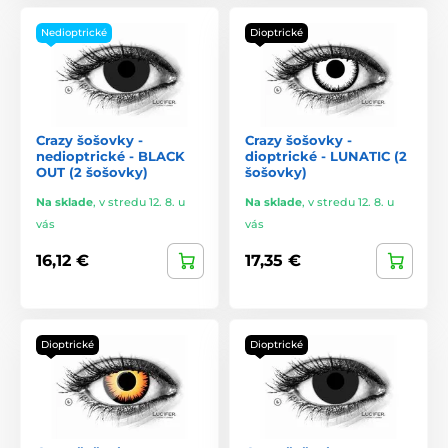
Nedioptrické
Dioptrické
Crazy šošovky -
Crazy šošovky -
nedioptrické - BLACK
dioptrické - LUNATIC (2
OUT (2 šošovky)
šošovky)
Na sklade
,
v stredu 12. 8. u
Na sklade
,
v stredu 12. 8. u
vás
vás
16,12 €
17,35 €
Dioptrické
Dioptrické