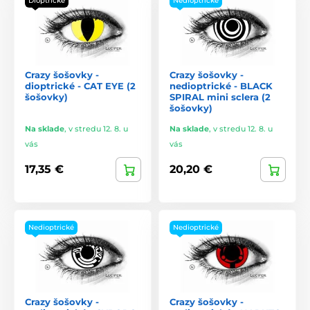
Dioptrické
Nedioptrické
Crazy šošovky -
Crazy šošovky -
dioptrické - CAT EYE (2
nedioptrické - BLACK
šošovky)
SPIRAL mini sclera (2
šošovky)
Na sklade
,
v stredu 12. 8. u
Na sklade
,
v stredu 12. 8. u
vás
vás
17,35 €
20,20 €
Nedioptrické
Nedioptrické
Crazy šošovky -
Crazy šošovky -