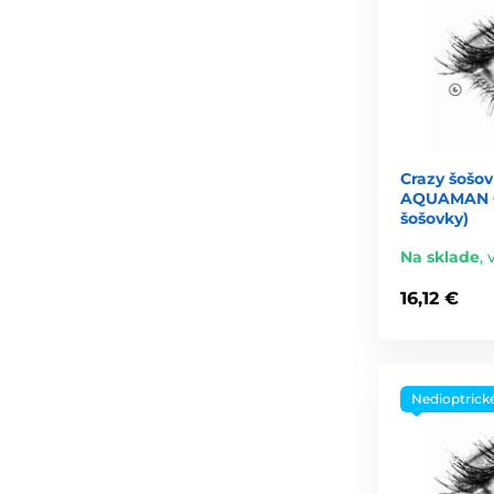
Crazy šošov
AQUAMAN C
šošovky)
Na sklade
,
16,12 €
Nedioptrick