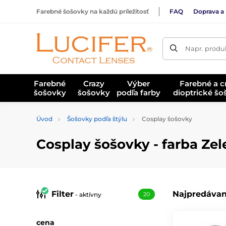
Farebné šošovky na každú príležitosť
FAQ
Doprava a 
Napr. produk
Farebné
Crazy
Výber
Farebné a c
šošovky
šošovky
podľa farby
dioptrické š
Úvod
Šošovky podľa štýlu
Cosplay šošovky
Cosplay šošovky - farba Ze
Filter
Najpredávan
- aktívny
20
cena