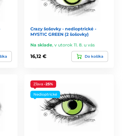
-
Crazy šošovky - nedioptrické -
MYSTIC GREEN (2 šošovky)
Na sklade
,
v utorok 11. 8. u vás
16,12 €
šíka
Do košíka
Zľava
-25%
Nedioptrické