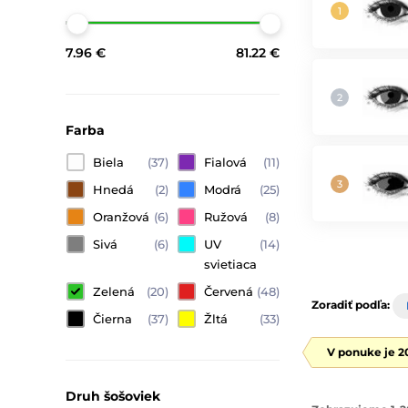
7.96 €
81.22 €
Farba
Biela
(37)
Fialová
(11)
Hnedá
(2)
Modrá
(25)
Oranžová
(6)
Ružová
(8)
Sivá
(6)
UV
(14)
svietiaca
Zelená
(20)
Červená
(48)
Zoradiť podľa:
Čierna
(37)
Žltá
(33)
V ponuke je 2
Druh šošoviek