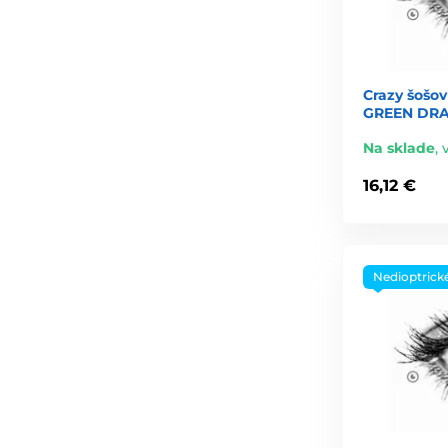
Crazy šošov
GREEN DRAG
Na sklade
,
16,12 €
Nedioptrick