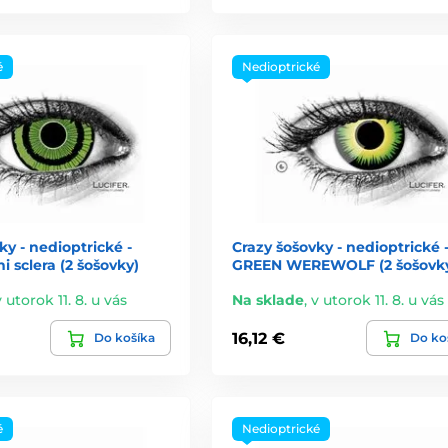
é
Nedioptrické
ky - nedioptrické -
Crazy šošovky - nedioptrické 
 sclera (2 šošovky)
GREEN WEREWOLF (2 šošovk
v utorok 11. 8. u vás
Na sklade
,
v utorok 11. 8. u vás
16,12 €
Do košíka
Do ko
é
Nedioptrické