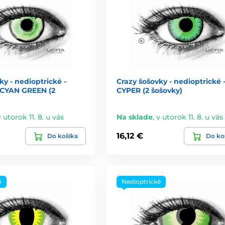
ky - nedioptrické -
Crazy šošovky - nedioptrické 
YAN GREEN (2
CYPER (2 šošovky)
v utorok 11. 8. u vás
Na sklade
,
v utorok 11. 8. u vás
16,12 €
Do košíka
Do ko
é
Nedioptrické