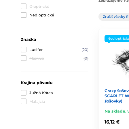
Zobrazujeme 1-2
Dioptrické
Nedioptrické
Zrušiť všetky fi
Nedioptrick
Značka
Lucifer
(20)
Maxvue
(0)
Krajina pôvodu
Crazy šošov
Južná Kórea
SCARLET W
šošovky)
Malajzia
Na sklade
,
16,12 €