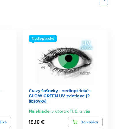
Nedioptrické
-
Crazy šošovky - nedioptrické -
GLOW GREEN UV svietiace (2
šošovky)
Na sklade
,
v utorok 11. 8. u vás
18,16 €
šíka
Do košíka