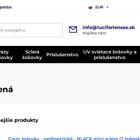
platba
EUR
info@luciferlenses.sk
t, kategóriu
Napíšte nám
razy
Sclera
UV svietace šošovky a
Príslušenstvo
ošovky
šošovky
príslušenstvo
lená
ejšie produkty
Crazy šošovky - nedioptrické - BLACK mini sclera (2 šošovk