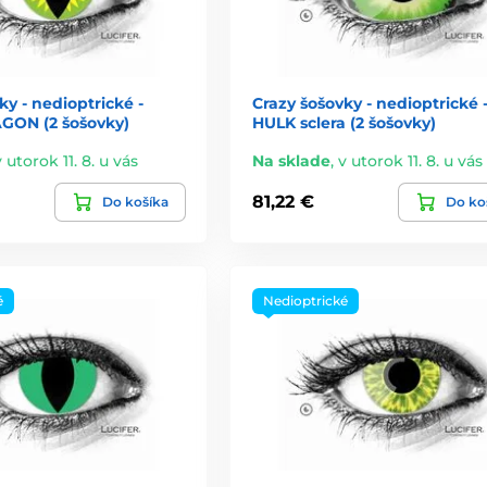
ky - nedioptrické -
Crazy šošovky - nedioptrické 
ON (2 šošovky)
HULK sclera (2 šošovky)
v utorok 11. 8. u vás
Na sklade
,
v utorok 11. 8. u vás
81,22 €
Do košíka
Do ko
é
Nedioptrické