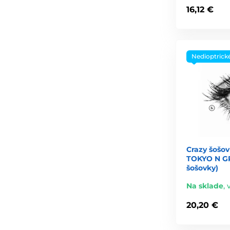
16,12 €
Nedioptrick
Crazy šošov
TOKYO N GR
šošovky)
Na sklade
,
20,20 €