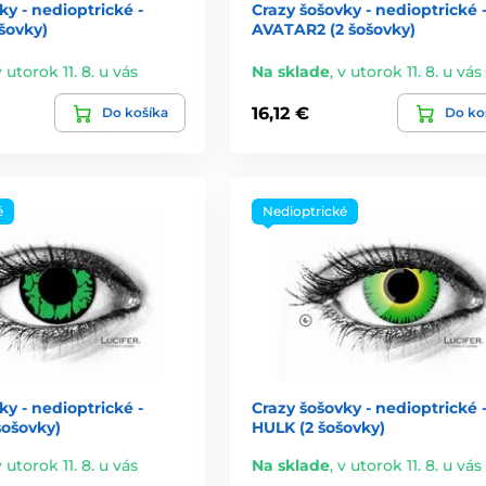
ky - nedioptrické -
Crazy šošovky - nedioptrické 
šovky)
AVATAR2 (2 šošovky)
v utorok 11. 8. u vás
Na sklade
,
v utorok 11. 8. u vás
16,12 €
Do košíka
Do ko
é
Nedioptrické
ky - nedioptrické -
Crazy šošovky - nedioptrické 
šošovky)
HULK (2 šošovky)
v utorok 11. 8. u vás
Na sklade
,
v utorok 11. 8. u vás