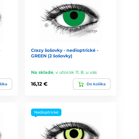
-
Crazy šošovky - nedioptrické -
GREEN (2 šošovky)
Na sklade
,
v utorok 11. 8. u vás
16,12 €
šíka
Do košíka
Nedioptrické