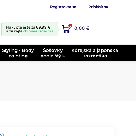
Registrovať sa
Prihlásiť sa
0
Nakúpte ešte za
69,99 €
0,00 €
a získajte
dopravu zdarma
Styling - Body
Šošovky
Kórejská a japonská
painting
podľa štýlu
kozmetika
y)