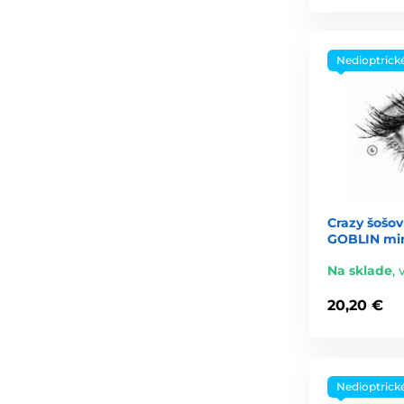
Nedioptrick
Crazy šošov
GOBLIN mini
Na sklade
,
20,20 €
Nedioptrick