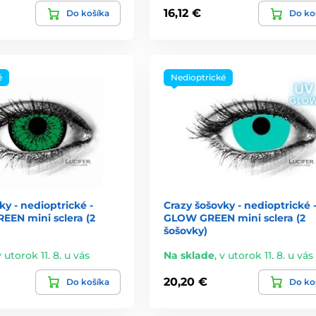
16,12 €
Do košíka
Do ko
é
Nedioptrické
ky - nedioptrické -
Crazy šošovky - nedioptrické 
EEN mini sclera (2
GLOW GREEN mini sclera (2
šošovky)
v utorok 11. 8. u vás
Na sklade
,
v utorok 11. 8. u vás
20,20 €
Do košíka
Do ko