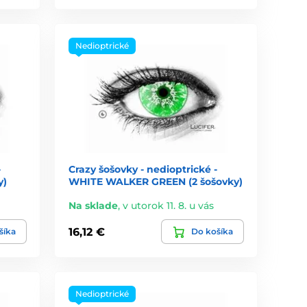
Nedioptrické
-
Crazy šošovky - nedioptrické -
y)
WHITE WALKER GREEN (2 šošovky)
Na sklade
,
v utorok 11. 8. u vás
16,12 €
šíka
Do košíka
Nedioptrické