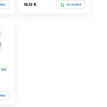
16,12 €
šíka
Do košíka
- UV
šíka