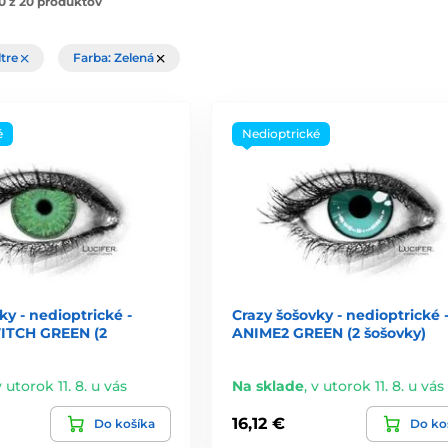
0 z 20 produktov
ltre
Farba: Zelená
é
Nedioptrické
ky - nedioptrické -
Crazy šošovky - nedioptrické 
ITCH GREEN (2
ANIME2 GREEN (2 šošovky)
v utorok 11. 8. u vás
Na sklade
,
v utorok 11. 8. u vás
16,12 €
Do košíka
Do ko