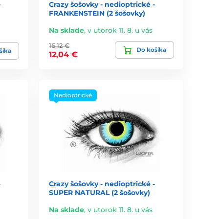
-
Crazy šošovky - nedioptrické -
FRANKENSTEIN (2 šošovky)
Na sklade
,
v utorok 11. 8. u vás
16,12 €
Do košíka
šíka
12,04 €
Nedioptrické
-
Crazy šošovky - nedioptrické -
SUPER NATURAL (2 šošovky)
Na sklade
,
v utorok 11. 8. u vás