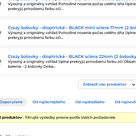
Výrazný a originálny vzhľad Pohodlné nosenie počas celého dňa Úplne
prekryjú prirodzenú farbu očí…
Crazy šošovky - dioptrické - BLACK mini sclera 17mm (2 šo
Výrazný a originálny vzhľad Pohodlné nosenie počas celého dňa Úplne
prekryjú prirodzenú farbu očí…
Crazy šošovky - dioptrické - BLACK sclera 22mm (2 šošovky
Výrazný a originálny vzhľad Úplne prekryjú prirodzenú farbu očí Obsah
balenia – 2 šošovky Doba…
Zobraziť viac produktov
Doporučené
Od najlacnejšieho
Od najdražšieho
Od najnovš
0 produktov
- filtrujte výsledky presne podľa Vašich požiadaviek.