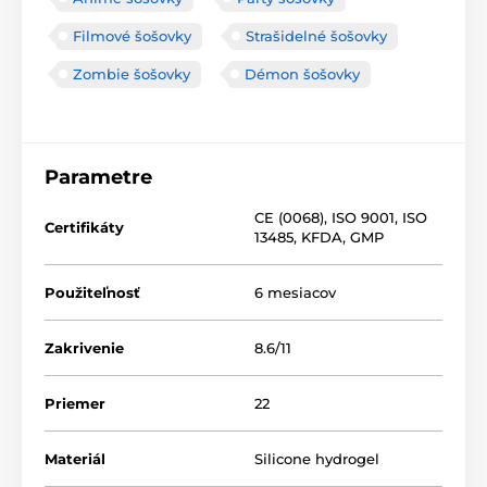
Filmové šošovky
Strašidelné šošovky
Zombie šošovky
Démon šošovky
Parametre
CE (0068)
,
ISO 9001
,
ISO
Certifikáty
13485
,
KFDA
,
GMP
Použiteľnosť
6 mesiacov
Zakrivenie
8.6/11
Priemer
22
Materiál
Silicone hydrogel