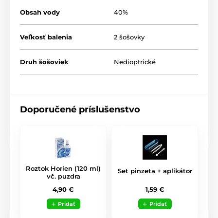
Obsah vody
40%
Veľkosť balenia
2 šošovky
Druh šošoviek
Nedioptrické
Doporučené príslušenstvo
Roztok Horien (120 ml)
Set pinzeta + aplikátor
vč. puzdra
1,59 €
4,90 €
Pridať
Pridať