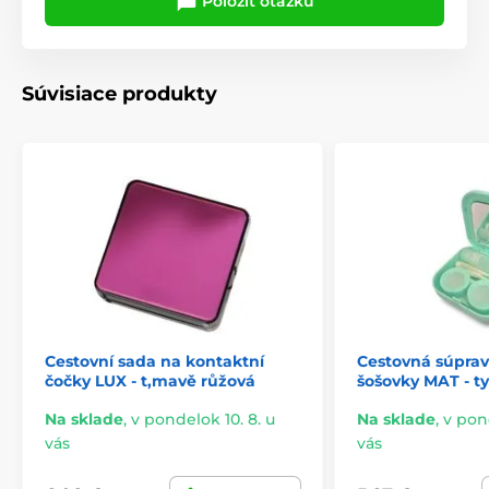
Položiť otázku
Súvisiace produkty
Cestovní sada na kontaktní
Cestovná súpra
čočky LUX - t,mavě růžová
šošovky MAT - t
Na sklade
,
v pondelok 10. 8. u
Na sklade
,
v pond
vás
vás