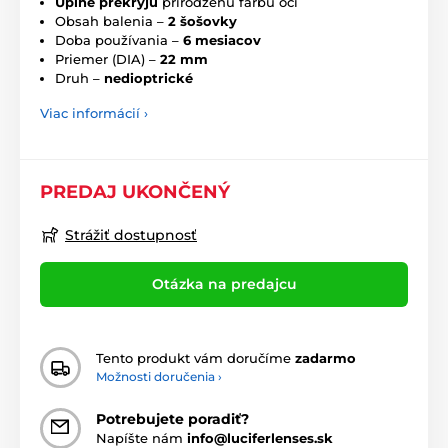
Úplne prekryjú
prirodzenú farbu očí
Obsah balenia –
2 šošovky
Doba používania –
6 mesiacov
Priemer (DIA) –
22 mm
Druh –
nedioptrické
Viac informácií ›
PREDAJ UKONČENÝ
Strážiť dostupnosť
Otázka na predajcu
Tento produkt vám doručíme
zadarmo
Možnosti doručenia ›
Potrebujete poradiť?
Napíšte nám
info@luciferlenses.sk