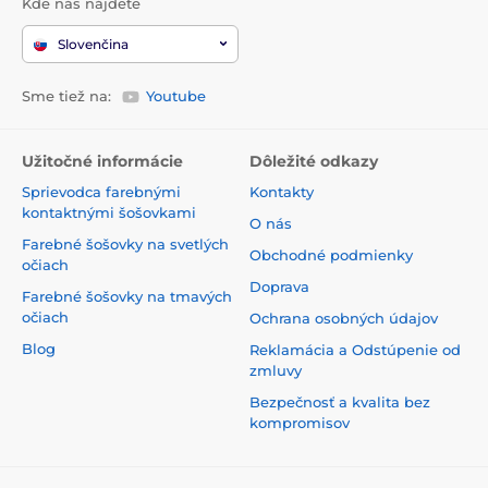
Kde nás nájdete
Slovenčina
Sme tiež na:
Youtube
Užitočné informácie
Dôležité odkazy
Sprievodca farebnými
Kontakty
kontaktnými šošovkami
O nás
Farebné šošovky na svetlých
Obchodné podmienky
očiach
Doprava
Farebné šošovky na tmavých
očiach
Ochrana osobných údajov
Blog
Reklamácia a Odstúpenie od
zmluvy
Bezpečnosť a kvalita bez
kompromisov