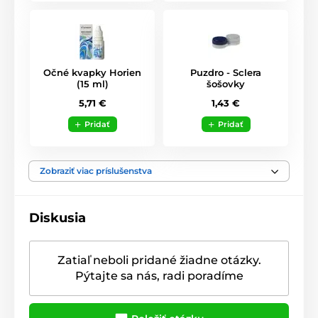
Očné kvapky Horien
Puzdro - Sclera
(15 ml)
šošovky
5,71 €
1,43 €
Pridať
Pridať
Zobraziť viac príslušenstva
Diskusia
Zatiaľ neboli pridané žiadne otázky.
Pýtajte sa nás, radi poradíme