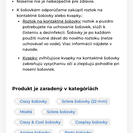
Nosenie nie je nebezpečné pre zdravie.
K šošovkám odporúčame zakúpiť roztok na
kontaktné šošovky alebo kvapky.:
Roztok na kontaktné šošovky:
roztok a puzdro
potrebujete na uchovanie šošovek, slúži k
čisteniu a dezinfekcii. Šošovky je po každom
použití nutné dávať do nového roztoku (nelze
uchovávať vo vode). Viac informácií nájdete v
návode.
Kvapky:
zvlhčujúce kvapky na kontaktné šošovky
zabraňujú vysychaniu očí a zlepšujú pohodlie pri
nosení šošoviek.
Produkt je zaradený v kategóriách
Crazy šošovky
Sclera šošovky (22 mm)
Modrá
Sclera šošovky
Crazy & Cool šošovky
Cosplay šošovky
Anime šošovky
Party šošovky