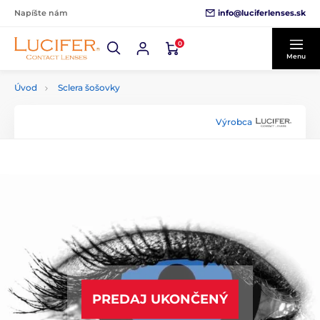
info@luciferlenses.sk
Napíšte nám
0
Menu
Úvod
Sclera šošovky
Výrobca
PREDAJ UKONČENÝ