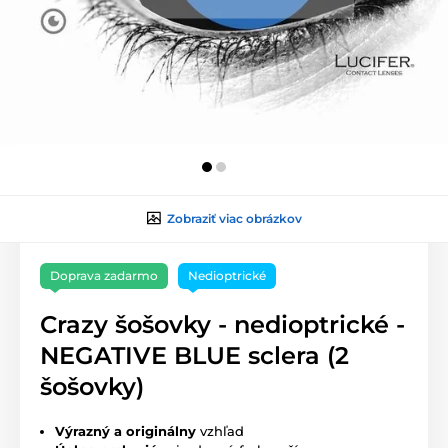
Zobraziť viac obrázkov
Doprava zadarmo
Nedioptrické
Crazy šošovky - nedioptrické -
NEGATIVE BLUE sclera (2
šošovky)
Výrazný a originálny
vzhľad