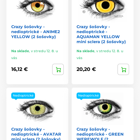
Crazy šošovky -
Crazy šošovky -
nedioptrické - ANIME2
nedioptrické -
YELLOW (2 šošovky)
AQUAMAN YELLOW
mini sclera (2 šošovky)
Na sklade
,
v stredu 12. 8. u
Na sklade
,
v stredu 12. 8. u
vás
vás
16,12 €
20,20 €
Nedioptrické
Nedioptrické
Crazy šošovky -
Crazy šošovky -
nedioptrické - AVATAR
nedioptrické - GREEN
mini sclera (2 šošovky)
WEREWOLF (2