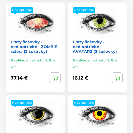
Nedioptrické
Nedioptrické
Crazy šošovky -
Crazy šošovky -
nedioptrické - ZOMBIE
nedioptrické -
sclera (2 šošovky)
AVATAR2 (2 šošovky)
Na sklade
,
v stredu 12. 8. u
Na sklade
,
v stredu 12. 8. u
vás
vás
77,14 €
16,12 €
Nedioptrické
Nedioptrické