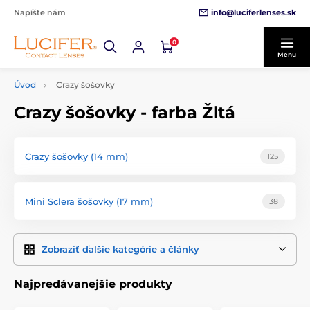
info@luciferlenses.sk
Napíšte nám
0
Menu
Úvod
Crazy šošovky
Crazy šošovky - farba Žltá
Crazy šošovky (14 mm)
125
Mini Sclera šošovky (17 mm)
38
Zobraziť ďalšie kategórie a články
Najpredávanejšie produkty