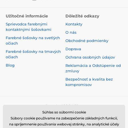
Užitočné informácie
Dôležité odkazy
Sprievodca farebnými
Kontakty
kontaktnými šošovkami
O nás
Farebné šošovky na svetlých
Obchodné podmienky
očiach
Doprava
Farebné šošovky na tmavých
očiach
Ochrana osobných údajov
Blog
Reklamácia a Odstúpenie od
zmluvy
Bezpečnosť a kvalita bez
kompromisov
Súhlas so súbormi cookie
Súbory cookie používame na zabezpečenie základných funkcií,
na spríjemnenie používania webovej stránky, na analytické účely