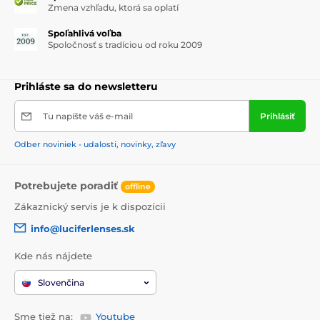
Zmena vzhľadu, ktorá sa oplatí
Spoľahlivá voľba
Spoločnosť s tradíciou od roku 2009
Prihláste sa do newsletteru
Tu napíšte váš e-mail
Prihlásiť
Odber noviniek - udalosti, novinky, zľavy
Potrebujete poradiť
offline
Zákaznický servis je k dispozícii
info@luciferlenses.sk
Kde nás nájdete
Slovenčina
Sme tiež na:
Youtube