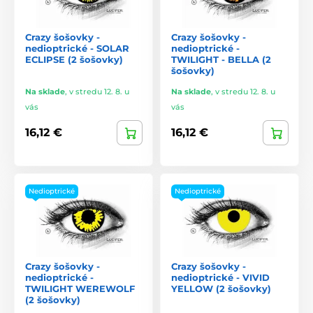
Crazy šošovky -
Crazy šošovky -
nedioptrické - SOLAR
nedioptrické -
ECLIPSE (2 šošovky)
TWILIGHT - BELLA (2
šošovky)
Na sklade
,
v stredu 12. 8. u
Na sklade
,
v stredu 12. 8. u
vás
vás
16,12 €
16,12 €
Nedioptrické
Nedioptrické
Crazy šošovky -
Crazy šošovky -
nedioptrické -
nedioptrické - VIVID
TWILIGHT WEREWOLF
YELLOW (2 šošovky)
(2 šošovky)