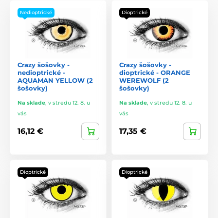
Nedioptrické
Dioptrické
Crazy šošovky -
Crazy šošovky -
nedioptrické -
dioptrické - ORANGE
AQUAMAN YELLOW (2
WEREWOLF (2
šošovky)
šošovky)
Na sklade
,
v stredu 12. 8. u
Na sklade
,
v stredu 12. 8. u
vás
vás
16,12 €
17,35 €
Dioptrické
Dioptrické