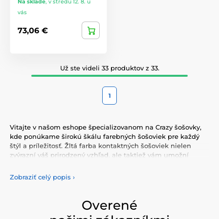
Na sklade
,
v stredu 12. 8. u
vás
73,06 €
Už ste videli 33 produktov z 33.
1
Vitajte v našom eshope špecializovanom na Crazy šošovky,
kde ponúkame širokú škálu farebných šošoviek pre každý
štýl a príležitosť. Žltá farba kontaktných šošoviek nielen
zvýrazní váš prirodzený vzhľad, ale taktiež vám umožní
vyjadriť svoju osobnosť a jedinečnosť. Vyberte si z našej
pestrej ponuky farebných šošoviek, ktoré vám poskytnú
Zobraziť celý popis
›
komfort a bezpečnosť po celý deň. Pridajte do svojho života
trochu farby s našimi kvalitnými šošovkami, ktoré spĺňajú
najvyššie štandardy kvality a pohodlia.
Overené