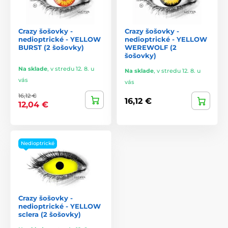
Crazy šošovky -
Crazy šošovky -
nedioptrické - YELLOW
nedioptrické - YELLOW
BURST (2 šošovky)
WEREWOLF (2
šošovky)
Na sklade
,
v stredu 12. 8. u
Na sklade
,
v stredu 12. 8. u
vás
vás
16,12 €
16,12 €
12,04 €
Nedioptrické
Crazy šošovky -
nedioptrické - YELLOW
sclera (2 šošovky)