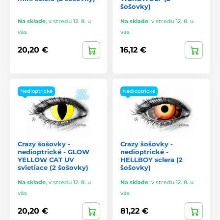
šošovky)
Na sklade
,
v stredu 12. 8. u
Na sklade
,
v stredu 12. 8. u
vás
vás
20,20 €
16,12 €
Nedioptrické
Nedioptrické
Crazy šošovky -
Crazy šošovky -
nedioptrické - GLOW
nedioptrické -
YELLOW CAT UV
HELLBOY sclera (2
svietiace (2 šošovky)
šošovky)
Na sklade
,
v stredu 12. 8. u
Na sklade
,
v stredu 12. 8. u
vás
vás
20,20 €
81,22 €