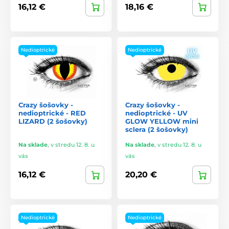
16,12 €
18,16 €
Nedioptrické
Nedioptrické
Crazy šošovky -
Crazy šošovky -
nedioptrické - RED
nedioptrické - UV
LIZARD (2 šošovky)
GLOW YELLOW mini
sclera (2 šošovky)
Na sklade
,
v stredu 12. 8. u
Na sklade
,
v stredu 12. 8. u
vás
vás
16,12 €
20,20 €
Nedioptrické
Nedioptrické