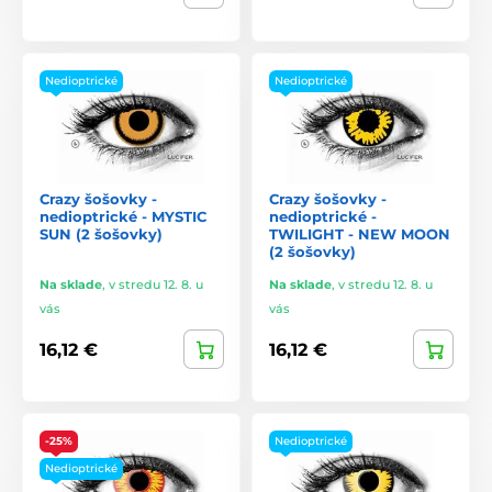
Nedioptrické
Nedioptrické
Crazy šošovky -
Crazy šošovky -
nedioptrické - MYSTIC
nedioptrické -
SUN (2 šošovky)
TWILIGHT - NEW MOON
(2 šošovky)
Na sklade
,
v stredu 12. 8. u
Na sklade
,
v stredu 12. 8. u
vás
vás
16,12 €
16,12 €
-25%
Nedioptrické
Nedioptrické