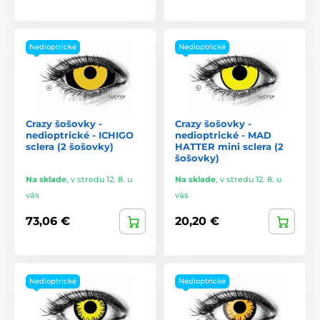
Nedioptrické
Nedioptrické
Crazy šošovky -
Crazy šošovky -
nedioptrické - ICHIGO
nedioptrické - MAD
sclera (2 šošovky)
HATTER mini sclera (2
šošovky)
Na sklade
,
v stredu 12. 8. u
Na sklade
,
v stredu 12. 8. u
vás
vás
73,06 €
20,20 €
Nedioptrické
Nedioptrické