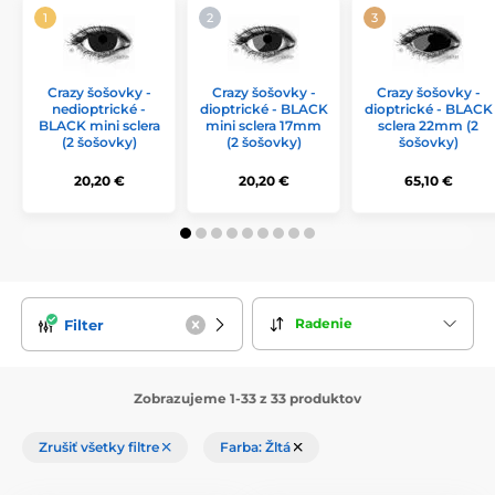
Crazy šošovky -
Crazy šošovky -
Crazy šošovky -
nedioptrické -
dioptrické - BLACK
dioptrické - BLACK
BLACK mini sclera
mini sclera 17mm
sclera 22mm (2
(2 šošovky)
(2 šošovky)
šošovky)
20,20 €
20,20 €
65,10 €
Radenie
Filter
Zobrazujeme 1-33 z 33 produktov
Zrušiť všetky filtre
Farba: Žltá