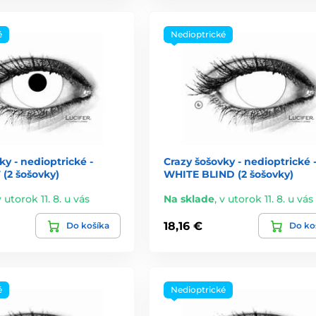
é
Nedioptrické
ky - nedioptrické -
Crazy šošovky - nedioptrické 
(2 šošovky)
WHITE BLIND (2 šošovky)
v utorok 11. 8. u vás
Na sklade
,
v utorok 11. 8. u vás
18,16 €
Do košíka
Do ko
é
Nedioptrické