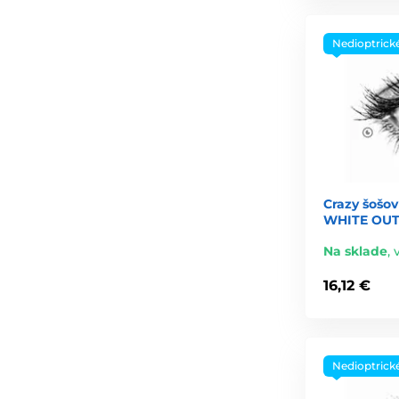
Nedioptrick
Crazy šošov
WHITE OUT 
Na sklade
,
16,12 €
Nedioptrick