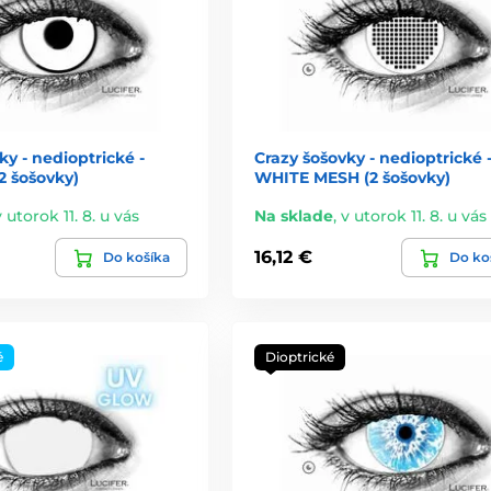
ky - nedioptrické -
Crazy šošovky - nedioptrické 
 šošovky)
WHITE MESH (2 šošovky)
v utorok 11. 8. u vás
Na sklade
,
v utorok 11. 8. u vás
16,12 €
Do košíka
Do ko
é
Dioptrické