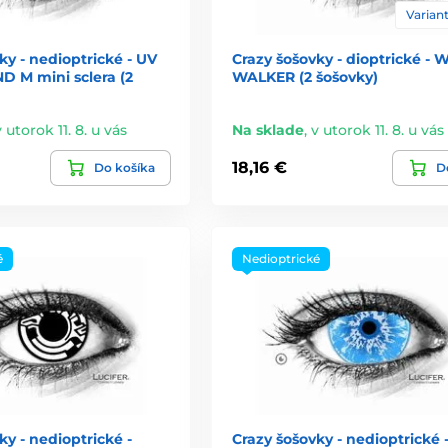
Variant
ky - nedioptrické - UV
Crazy šošovky - dioptrické - 
D M mini sclera (2
WALKER (2 šošovky)
v utorok 11. 8. u vás
Na sklade
,
v utorok 11. 8. u vás
18,16 €
Do košíka
De
é
Nedioptrické
ky - nedioptrické -
Crazy šošovky - nedioptrické 