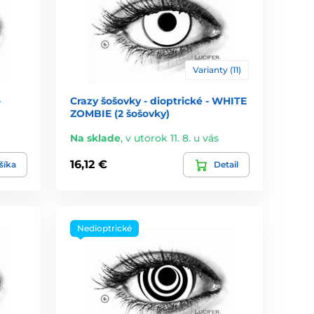
Varianty (11)
-
Crazy šošovky - dioptrické - WHITE
ZOMBIE (2 šošovky)
Na sklade
,
v utorok 11. 8. u vás
16,12 €
šíka
Detail
Nedioptrické