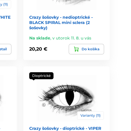
y (11)
WHITE
Crazy šošovky - nedioptrické -
BLACK SPIRAL mini sclera (2
šošovky)
Na sklade
,
v utorok 11. 8. u vás
20,20 €
tail
Do košíka
Dioptrické
Varianty (11)
-
Crazy šošovky - dioptrické - VIPER