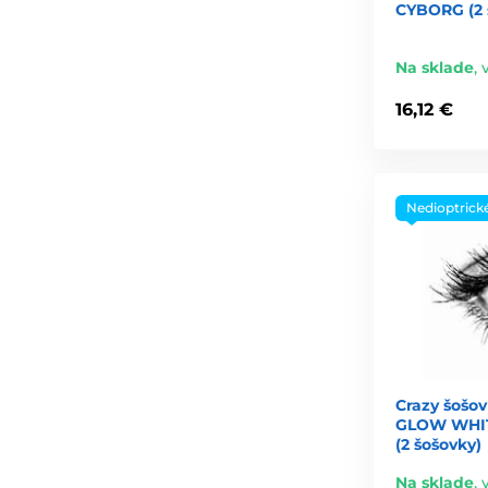
CYBORG (2 
Na sklade
,
16,12 €
Nedioptrick
Crazy šošov
GLOW WHIT
(2 šošovky)
Na sklade
,