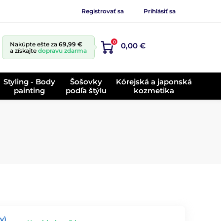
Registrovať sa
Prihlásiť sa
0
Nakúpte ešte za
69,99 €
0,00 €
a získajte
dopravu zdarma
Styling - Body
Šošovky
Kórejská a japonská
painting
podľa štýlu
kozmetika
y)