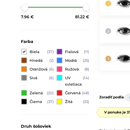
7.96 €
81.22 €
Farba
Biela
(37)
Fialová
(11)
Hnedá
(2)
Modrá
(25)
Oranžová
(6)
Ružová
(8)
Sivá
(6)
UV
(14)
svietiaca
Zelená
(20)
Červená
(48)
Zoradiť podľa:
Čierna
(37)
Žltá
(33)
V ponuke je 3
Druh šošoviek