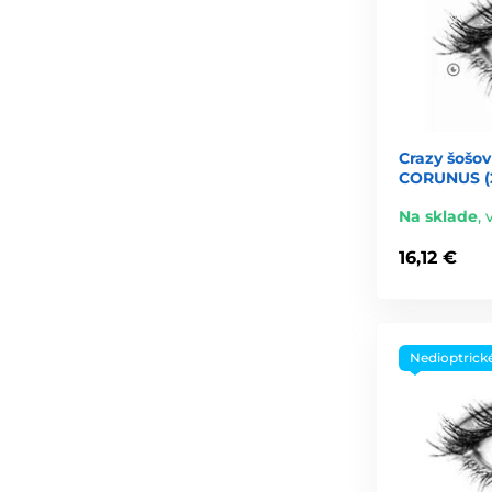
Crazy šošov
CORUNUS (2
Na sklade
,
16,12 €
Nedioptrick