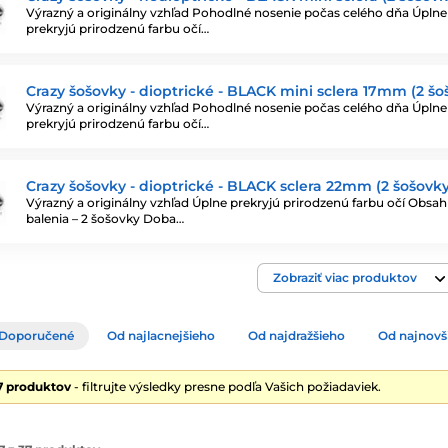
Výrazný a originálny vzhľad Pohodlné nosenie počas celého dňa Úplne
prekryjú prirodzenú farbu očí…
Crazy šošovky - dioptrické - BLACK mini sclera 17mm (2 šo
Výrazný a originálny vzhľad Pohodlné nosenie počas celého dňa Úplne
prekryjú prirodzenú farbu očí…
Crazy šošovky - dioptrické - BLACK sclera 22mm (2 šošovky
Výrazný a originálny vzhľad Úplne prekryjú prirodzenú farbu očí Obsah
balenia – 2 šošovky Doba…
Zobraziť viac produktov
Doporučené
Od najlacnejšieho
Od najdražšieho
Od najnovš
7 produktov
- filtrujte výsledky presne podľa Vašich požiadaviek.