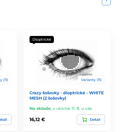
Dioptrické
y (11)
Varianty (11)
Crazy šošovky - dioptrické - WHITE
MESH (2 šošovky)
Na sklade
,
v utorok 11. 8. u vás
16,12 €
tail
Detail