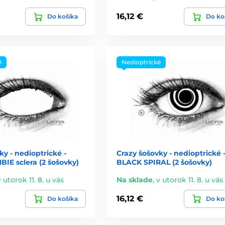
16,12 €
Do košíka
Do ko
é
Nedioptrické
ky - nedioptrické -
Crazy šošovky - nedioptrické 
IE sclera (2 šošovky)
BLACK SPIRAL (2 šošovky)
v utorok 11. 8. u vás
Na sklade
,
v utorok 11. 8. u vás
16,12 €
Do košíka
Do ko