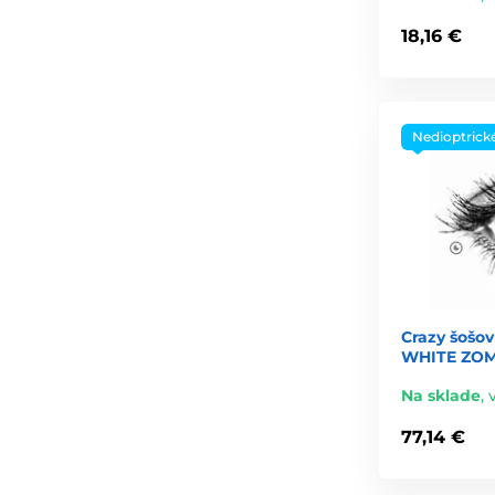
18,16 €
Nedioptrick
Crazy šošov
WHITE ZOMB
Na sklade
,
77,14 €