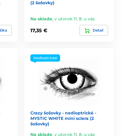
2
(2 šošovky)
Na sklade
,
v utorok 11. 8. u vás
17,35 €
šíka
Detail
Nedioptrické
-
Crazy šošovky - nedioptrické -
MYSTIC WHITE mini sclera (2
šošovky)
Na sklade
,
v utorok 11. 8. u vás