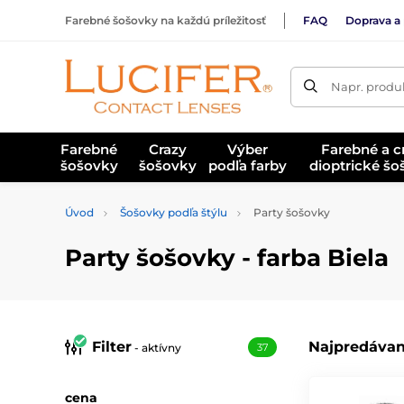
Farebné šošovky na každú príležitosť
FAQ
Doprava a 
Napr. produk
Farebné
Crazy
Výber
Farebné a c
šošovky
šošovky
podľa farby
dioptrické š
Úvod
Šošovky podľa štýlu
Party šošovky
Party šošovky - farba Biela
Filter
Najpredávan
- aktívny
37
cena