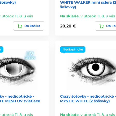
šošovky)
WHITE WALKER mini sclera (
šošovky)
v utorok 11. 8. u vás
Na sklade
,
v utorok 11. 8. u vás
20,20 €
Do košíka
Do ko
é
Nedioptrické
ky - nedioptrické -
Crazy šošovky - nedioptrické 
E MESH UV svietiace
MYSTIC WHITE (2 šošovky)
v utorok 11. 8. u vás
Na sklade
,
v utorok 11. 8. u vás