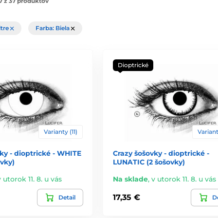
7 z 37 produktov
ltre
Farba: Biela
Dioptrické
Varianty (11)
Variant
ky - dioptrické - WHITE
Crazy šošovky - dioptrické -
vky)
LUNATIC (2 šošovky)
v utorok 11. 8. u vás
Na sklade
,
v utorok 11. 8. u vás
17,35 €
Detail
De