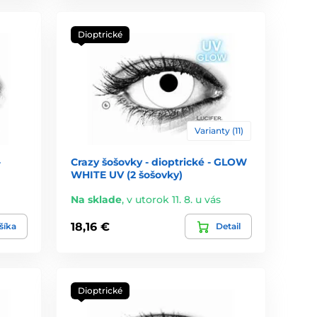
Dioptrické
Varianty (11)
-
Crazy šošovky - dioptrické - GLOW
WHITE UV (2 šošovky)
Na sklade
,
v utorok 11. 8. u vás
18,16 €
šíka
Detail
Dioptrické