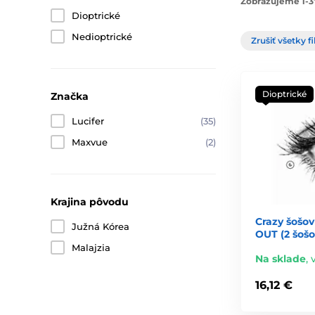
Zobrazujeme 1-3
Dioptrické
Nedioptrické
Zrušiť všetky fi
Dioptrické
Značka
Lucifer
(35)
Maxvue
(2)
Krajina pôvodu
Crazy šošov
Južná Kórea
OUT (2 šošo
Malajzia
Na sklade
,
16,12 €