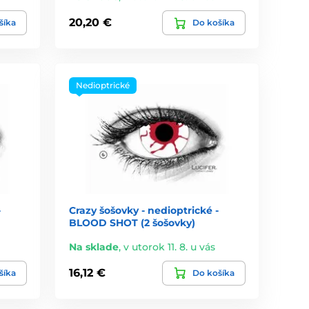
20,20 €
šíka
Do košíka
Nedioptrické
-
Crazy šošovky - nedioptrické -
BLOOD SHOT (2 šošovky)
Na sklade
,
v utorok 11. 8. u vás
16,12 €
šíka
Do košíka