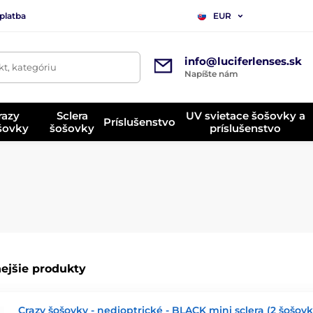
platba
EUR
info@luciferlenses.sk
t, kategóriu
Napíšte nám
razy
Sclera
UV svietace šošovky a
Príslušenstvo
ošovky
šošovky
príslušenstvo
ejšie produkty
Crazy šošovky - nedioptrické - BLACK mini sclera (2 šošovk