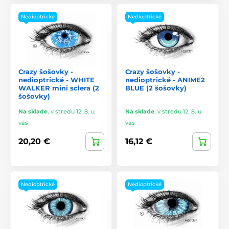
Nedioptrické
Nedioptrické
Crazy šošovky -
Crazy šošovky -
nedioptrické - WHITE
nedioptrické - ANIME2
WALKER mini sclera (2
BLUE (2 šošovky)
šošovky)
Na sklade
,
v stredu 12. 8. u
Na sklade
,
v stredu 12. 8. u
vás
vás
20,20 €
16,12 €
Nedioptrické
Nedioptrické