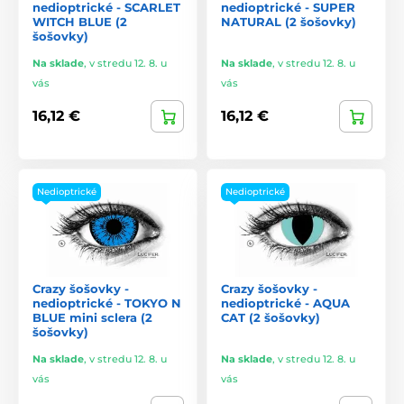
nedioptrické - SCARLET
nedioptrické - SUPER
WITCH BLUE (2
NATURAL (2 šošovky)
šošovky)
Na sklade
,
v stredu 12. 8. u
Na sklade
,
v stredu 12. 8. u
vás
vás
16,12 €
16,12 €
Nedioptrické
Nedioptrické
Crazy šošovky -
Crazy šošovky -
nedioptrické - TOKYO N
nedioptrické - AQUA
BLUE mini sclera (2
CAT (2 šošovky)
šošovky)
Na sklade
,
v stredu 12. 8. u
Na sklade
,
v stredu 12. 8. u
vás
vás