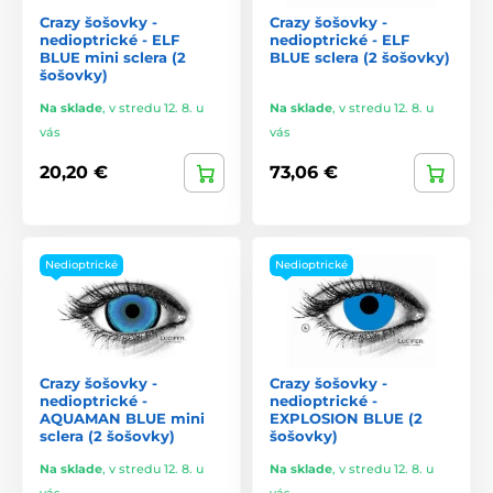
Crazy šošovky -
Crazy šošovky -
nedioptrické - ELF
nedioptrické - ELF
BLUE mini sclera (2
BLUE sclera (2 šošovky)
šošovky)
Na sklade
,
v stredu 12. 8. u
Na sklade
,
v stredu 12. 8. u
vás
vás
20,20 €
73,06 €
Nedioptrické
Nedioptrické
Crazy šošovky -
Crazy šošovky -
nedioptrické -
nedioptrické -
AQUAMAN BLUE mini
EXPLOSION BLUE (2
sclera (2 šošovky)
šošovky)
Na sklade
,
v stredu 12. 8. u
Na sklade
,
v stredu 12. 8. u
vás
vás