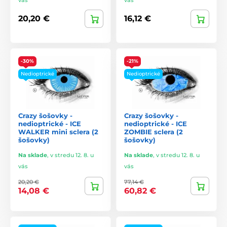
20,20 €
16,12 €
-30%
-21%
Nedioptrické
Nedioptrické
Crazy šošovky -
Crazy šošovky -
nedioptrické - ICE
nedioptrické - ICE
WALKER mini sclera (2
ZOMBIE sclera (2
šošovky)
šošovky)
Na sklade
,
v stredu 12. 8. u
Na sklade
,
v stredu 12. 8. u
vás
vás
20,20 €
77,14 €
14,08 €
60,82 €