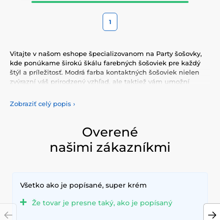
1
Vitajte v našom eshope špecializovanom na Party šošovky,
kde ponúkame širokú škálu farebných šošoviek pre každý
štýl a príležitosť. Modrá farba kontaktných šošoviek nielen
zvýrazní váš prirodzený vzhľad, ale taktiež vám umožní
vyjadriť svoju osobnosť a jedinečnosť. Vyberte si z našej
pestrej ponuky farebných šošoviek, ktoré vám poskytnú
Zobraziť celý popis
›
komfort a bezpečnosť po celý deň. Pridajte do svojho života
trochu farby s našimi kvalitnými šošovkami, ktoré spĺňajú
najvyššie štandardy kvality a pohodlia.
Overené
našimi zákazníkmi
Všetko ako je popísané, super krém
Že tovar je presne taký, ako je popísaný