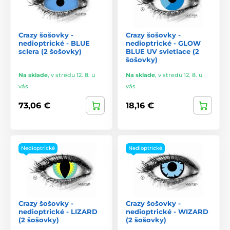
Crazy šošovky -
Crazy šošovky -
nedioptrické - BLUE
nedioptrické - GLOW
sclera (2 šošovky)
BLUE UV svietiace (2
šošovky)
Na sklade
,
v stredu 12. 8. u
Na sklade
,
v stredu 12. 8. u
vás
vás
73,06 €
18,16 €
Nedioptrické
Nedioptrické
Crazy šošovky -
Crazy šošovky -
nedioptrické - LIZARD
nedioptrické - WIZARD
(2 šošovky)
(2 šošovky)