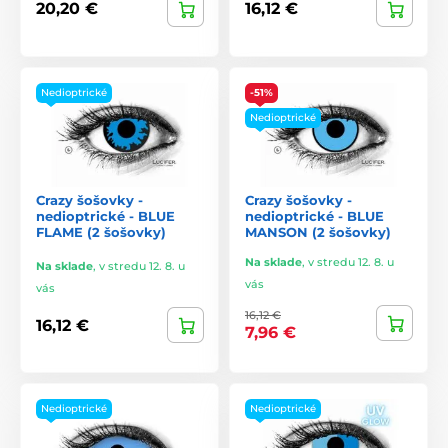
20,20 €
16,12 €
Nedioptrické
-51%
Nedioptrické
Crazy šošovky -
Crazy šošovky -
nedioptrické - BLUE
nedioptrické - BLUE
FLAME (2 šošovky)
MANSON (2 šošovky)
Na sklade
,
v stredu 12. 8. u
Na sklade
,
v stredu 12. 8. u
vás
vás
16,12 €
16,12 €
7,96 €
Nedioptrické
Nedioptrické