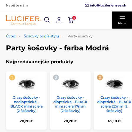
info@luciferlenses.sk
Napíšte nám
0
Menu
Úvod
Šošovky podľa štýlu
Party šošovky
Party šošovky - farba Modrá
Najpredávanejšie produkty
Crazy šošovky -
Crazy šošovky -
Crazy šošovky -
nedioptrické -
dioptrické - BLACK
dioptrické - BLACK
BLACK mini sclera
mini sclera 17mm
sclera 22mm (2
(2 šošovky)
(2 šošovky)
šošovky)
20,20 €
20,20 €
65,10 €