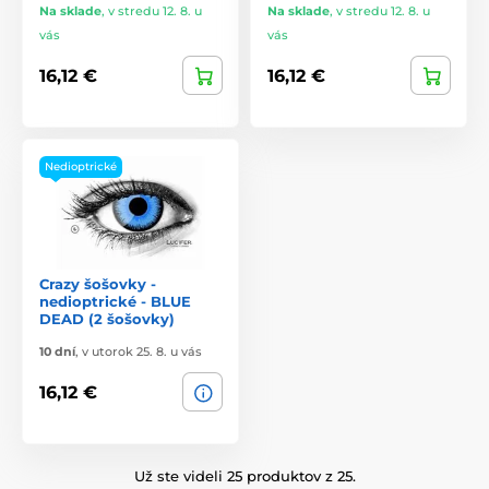
Na sklade
,
v stredu 12. 8. u
Na sklade
,
v stredu 12. 8. u
vás
vás
16,12 €
16,12 €
Nedioptrické
Crazy šošovky -
nedioptrické - BLUE
DEAD (2 šošovky)
10 dní
,
v utorok 25. 8. u vás
16,12 €
Už ste videli 25 produktov z 25.