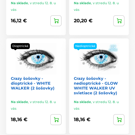
Na sklade
,
v stredu 12. 8. u
Na sklade
,
v stredu 12. 8. u
vás
vás
16,12 €
20,20 €
Dioptrické
Nedioptrické
Crazy šošovky -
Crazy šošovky -
dioptrické - WHITE
nedioptrické - GLOW
WALKER (2 šošovky)
WHITE WALKER UV
svietiace (2 šošovky)
Na sklade
,
v stredu 12. 8. u
Na sklade
,
v stredu 12. 8. u
vás
vás
18,16 €
18,16 €