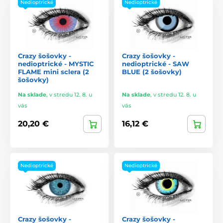
Nedioptrické
Nedioptrické
Crazy šošovky -
Crazy šošovky -
nedioptrické - MYSTIC
nedioptrické - SAW
FLAME mini sclera (2
BLUE (2 šošovky)
šošovky)
Na sklade
,
v stredu 12. 8. u
Na sklade
,
v stredu 12. 8. u
vás
vás
20,20 €
16,12 €
Nedioptrické
Nedioptrické
Crazy šošovky -
Crazy šošovky -