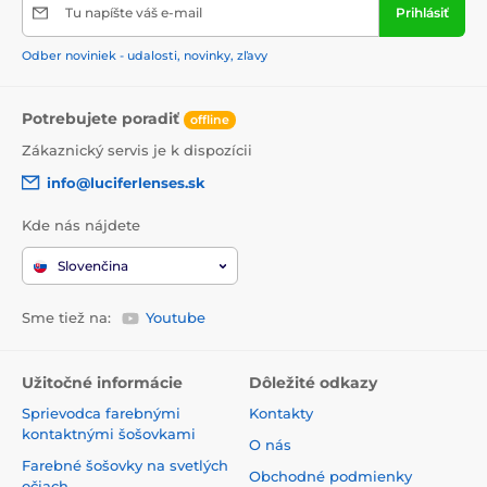
Tu napíšte váš e-mail
Prihlásiť
Odber noviniek - udalosti, novinky, zľavy
Potrebujete poradiť
offline
Zákaznický servis je k dispozícii
info@luciferlenses.sk
Kde nás nájdete
Slovenčina
Sme tiež na:
Youtube
Užitočné informácie
Dôležité odkazy
Sprievodca farebnými
Kontakty
kontaktnými šošovkami
O nás
Farebné šošovky na svetlých
Obchodné podmienky
očiach