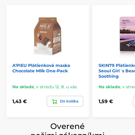
A'PIEU Plátienková maska
SKIN79 Plátienk
Chocolate Milk One-Pack
Seoul Girl´s Bea
Soothing
Na sklade
,
v stredu 12. 8. u vás
Na sklade
,
v stre
1,43 €
1,59 €
Do košíka
Overené