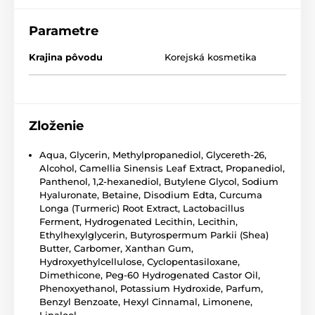
Parametre
Krajina pôvodu
Korejská kosmetika
Zloženie
Aqua, Glycerin, Methylpropanediol, Glycereth-26,
Alcohol, Camellia Sinensis Leaf Extract, Propanediol,
Panthenol, 1,2-hexanediol, Butylene Glycol, Sodium
Hyaluronate, Betaine, Disodium Edta, Curcuma
Longa (Turmeric) Root Extract, Lactobacillus
Ferment, Hydrogenated Lecithin, Lecithin,
Ethylhexylglycerin, Butyrospermum Parkii (Shea)
Butter, Carbomer, Xanthan Gum,
Hydroxyethylcellulose, Cyclopentasiloxane,
Dimethicone, Peg-60 Hydrogenated Castor Oil,
Phenoxyethanol, Potassium Hydroxide, Parfum,
Benzyl Benzoate, Hexyl Cinnamal, Limonene,