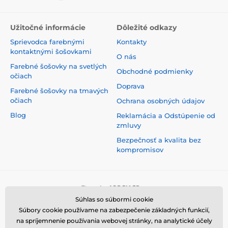
Užitočné informácie
Dôležité odkazy
Sprievodca farebnými
Kontakty
kontaktnými šošovkami
O nás
Farebné šošovky na svetlých
Obchodné podmienky
očiach
Doprava
Farebné šošovky na tmavých
očiach
Ochrana osobných údajov
Blog
Reklamácia a Odstúpenie od
zmluvy
Bezpečnosť a kvalita bez
kompromisov
Súhlas so súbormi cookie
Súbory cookie používame na zabezpečenie základných funkcií,
na spríjemnenie používania webovej stránky, na analytické účely