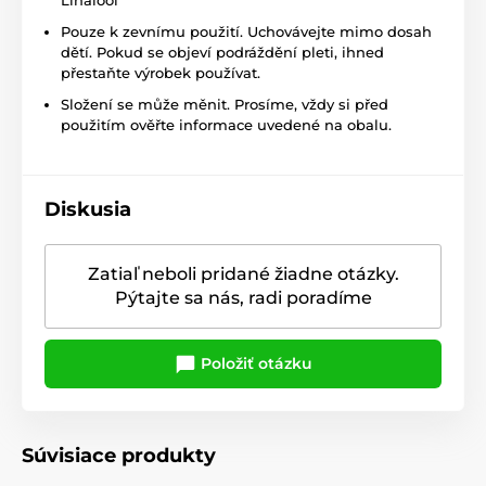
Linalool
Pouze k zevnímu použití. Uchovávejte mimo dosah
dětí. Pokud se objeví podráždění pleti, ihned
přestaňte výrobek používat.
Složení se může měnit. Prosíme, vždy si před
použitím ověřte informace uvedené na obalu.
Diskusia
Zatiaľ neboli pridané žiadne otázky.
Pýtajte sa nás, radi poradíme
Položiť otázku
Súvisiace produkty