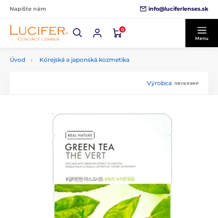
info@luciferlenses.sk
Napíšte nám
0
Menu
Úvod
Kórejská a japonská kozmetika
Výrobca