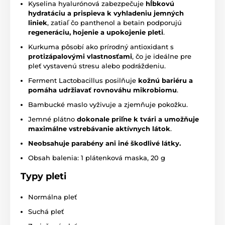
Kyselina hyalurónová zabezpečuje
hĺbkovú
hydratáciu a prispieva k vyhladeniu jemných
liniek
, zatiaľ čo panthenol a betain podporujú
regeneráciu, hojenie a upokojenie pleti
.
Kurkuma pôsobí ako prírodný antioxidant s
protizápalovými vlastnosťami
, čo je ideálne pre
pleť vystavenú stresu alebo podráždeniu.
Ferment Lactobacillus posilňuje
kožnú bariéru a
pomáha udržiavať rovnováhu mikrobiomu
.
Bambucké
maslo vyživuje a zjemňuje pokožku.
Jemné plátno
dokonale priľne k tvári a umožňuje
maximálne vstrebávanie aktívnych látok
.
Neobsahuje parabény ani iné škodlivé látky.
Obsah balenia: 1 plátenková maska, 20 g
Typy pleti
Normálna pleť
Suchá pleť