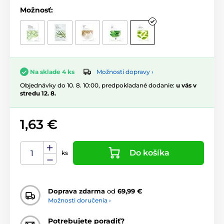
Možnosť:
Možnosti dopravy ›
Na sklade 4 ks
Objednávky do 10. 8. 10:00, predpokladané dodanie:
u vás v
stredu 12. 8.
1,63 €
Do košíka
ks
Doprava zdarma
od
69,99 €
Možnosti doručenia ›
Potrebujete poradiť?