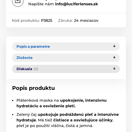
Napíšte nám
info@luciferlenses.sk
Kód produktu:
P3825
Záruka:
24 mesiacov
Popis a parametre
Zloženie
Diskusia
(0)
Popis produktu
Plátenková maska na
upokojenie, intenzívnu
hydratáciu a osvieženie pleti.
Zelený čaj
upokojuje podráždenú pleť a
intenzívne
hydratuje
. Má tiež
čistiace a osviežujúce účinky
,
pleť je po použití vláčna, čistá a jemná.