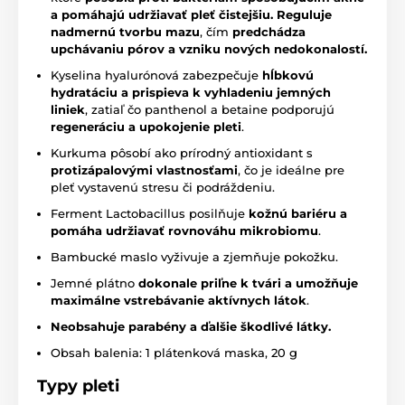
a pomáhajú udržiavať pleť čistejšiu.
Reguluje
nadmernú tvorbu mazu
, čím
predchádza
upchávaniu pórov a vzniku nových nedokonalostí.
Kyselina hyalurónová zabezpečuje
hĺbkovú
hydratáciu a prispieva k vyhladeniu jemných
liniek
, zatiaľ čo panthenol a betaine podporujú
regeneráciu a upokojenie pleti
.
Kurkuma pôsobí ako prírodný antioxidant s
protizápalovými vlastnosťami
, čo je ideálne pre
pleť vystavenú stresu či podráždeniu.
Ferment Lactobacillus posilňuje
kožnú bariéru a
pomáha udržiavať rovnováhu mikrobiomu
.
Bambucké maslo vyživuje a zjemňuje pokožku.
Jemné plátno
dokonale priľne k tvári a umožňuje
maximálne vstrebávanie aktívnych látok
.
Neobsahuje parabény a ďalšie škodlivé látky.
Obsah balenia: 1 plátenková maska, 20 g
Typy pleti