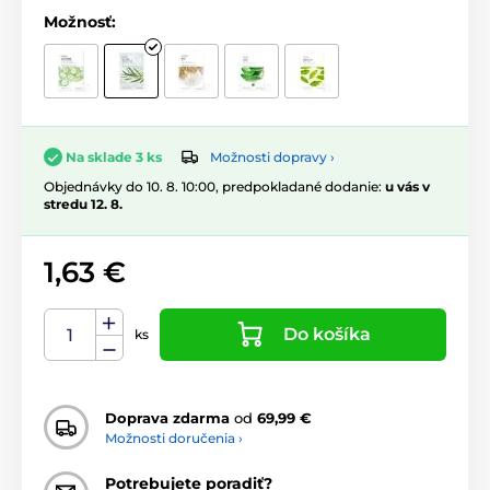
Možnosť:
Možnosti dopravy ›
Na sklade 3 ks
Objednávky do 10. 8. 10:00, predpokladané dodanie:
u vás v
stredu 12. 8.
1,63 €
Do košíka
ks
Doprava zdarma
od
69,99 €
Možnosti doručenia ›
Potrebujete poradiť?