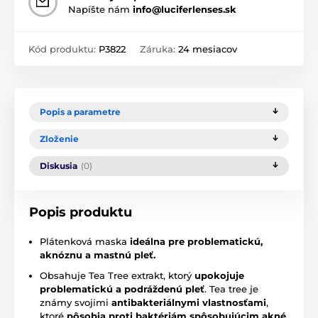
Napíšte nám
info@luciferlenses.sk
Kód produktu:
P3822
Záruka:
24 mesiacov
Popis a parametre
Zloženie
Diskusia
(0)
Popis produktu
Plátenková maska
ideálna pre problematickú,
aknóznu a mastnú pleť.
Obsahuje Tea Tree extrakt, ktorý
upokojuje
problematickú a podráždenú pleť
. Tea tree je
známy svojimi
antibakteriálnymi vlastnosťami
,
ktoré
pôsobia proti baktériám spôsobujúcim akné