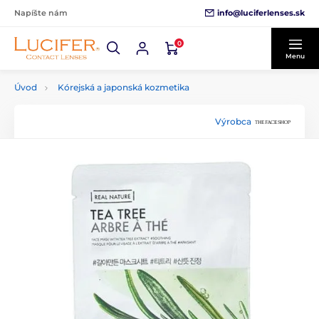
info@luciferlenses.sk
Napíšte nám
0
Menu
Úvod
Kórejská a japonská kozmetika
Výrobca