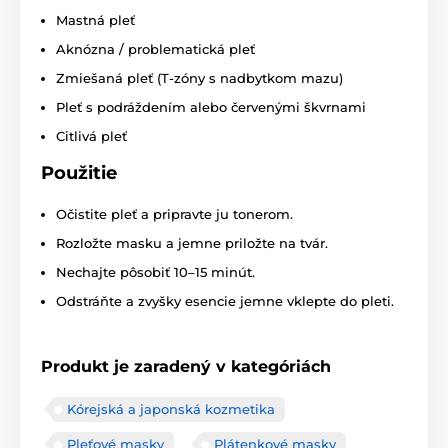
Mastná pleť
Aknózna / problematická pleť
Zmiešaná pleť (T-zóny s nadbytkom mazu)
Pleť s podráždením alebo červenými škvrnami
Citlivá pleť
Použitie
Očistite pleť a pripravte ju tonerom.
Rozložte masku a jemne priložte na tvár.
Nechajte pôsobiť 10–15 minút.
Odstráňte a zvyšky esencie jemne vklepte do pleti.
Produkt je zaradený v kategóriách
Kórejská a japonská kozmetika
Pleťové masky
Plátenkové masky