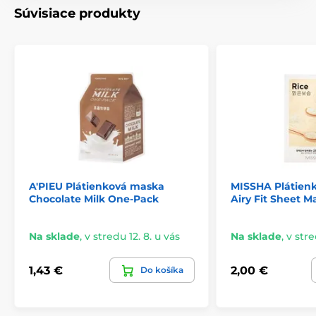
Súvisiace produkty
A'PIEU Plátienková maska
MISSHA Plátien
Chocolate Milk One-Pack
Airy Fit Sheet Ma
Na sklade
,
v stredu 12. 8. u vás
Na sklade
,
v stre
1,43 €
2,00 €
Do košíka