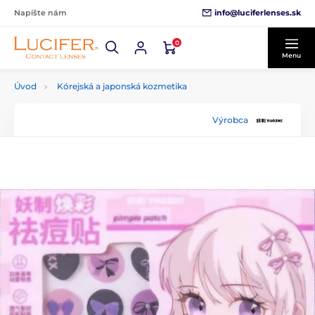
info@luciferlenses.sk
Napíšte nám
0
Menu
Úvod
Kórejská a japonská kozmetika
Výrobca