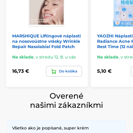
MARSHIQUE Liftingové náplasti
YAOZHI Náplasti
na nosovoústne vrásky Wrinkle
Radiance Acne P
Repair Nasolabial Fold Patch
Rest Time (12 ná
Na sklade
,
v stredu 12. 8. u vás
Na sklade
,
v stre
16,73 €
5,10 €
Do košíka
Overené
našimi zákazníkmi
Všetko ako je popísané, super krém