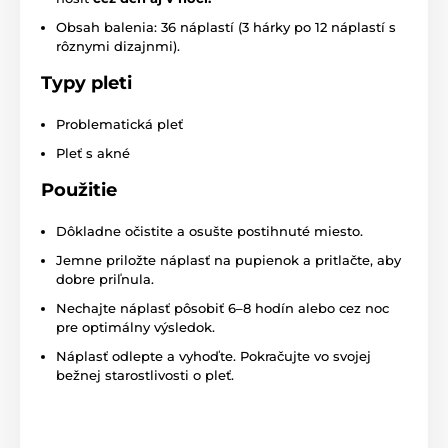
Obsah balenia: 36 náplastí (3 hárky po 12 náplastí s
rôznymi dizajnmi).
Typy pleti
Problematická pleť
Pleť s akné
Použitie
Dôkladne očistite a osušte postihnuté miesto.
Jemne priložte náplasť na pupienok a pritlačte, aby
dobre priľnula.
Nechajte náplasť pôsobiť 6–8 hodín alebo cez noc
pre optimálny výsledok.
Náplasť odlepte a vyhoďte. Pokračujte vo svojej
bežnej starostlivosti o pleť.