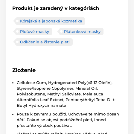
Produkt je zaradený v kategóriách
Kórejská a japonská kozmetika
Pleťové masky
Plátenkové masky
Odlíčenie a čistenie pleti
Zloženie
Cellulose Gum, Hydrogenated Poly(c6-12 Olefin),
Styrene/Isoprene Copolymer, Mineral Oil,
Polyisobutene, Methyl Salicylate, Melaleuca
Alternifolia Leaf Extract, Pentaerythrityl Tetra-Di-t-
Butyl Hydroxycinnamate
Pouze k zevnímu použití. Uchovávejte mimo dosah
dětí. Pokud se objeví podráždění pleti, ihned
přestaňte výrobek používat.
Složení se může měnit. Prosíme, vždy si před