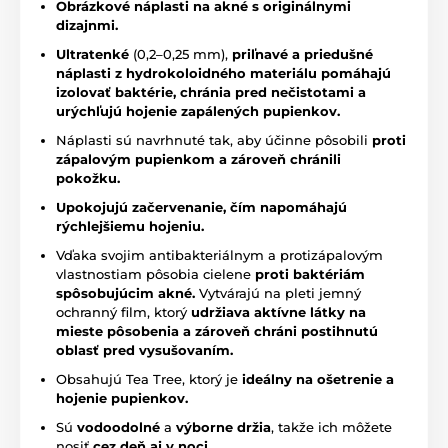
Obrázkové náplasti na akné s originálnymi
dizajnmi.
Ultratenké
(0,2–0,25 mm),
priľnavé a priedušné
náplasti z hydrokoloidného materiálu pomáhajú
izolovať baktérie, chránia pred nečistotami a
urýchľujú hojenie zapálených pupienkov.
Náplasti sú navrhnuté tak, aby účinne pôsobili
proti
zápalovým pupienkom a zároveň chránili
pokožku.
Upokojujú začervenanie, čím napomáhajú
rýchlejšiemu hojeniu.
Vďaka svojim antibakteriálnym a protizápalovým
vlastnostiam pôsobia cielene
proti baktériám
spôsobujúcim akné.
Vytvárajú na pleti jemný
ochranný film, ktorý
udržiava aktívne látky na
mieste pôsobenia a zároveň chráni postihnutú
oblasť pred vysušovaním.
Obsahujú Tea Tree, ktorý je
ideálny na ošetrenie a
hojenie pupienkov.
Sú
vodoodolné
a
výborne držia
, takže ich môžete
nosiť
cez deň aj v noci.