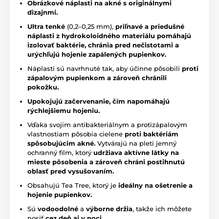
Obrázkové náplasti na akné s originálnymi
dizajnmi.
Ultra tenké
(0,2–0,25 mm),
priľnavé a priedušné
náplasti z hydrokoloidného materiálu pomáhajú
izolovať baktérie, chránia pred nečistotami a
urýchľujú hojenie zapálených pupienkov.
Náplasti sú navrhnuté tak, aby účinne pôsobili
proti
zápalovým pupienkom a zároveň chránili
pokožku.
Upokojujú začervenanie, čím napomáhajú
rýchlejšiemu hojeniu.
Vďaka svojim antibakteriálnym a protizápalovým
vlastnostiam pôsobia cielene
proti baktériám
spôsobujúcim akné.
Vytvárajú na pleti jemný
ochranný film, ktorý
udržiava aktívne látky na
mieste pôsobenia a zároveň chráni postihnutú
oblasť pred vysušovaním.
Obsahujú Tea Tree, ktorý je
ideálny na ošetrenie a
hojenie pupienkov.
Sú
vodoodolné
a
výborne držia
, takže ich môžete
nosiť
cez deň aj v noci.