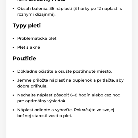
Obsah balenia: 36 náplastí (3 hárky po 12 náplastí s
rôznymi dizajnmi).
Typy pleti
Problematická pleť
Pleť s akné
Použitie
Dôkladne očistite a osušte postihnuté miesto.
Jemne priložte náplasť na pupienok a pritlačte, aby
dobre priľnula.
Nechajte náplasť pôsobiť 6–8 hodín alebo cez noc
pre optimálny výsledok.
Náplasť odlepte a vyhoďte. Pokračujte vo svojej
bežnej starostlivosti o pleť.