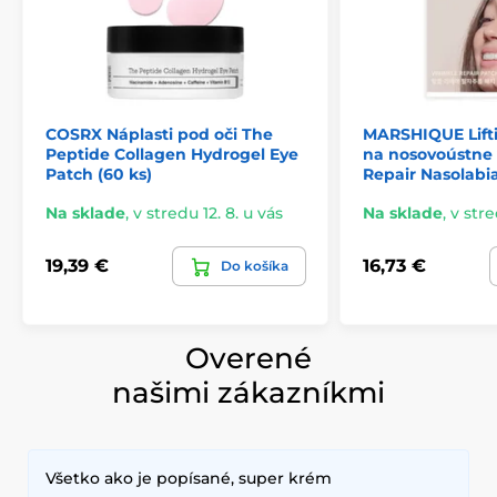
COSRX Náplasti pod oči The
MARSHIQUE Lifti
Peptide Collagen Hydrogel Eye
na nosovoústne 
Patch (60 ks)
Repair Nasolabia
Na sklade
,
v stredu 12. 8. u vás
Na sklade
,
v stre
19,39 €
16,73 €
Do košíka
Overené
našimi zákazníkmi
Všetko ako je popísané, super krém