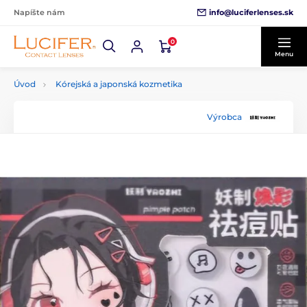
info@luciferlenses.sk
Napíšte nám
0
Menu
Úvod
Kórejská a japonská kozmetika
Výrobca