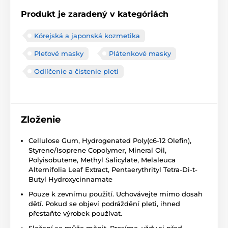
Produkt je zaradený v kategóriách
Kórejská a japonská kozmetika
Pleťové masky
Plátenkové masky
Odlíčenie a čistenie pleti
Zloženie
Cellulose Gum, Hydrogenated Poly(c6-12 Olefin),
Styrene/Isoprene Copolymer, Mineral Oil,
Polyisobutene, Methyl Salicylate, Melaleuca
Alternifolia Leaf Extract, Pentaerythrityl Tetra-Di-t-
Butyl Hydroxycinnamate
Pouze k zevnímu použití. Uchovávejte mimo dosah
dětí. Pokud se objeví podráždění pleti, ihned
přestaňte výrobek používat.
Složení se může měnit. Prosíme, vždy si před