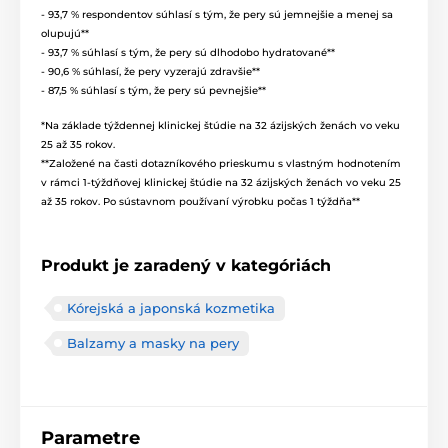
- 93,7 % respondentov súhlasí s tým, že pery sú jemnejšie a menej sa
olupujú**
- 93,7 % súhlasí s tým, že pery sú dlhodobo hydratované**
- 90,6 % súhlasí, že pery vyzerajú zdravšie**
- 87,5 % súhlasí s tým, že pery sú pevnejšie**
*Na základe týždennej klinickej štúdie na 32 ázijských ženách vo veku
25 až 35 rokov.
**Založené na časti dotazníkového prieskumu s vlastným hodnotením
v rámci 1-týždňovej klinickej štúdie na 32 ázijských ženách vo veku 25
až 35 rokov. Po sústavnom používaní výrobku počas 1 týždňa**
Produkt je zaradený v kategóriách
Kórejská a japonská kozmetika
Balzamy a masky na pery
Parametre