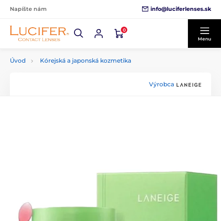
info@luciferlenses.sk
Napíšte nám
0
Menu
Úvod
Kórejská a japonská kozmetika
Výrobca