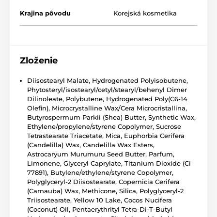
Krajina pôvodu
Korejská kosmetika
Zloženie
Diisostearyl Malate, Hydrogenated Polyisobutene,
Phytosteryl/isostearyl/cetyl/stearyl/behenyl Dimer
Dilinoleate, Polybutene, Hydrogenated Poly(C6-14
Olefin), Microcrystalline Wax/Cera Microcristallina,
Butyrospermum Parkii (Shea) Butter, Synthetic Wax,
Ethylene/propylene/styrene Copolymer, Sucrose
Tetrastearate Triacetate, Mica, Euphorbia Cerifera
(Candelilla) Wax, Candelilla Wax Esters,
Astrocaryum Murumuru Seed Butter, Parfum,
Limonene, Glyceryl Caprylate, Titanium Dioxide (Ci
77891), Butylene/ethylene/styrene Copolymer,
Polyglyceryl-2 Diisostearate, Copernicia Cerifera
(Carnauba) Wax, Methicone, Silica, Polyglyceryl-2
Triisostearate, Yellow 10 Lake, Cocos Nucifera
(Coconut) Oil, Pentaerythrityl Tetra-Di-T-Butyl