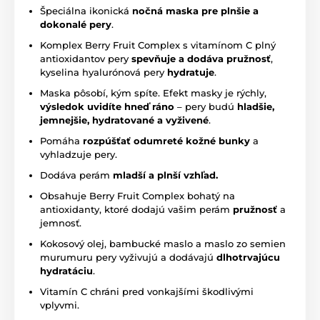
Špeciálna ikonická
nočná maska pre plnšie a
dokonalé pery
.
Komplex Berry Fruit Complex s vitamínom C plný
antioxidantov pery
spevňuje a dodáva pružnosť
,
kyselina hyalurónová pery
hydratuje
.
Maska pôsobí, kým spíte. Efekt masky je rýchly,
výsledok uvidíte hneď ráno
– pery budú
hladšie,
jemnejšie, hydratované a vyživené
.
Pomáha
rozpúšťať odumreté kožné bunky
a
vyhladzuje pery.
Dodáva perám
mladší a plnší vzhľad.
Obsahuje Berry Fruit Complex bohatý na
antioxidanty, ktoré dodajú vašim perám
pružnosť
a
jemnosť.
Kokosový olej, bambucké maslo a maslo zo semien
murumuru pery vyživujú a dodávajú
dlhotrvajúcu
hydratáciu
.
Vitamín C chráni pred vonkajšími škodlivými
vplyvmi.