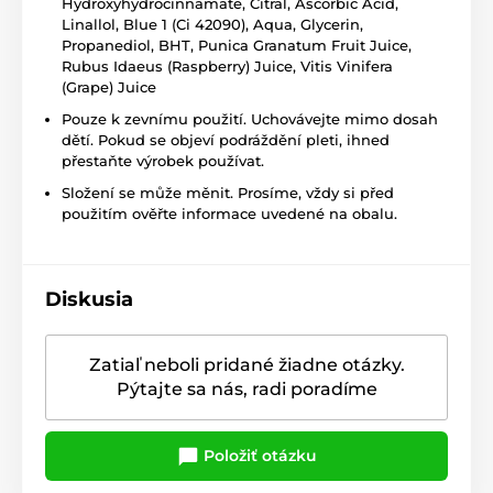
Hydroxyhydrocinnamate, Citral, Ascorbic Acid,
Linallol, Blue 1 (Ci 42090), Aqua, Glycerin,
Propanediol, BHT, Punica Granatum Fruit Juice,
Rubus Idaeus (Raspberry) Juice, Vitis Vinifera
(Grape) Juice
Pouze k zevnímu použití. Uchovávejte mimo dosah
dětí. Pokud se objeví podráždění pleti, ihned
přestaňte výrobek používat.
Složení se může měnit. Prosíme, vždy si před
použitím ověřte informace uvedené na obalu.
Diskusia
Zatiaľ neboli pridané žiadne otázky.
Pýtajte sa nás, radi poradíme
Položiť otázku