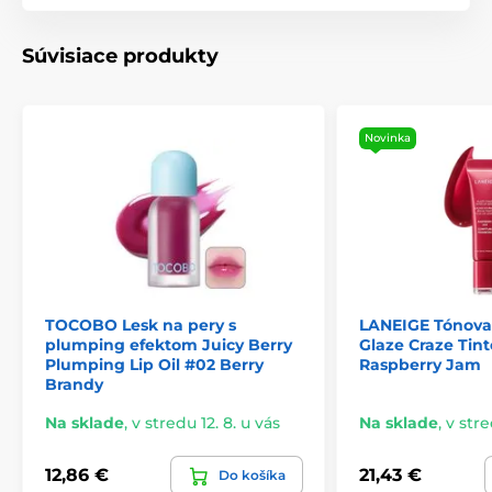
Súvisiace produkty
Novinka
TOCOBO Lesk na pery s
LANEIGE Tónovac
plumping efektom Juicy Berry
Glaze Craze Tint
Plumping Lip Oil #02 Berry
Raspberry Jam
Brandy
Na sklade
,
v stredu 12. 8. u vás
Na sklade
,
v stre
12,86 €
21,43 €
Do košíka