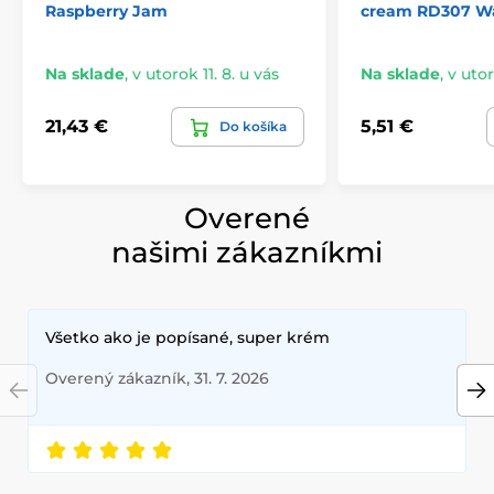
Raspberry Jam
cream RD307 W
Na sklade
,
v utorok 11. 8. u vás
Na sklade
,
v utor
21,43 €
5,51 €
Do košíka
Overené
našimi zákazníkmi
Všetko ako je popísané, super krém
Overený zákazník, 31. 7. 2026