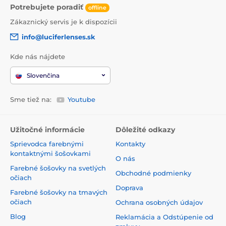
Potrebujete poradiť
offline
Zákaznický servis je k dispozícii
info@luciferlenses.sk
Kde nás nájdete
Slovenčina
Sme tiež na:
Youtube
Užitočné informácie
Dôležité odkazy
Sprievodca farebnými
Kontakty
kontaktnými šošovkami
O nás
Farebné šošovky na svetlých
Obchodné podmienky
očiach
Doprava
Farebné šošovky na tmavých
očiach
Ochrana osobných údajov
Blog
Reklamácia a Odstúpenie od