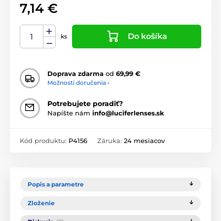
7,14 €
Do košíka
ks
Doprava zdarma
od
69,99 €
Možnosti doručenia ›
Potrebujete poradiť?
Napíšte nám
info@luciferlenses.sk
Kód produktu:
P4156
Záruka:
24 mesiacov
Popis a parametre
Zloženie