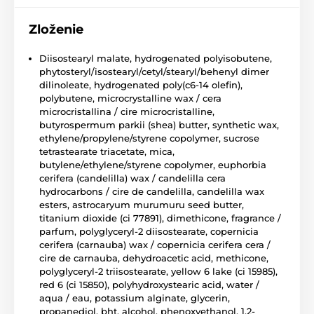
Zloženie
Diisostearyl malate, hydrogenated polyisobutene,
phytosteryl/isostearyl/cetyl/stearyl/behenyl dimer
dilinoleate, hydrogenated poly(c6-14 olefin),
polybutene, microcrystalline wax / cera
microcristallina / cire microcristalline,
butyrospermum parkii (shea) butter, synthetic wax,
ethylene/propylene/styrene copolymer, sucrose
tetrastearate triacetate, mica,
butylene/ethylene/styrene copolymer, euphorbia
cerifera (candelilla) wax / candelilla cera
hydrocarbons / cire de candelilla, candelilla wax
esters, astrocaryum murumuru seed butter,
titanium dioxide (ci 77891), dimethicone, fragrance /
parfum, polyglyceryl-2 diisostearate, copernicia
cerifera (carnauba) wax / copernicia cerifera cera /
cire de carnauba, dehydroacetic acid, methicone,
polyglyceryl-2 triisostearate, yellow 6 lake (ci 15985),
red 6 (ci 15850), polyhydroxystearic acid, water /
aqua / eau, potassium alginate, glycerin,
propanediol, bht, alcohol, phenoxyethanol, 1,2-