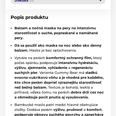
Diskusia
(0)
Popis produktu
Balzam a nočná maska na pery na intenzívnu
starostlivosť o suché, popraskané a namáhané
pery.
Dá sa použiť ako maska na noc alebo ako denný
balzam.
Maska je bez oplachovania.
Vytvára na perách
komfortný ochranný film,
ktorý
počas spánku podporuje
intenzívnu hydratáciu
,
výživu
,
zjemnenie
,
vyhladenie
a
regeneráciu
suchých pier
. Varianta Gummy Bear má
sladkú
ovocno-cukríkovú vôňu a je vhodná pre každého,
kto chce perám dopriať výraznejšiu starostlivosť
než bežný balzam.
Textúra je bohatá, lesklá a
priľnavá, vďaka čomu na perách
dobre drží cez noc
a obmedzuje pocit pnutia aj vysušovania.
Bambucké maslo patrí medzi hlavné ošetrujúce
zložky. Dodáva perám
výživu
,
pružnosť
a
komfort
,
podporuje obnovu suchého povrchu a zanecháva