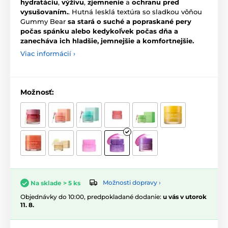
hydratáciu
,
výživu
,
zjemnenie
a
ochranu pred
vysušovaním.
. Hutná lesklá textúra so sladkou vôňou
Gummy Bear
sa stará o suché a popraskané pery
počas spánku alebo kedykoľvek počas dňa a
zanecháva ich hladšie, jemnejšie a komfortnejšie.
Viac informácií ›
Možnosť:
Možnosti dopravy ›
Na sklade > 5 ks
Objednávky do 10:00, predpokladané dodanie:
u vás v utorok
11. 8.