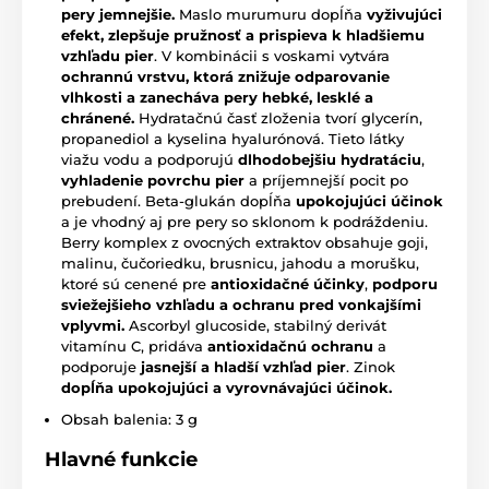
pery jemnejšie.
Maslo murumuru dopĺňa
vyživujúci
efekt, zlepšuje pružnosť a prispieva k
hladšiemu
vzhľadu pier
. V kombinácii s voskami vytvára
ochrannú vrstvu, ktorá znižuje odparovanie
vlhkosti a zanecháva pery hebké, lesklé a
chránené.
Hydratačnú časť zloženia tvorí glycerín,
propanediol a kyselina hyalurónová. Tieto látky
viažu vodu a podporujú
dlhodobejšiu hydratáciu
,
vyhladenie povrchu pier
a príjemnejší pocit po
prebudení. Beta-glukán dopĺňa
upokojujúci účinok
a je vhodný aj pre pery so sklonom k podráždeniu.
Berry komplex z ovocných extraktov obsahuje goji,
malinu, čučoriedku, brusnicu, jahodu a morušku,
ktoré sú cenené pre
antioxidačné účinky
,
podporu
sviežejšieho vzhľadu a ochranu pred vonkajšími
vplyvmi.
Ascorbyl glucoside, stabilný derivát
vitamínu C, pridáva
antioxidačnú ochranu
a
podporuje
jasnejší a hladší vzhľad pier
. Zinok
dopĺňa upokojujúci a vyrovnávajúci účinok.
Obsah balenia: 3 g
Hlavné funkcie