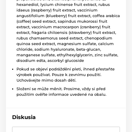
hexanediol, lycium chinense fruit extract, rubus
idaeus (raspberry) fruit extract, vaccinium
angustifolium (blueberry) fruit extract, coffea arabica
(coffee) seed extract, sapindus mukorossi fruit
extract, vaccinium macrocarpon (cranberry) fruit
extract, fragaria chiloensis (strawberry) fruit extract,
rubus chamaemorus seed extract, chenopodium
quinoa seed extract, magnesium sulfate, calcium
chloride, sodium hyaluronate, beta-glucan,
manganese sulfate, ethylhexylglycerin, zinc sulfate,
disodium edta, ascorbyl glucoside
Pokud se objeví podráždění pleti, ihned přestaňte
výrobek používat. Pouze k zevnímu použití.
Uchovávejte mimo dosah dětí.
Složení se může měnit. Prosíme, vždy si před
použitím ověřte informace uvedené na obalu.
Diskusia