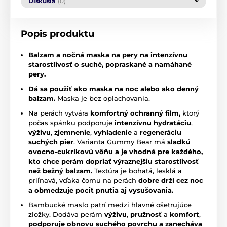
Diskusia
(0)
Popis produktu
Balzam a nočná maska na pery na intenzívnu
starostlivosť o suché, popraskané a namáhané
pery.
Dá sa použiť ako maska na noc alebo ako denný
balzam.
Maska je bez oplachovania.
Na perách vytvára
komfortný ochranný film,
ktorý
počas spánku podporuje
intenzívnu hydratáciu
,
výživu
,
zjemnenie
,
vyhladenie
a
regeneráciu
suchých pier
. Varianta Gummy Bear má
sladkú
ovocno-cukríkovú vôňu a je vhodná pre každého,
kto chce perám dopriať výraznejšiu starostlivosť
než bežný balzam.
Textúra je bohatá, lesklá a
priľnavá, vďaka čomu na perách
dobre drží cez noc
a obmedzuje pocit pnutia aj vysušovania.
Bambucké maslo patrí medzi hlavné ošetrujúce
zložky. Dodáva perám
výživu
,
pružnosť
a
komfort
,
podporuje obnovu suchého povrchu a zanecháva