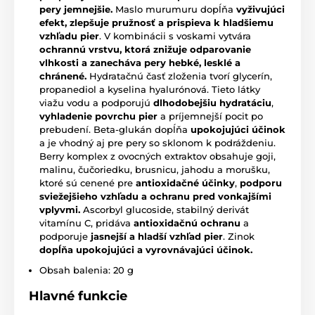
pery jemnejšie.
Maslo murumuru dopĺňa
vyživujúci
efekt, zlepšuje pružnosť a prispieva k
hladšiemu
vzhľadu pier
. V kombinácii s voskami vytvára
ochrannú vrstvu, ktorá znižuje odparovanie
vlhkosti a zanecháva pery hebké, lesklé a
chránené.
Hydratačnú časť zloženia tvorí glycerín,
propanediol a kyselina hyalurónová. Tieto látky
viažu vodu a podporujú
dlhodobejšiu hydratáciu
,
vyhladenie povrchu pier
a príjemnejší pocit po
prebudení. Beta-glukán dopĺňa
upokojujúci účinok
a je vhodný aj pre pery so sklonom k podráždeniu.
Berry komplex z ovocných extraktov obsahuje goji,
malinu, čučoriedku, brusnicu, jahodu a morušku,
ktoré sú cenené pre
antioxidačné účinky
,
podporu
sviežejšieho vzhľadu a ochranu pred vonkajšími
vplyvmi.
Ascorbyl glucoside, stabilný derivát
vitamínu C, pridáva
antioxidačnú ochranu
a
podporuje
jasnejší a hladší vzhľad pier
. Zinok
dopĺňa upokojujúci a vyrovnávajúci účinok.
Obsah balenia: 20 g
Hlavné funkcie