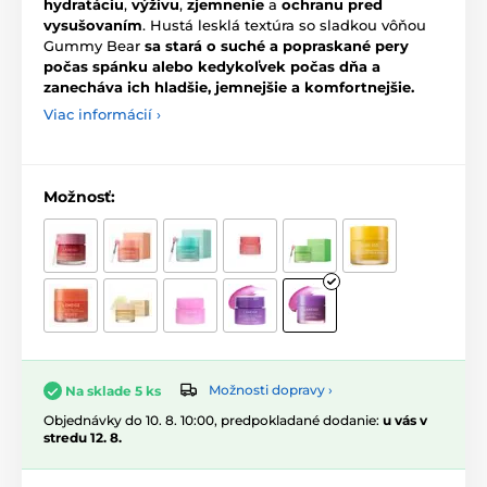
hydratáciu
,
výživu
,
zjemnenie
a
ochranu pred
vysušovaním
. Hustá lesklá textúra so sladkou vôňou
Gummy Bear
sa stará o suché a popraskané pery
počas spánku alebo kedykoľvek počas dňa a
zanecháva ich hladšie, jemnejšie a komfortnejšie.
Viac informácií ›
Možnosť:
Možnosti dopravy ›
Na sklade 5 ks
Objednávky do 10. 8. 10:00, predpokladané dodanie:
u vás v
stredu 12. 8.