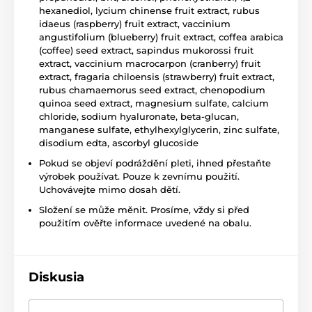
hexanediol, lycium chinense fruit extract, rubus
idaeus (raspberry) fruit extract, vaccinium
angustifolium (blueberry) fruit extract, coffea arabica
(coffee) seed extract, sapindus mukorossi fruit
extract, vaccinium macrocarpon (cranberry) fruit
extract, fragaria chiloensis (strawberry) fruit extract,
rubus chamaemorus seed extract, chenopodium
quinoa seed extract, magnesium sulfate, calcium
chloride, sodium hyaluronate, beta-glucan,
manganese sulfate, ethylhexylglycerin, zinc sulfate,
disodium edta, ascorbyl glucoside
Pokud se objeví podráždění pleti, ihned přestaňte
výrobek používat. Pouze k zevnímu použití.
Uchovávejte mimo dosah dětí.
Složení se může měnit. Prosíme, vždy si před
použitím ověřte informace uvedené na obalu.
Diskusia