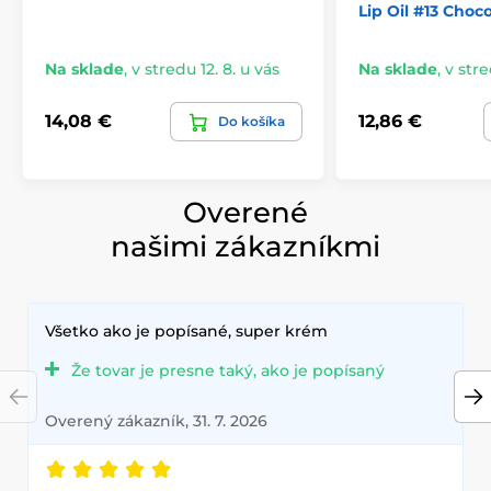
Lip Oil #13 Choc
Na sklade
,
v stredu 12. 8. u vás
Na sklade
,
v stre
14,08 €
12,86 €
Do košíka
Overené
našimi zákazníkmi
Všetko ako je popísané, super krém
Že tovar je presne taký, ako je popísaný
Overený zákazník, 31. 7. 2026