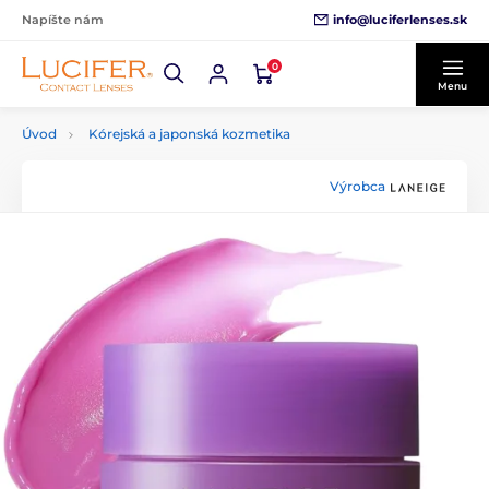
info@luciferlenses.sk
Napíšte nám
0
Menu
Úvod
Kórejská a japonská kozmetika
Výrobca