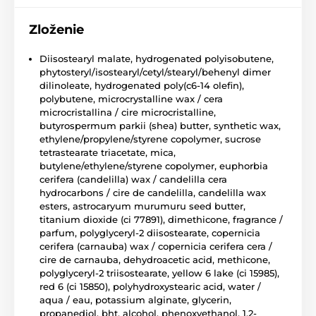
Zloženie
Diisostearyl malate, hydrogenated polyisobutene,
phytosteryl/isostearyl/cetyl/stearyl/behenyl dimer
dilinoleate, hydrogenated poly(c6-14 olefin),
polybutene, microcrystalline wax / cera
microcristallina / cire microcristalline,
butyrospermum parkii (shea) butter, synthetic wax,
ethylene/propylene/styrene copolymer, sucrose
tetrastearate triacetate, mica,
butylene/ethylene/styrene copolymer, euphorbia
cerifera (candelilla) wax / candelilla cera
hydrocarbons / cire de candelilla, candelilla wax
esters, astrocaryum murumuru seed butter,
titanium dioxide (ci 77891), dimethicone, fragrance /
parfum, polyglyceryl-2 diisostearate, copernicia
cerifera (carnauba) wax / copernicia cerifera cera /
cire de carnauba, dehydroacetic acid, methicone,
polyglyceryl-2 triisostearate, yellow 6 lake (ci 15985),
red 6 (ci 15850), polyhydroxystearic acid, water /
aqua / eau, potassium alginate, glycerin,
propanediol, bht, alcohol, phenoxyethanol, 1,2-