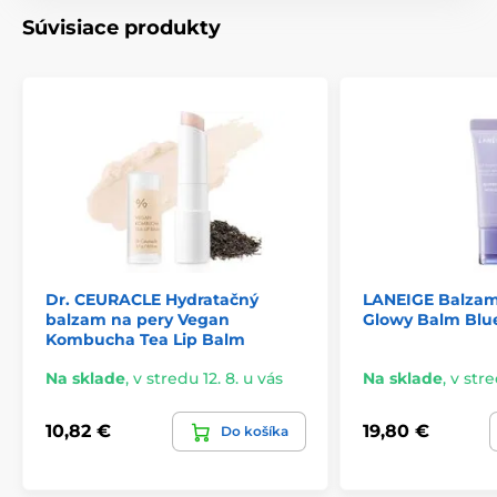
Súvisiace produkty
Dr. CEURACLE Hydratačný
LANEIGE Balzam
balzam na pery Vegan
Glowy Balm Blu
Kombucha Tea Lip Balm
Na sklade
,
v stredu 12. 8. u vás
Na sklade
,
v stre
10,82 €
19,80 €
Do košíka