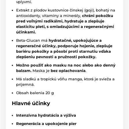
vplyvmi.
Extrakt z plodov kustovnice čínskej (goji), bohatý na
antioxidanty, vitamíny a minerály,
chráni pokožku
pred voľnými radikálmi, hydratuje a zlepšuje
elasticitu pleti, s omladzujúcimi a regeneračnými
účinkami.
Beta-Glucan má
hydratačné, upokojujúce a
regeneračné účinky, podporuje hojenie, zlepšuje
bariéru pokožky a pôsobí proti starnutiu vďaka
zlepšeniu pevnosti a pružnosti pokožky.
Možno použiť ako masku na noc alebo ako denný
balzam.
Maska je
bez oplachovania
.
Má sladkú a tropickú vôňu manga, ktorá je svieža a
príjemná.
Obsah balenia 20 g
Hlavné účinky
Intenzívna hydratácia a výživa
Regenerácia a upokojenie pier