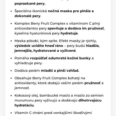
popraskané pery.
Špeciálna ikonická
nočná maska pre plnšie a
dokonalé pery
.
Komplex Berry Fruit Complex s vitamínom C plný
antioxidantov pery
spevňuje a dodáva im pružnosť
,
kyselina hyalurónová pery
hydratuje
.
Maska pôsobí, kým spíte. Efekt masky je rýchly,
výsledok uvidíte hneď ráno
– pery budú
hladšie,
jemnejšie, hydratované a vyživené
.
Pomáha
rozpúšťať odumreté kožné bunky
a
vyhladzuje pery.
Dodáva perám
mladší a plnší vzhľad.
Obsahuje Berry Fruit Complex bohatý na
antioxidanty, ktoré dodajú vašim perám
pružnosť
a
jemnosť.
Kokosový olej, bambucké maslo a maslo zo semien
murumuru pery vyživujú a dodávajú
dlhotrvajúcu
hydratáciu
.
Vitamín C chráni pred vonkajšími škodlivými