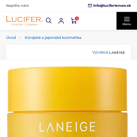
info@luciferlenses.sk
Napíšte nám
0
Menu
Úvod
Kórejská a japonská kozmetika
Výrobca