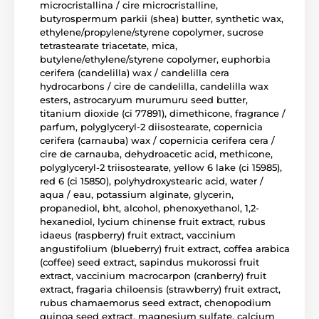
microcristallina / cire microcristalline,
butyrospermum parkii (shea) butter, synthetic wax,
ethylene/propylene/styrene copolymer, sucrose
tetrastearate triacetate, mica,
butylene/ethylene/styrene copolymer, euphorbia
cerifera (candelilla) wax / candelilla cera
hydrocarbons / cire de candelilla, candelilla wax
esters, astrocaryum murumuru seed butter,
titanium dioxide (ci 77891), dimethicone, fragrance /
parfum, polyglyceryl-2 diisostearate, copernicia
cerifera (carnauba) wax / copernicia cerifera cera /
cire de carnauba, dehydroacetic acid, methicone,
polyglyceryl-2 triisostearate, yellow 6 lake (ci 15985),
red 6 (ci 15850), polyhydroxystearic acid, water /
aqua / eau, potassium alginate, glycerin,
propanediol, bht, alcohol, phenoxyethanol, 1,2-
hexanediol, lycium chinense fruit extract, rubus
idaeus (raspberry) fruit extract, vaccinium
angustifolium (blueberry) fruit extract, coffea arabica
(coffee) seed extract, sapindus mukorossi fruit
extract, vaccinium macrocarpon (cranberry) fruit
extract, fragaria chiloensis (strawberry) fruit extract,
rubus chamaemorus seed extract, chenopodium
quinoa seed extract, magnesium sulfate, calcium