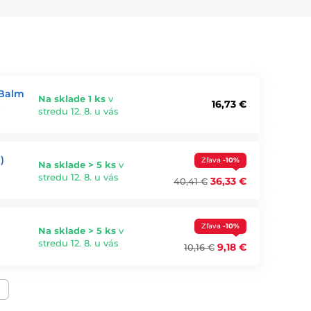
retinol, peptidy, skvalan, bambucké
čné krémy bývajú hutnejšie a pomáhajú pri suchosti,
ti
. Sú vhodné pre suchú, citlivú, mastnú aj problémovú
 Balm
Na sklade 1 ks
v
áciu, ochranu a živiny – presne to, čo pleť potrebuje, ale
16,73 €
,
stredu 12. 8. u vás
)
Zľava
-10%
Na sklade > 5 ks
v
stredu 12. 8. u vás
36,33 €
40,41 €
Zľava
-10%
Na sklade > 5 ks
v
stredu 12. 8. u vás
9,18 €
10,16 €