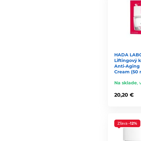
HADA LAB
Liftingový 
Anti-Aging 
Cream (50 
Na sklade
,
20,20 €
Zľava
-12%