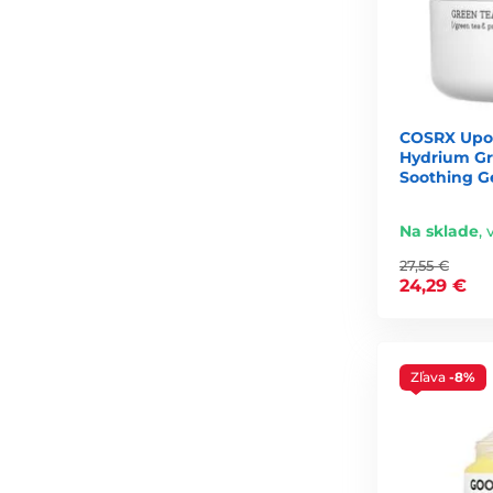
COSRX Upok
Hydrium Gr
Soothing G
Na sklade
,
27,55 €
24,29 €
Zľava
-8%