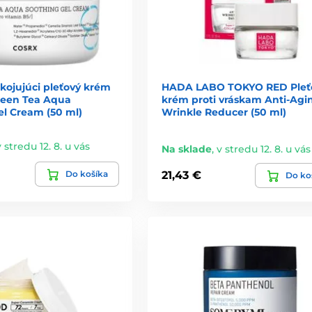
ojujúci pleťový krém
HADA LABO TOKYO RED Pleť
een Tea Aqua
krém proti vráskam Anti-Agi
el Cream (50 ml)
Wrinkle Reducer (50 ml)
v stredu 12. 8. u vás
Na sklade
,
v stredu 12. 8. u vás
Do košíka
21,43 €
Do ko