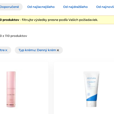
Doporučené
Od najlacnejšieho
Od najdražšieho
Od najnovš
10 produktov
- filtrujte výsledky presne podľa Vašich požiadaviek.
 z 110 produktov
ltre
Typ krému: Denný krém