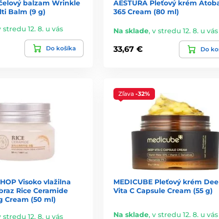
čelový balzam Wrinkle
AESTURA Pleťový krém Atoba
ti Balm (9 g)
365 Cream (80 ml)
v stredu 12. 8. u vás
Na sklade
,
v stredu 12. 8. u vás
Do košíka
33,67 €
Do ko
Zľava
-32%
HOP Visoko vlažilna
MEDICUBE Pleťový krém De
braz Rice Ceramide
Vita C Capsule Cream (55 g)
g Cream (50 ml)
Na sklade
,
v stredu 12. 8. u vás
v stredu 12. 8. u vás