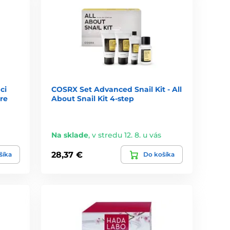
ci
COSRX Set Advanced Snail Kit - All
re
About Snail Kit 4-step
Na sklade
,
v stredu 12. 8. u vás
28,37 €
šíka
Do košíka