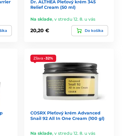
rrier
Dr. ALTHEA Pleťový krém 345
Relief Cream (50 ml)
Na sklade
,
v stredu 12. 8. u vás
20,20 €
šíka
Do košíka
Zľava
-32%
ep
COSRX Pleťový krém Advanced
Snail 92 All In One Cream (100 gl)
Na sklade
,
v stredu 12. 8. u vás