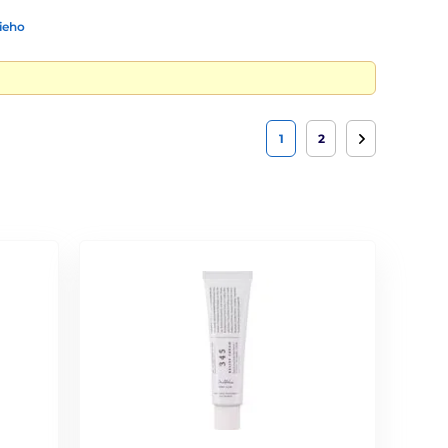
ieho
1
2