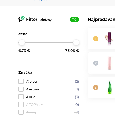
Nočný krém
sa zameriava na regeneráciu. Počas spánku
maslo
či
fermentované extrakty
. Tieto látky podporuj
jemných vráskach či unavenej pleti.
Filter
Najpredávan
- aktívny
110
Kórejské a japonské pleťové krémy sú obľúbené pre sp
pleť a ich ľahké textúry sa ľahko začleňujú do každodenn
cena
Prečo ich používať? Pretože
dobre hydratovaná pleť fung
sama si nedokáže zabezpečiť v dostatočnej miere.
Stručne: bez krému to ide, ale s krémom je to oveľa lepš
6.73 €
73.06 €
Značka
A'pieu
(2)
Aestura
(1)
Anua
(3)
ATOPALM
(0)
Axis-y
(0)