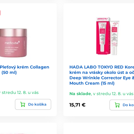
leťový krém Collagen
HADA LABO TOKYO RED Kor
 (50 ml)
krém na vrásky okolo úst a oč
Deep Wrinkle Corrector Eye 
Mouth Cream (15 ml)
v stredu 12. 8. u vás
Na sklade
,
v stredu 12. 8. u vás
Do košíka
15,71 €
Do ko