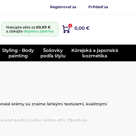
Registrovať sa
Prihlásiť sa
0
Nakúpte ešte za
69,99 €
0,00 €
a získajte
dopravu zdarma
Styling - Body
Šošovky
Kórejská a japonská
painting
podľa štýlu
kozmetika
aponské krémy sú známe ľahkými textúrami, kvalitnými
ava pleť pružnú počas celého dňa. Obsahuje
onkajšími vplyvmi. Vďaka ľahkej konzistencii sa rýchlo