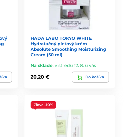
ový
HADA LABO TOKYO WHITE
ng
Hydratačný pleťový krém
Absolute Smoothing Moisturizing
Cream (50 ml)
Na sklade
,
v stredu 12. 8. u vás
20,20 €
šíka
Do košíka
Zľava
-10%