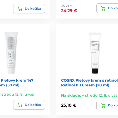
35,71 €
Do ko
Do košíka
24,29 €
 Pleťový krém 147
COSRX Pleťový krém s retino
am (50 ml)
Retinol 0.1 Cream (20 ml)
v stredu 12. 8. u vás
Na sklade
,
v stredu 12. 8. u vás
Do košíka
25,10 €
Do ko