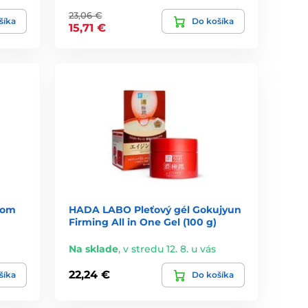
23,06 €
šíka
Do košíka
15,71 €
lom
HADA LABO Pleťový gél Gokujyun
Firming All in One Gel (100 g)
Na sklade
,
v stredu 12. 8. u vás
22,24 €
šíka
Do košíka