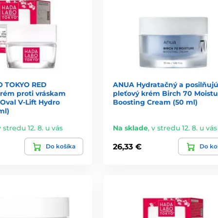
O TOKYO RED
ANUA Hydratačný a posilňujú
krém proti vráskam
pleťový krém Birch 70 Moistu
Oval V-Lift Hydro
Boosting Cream (50 ml)
ml)
v stredu 12. 8. u vás
Na sklade
,
v stredu 12. 8. u vás
26,33 €
Do košíka
Do ko