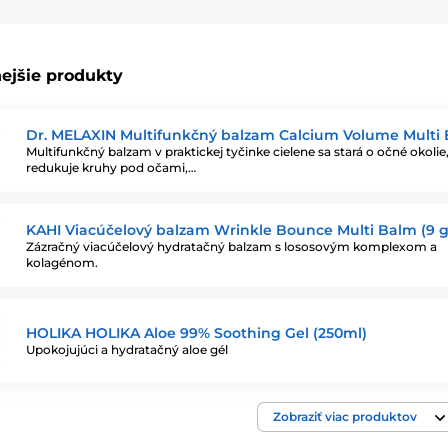
 pleť najlepšie prijíma výživné látky, preto nočné krémy obsahujú
ú obnovu kožnej bariéry, zlepšujú textúru a regenerujú pokožku. No
ejšie produkty
ojenie
modernej technológie
,
jemného zloženia
a
vysokej účinnos
ej rutiny.
Dr. MELAXIN Multifunkčný balzam Calcium Volume Multi
uje lepšie, vyzerá zdravšie a pomalšie starne
. Krém dodáva hydrat
Multifunkčný balzam v praktickej tyčinke cielene sa stará o očné okolie
redukuje kruhy pod očami,…
ie.
KAHI Viacúčelový balzam Wrinkle Bounce Multi Balm (9 g
Zázračný viacúčelový hydratačný balzam s lososovým komplexom a
kolagénom.
HOLIKA HOLIKA Aloe 99% Soothing Gel (250ml)
Upokojujúci a hydratačný aloe gél
Zobraziť viac produktov