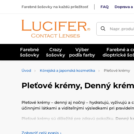
Farebné šošovky na každú príležitosť
FAQ
Doprava a 
Napr. produk
Farebné
Crazy
Výber
Farebné a c
šošovky
šošovky
podľa farby
dioptrické š
Úvod
Kórejská a japonská kozmetika
Pleťové krémy
Pleťové krémy, Denný kré
Pleťové krémy – denný aj nočný – hydratujú, vyživujú a 
účinnými látkami a viditeľnými výsledkami pri pravidel
Pleťové krémy sú dôležité pre zdravú pokožku.
Denný k
často
niacinamid, ceramidy, antioxidanty, kyselinu hy
vstrebáva a dobre sa znáša aj pod make-upom.
Zobraziť celý popis
›