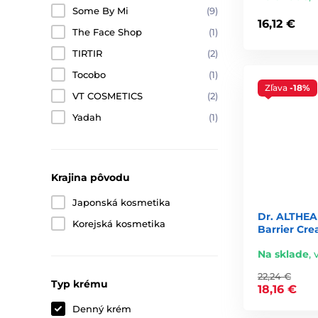
Some By Mi
(9)
16,12 €
The Face Shop
(1)
TIRTIR
(2)
Tocobo
(1)
Zľava
-18%
VT COSMETICS
(2)
Yadah
(1)
Krajina pôvodu
Japonská kosmetika
Dr. ALTHEA
Korejská kosmetika
Barrier Cre
Na sklade
,
22,24 €
Typ krému
18,16 €
Denný krém