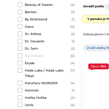
Beauty of Joseon
(4)
Zoradiť podľa:
Benton
(2)
V ponuke je 1
By Wishtrend
(1)
Cosrx
(12)
Dr. Althea
(2)
Zobrazujeme 1-60
Dr. Ceuracle
(1)
Zrušiť všetky fi
Dr. Jart+
(2)
Dr. Melaxin
(0)
Etude
(4)
Zľava
-10%
Hada Labo / Hada Labo
(11)
Tokyo
Haruharu WONDER
(4)
Heimish
(1)
Holika Holika
(4)
iUnik
(4)