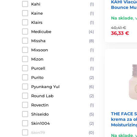
KAHI Viacú
Kahi
(1)
Bounce Mul
Kaine
(1)
Na sklade
,
Klairs
(1)
40,41 €
Medicube
(4)
36,33 €
Missha
(8)
Mixsoon
(1)
Mizon
(1)
Purcell
(1)
Purito
(2)
Pyunkang Yul
(6)
Round Lab
(2)
Rovectin
(1)
THE FACE S
Shiseido
(5)
krema za o
Skin1004
(2)
Moisturizin
Skin79
(0)
Na sklade
,