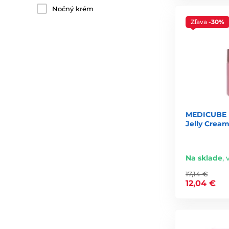
Nočný krém
Zľava
-30%
MEDICUBE P
Jelly Cream
Na sklade
,
17,14 €
12,04 €