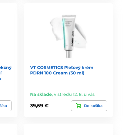
ekčný
VT COSMETICS Pleťový krém
í
PDRN 100 Cream (50 ml)
&
Na sklade
,
v stredu 12. 8. u vás
39,59 €
šíka
Do košíka