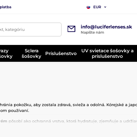
platba
EUR
info@luciferlenses.sk
t, kategóriu
Napíšte nám
razy
Sclera
UV svietace šošovky a
Príslušenstvo
ošovky
šošovky
príslušenstvo
m
chránia pokožku, aby zostala zdravá, svieža a odolná. Kórejské a j
nom používaní.
rém
pôsobí ako ochranná vrstva, ktorá hydratuje, zjemňuje a udrži
alurónovú
alebo
SPF
, ktoré chránia pred slnkom aj každodennými v