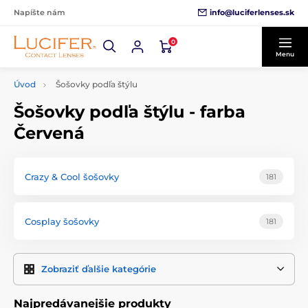
info@luciferlenses.sk
Napíšte nám
0
Menu
Úvod
Šošovky podľa štýlu
Šošovky podľa štýlu - farba
Červená
Crazy & Cool šošovky
181
Cosplay šošovky
181
Zobraziť ďalšie kategórie
Najpredávanejšie produkty