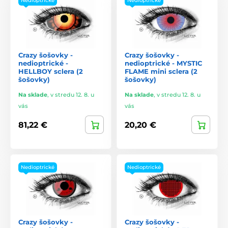
Nedioptrické
Nedioptrické
Crazy šošovky -
Crazy šošovky -
nedioptrické -
nedioptrické - MYSTIC
HELLBOY sclera (2
FLAME mini sclera (2
šošovky)
šošovky)
Na sklade
,
v stredu 12. 8. u
Na sklade
,
v stredu 12. 8. u
vás
vás
81,22 €
20,20 €
Nedioptrické
Nedioptrické
Crazy šošovky -
Crazy šošovky -