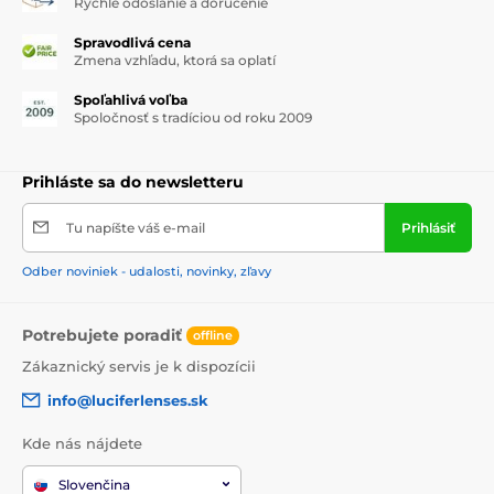
Rýchle odoslanie a doručenie
Spravodlivá cena
Zmena vzhľadu, ktorá sa oplatí
Spoľahlivá voľba
Spoločnosť s tradíciou od roku 2009
Prihláste sa do newsletteru
Tu napíšte váš e-mail
Prihlásiť
Odber noviniek - udalosti, novinky, zľavy
Potrebujete poradiť
offline
Zákaznický servis je k dispozícii
info@luciferlenses.sk
Kde nás nájdete
Slovenčina