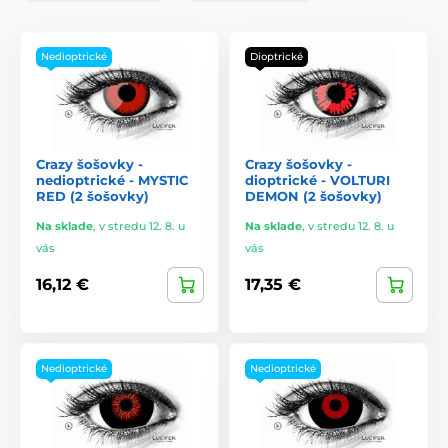
Nedioptrické
Dioptrické
Crazy šošovky -
Crazy šošovky -
nedioptrické - MYSTIC
dioptrické - VOLTURI
RED (2 šošovky)
DEMON (2 šošovky)
Na sklade
,
v stredu 12. 8. u
Na sklade
,
v stredu 12. 8. u
vás
vás
16,12 €
17,35 €
Nedioptrické
Nedioptrické