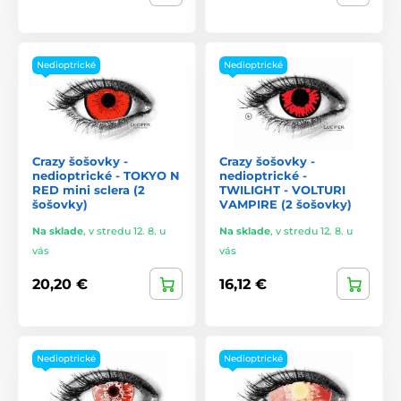
Nedioptrické
Nedioptrické
Crazy šošovky -
Crazy šošovky -
nedioptrické - TOKYO N
nedioptrické -
RED mini sclera (2
TWILIGHT - VOLTURI
šošovky)
VAMPIRE (2 šošovky)
Na sklade
,
v stredu 12. 8. u
Na sklade
,
v stredu 12. 8. u
vás
vás
20,20 €
16,12 €
Nedioptrické
Nedioptrické