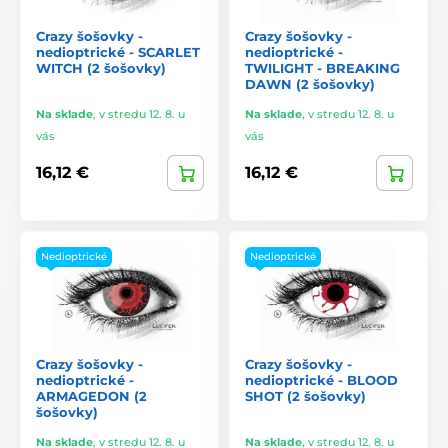
Crazy šošovky -
Crazy šošovky -
nedioptrické - SCARLET
nedioptrické -
WITCH (2 šošovky)
TWILIGHT - BREAKING
DAWN (2 šošovky)
Na sklade
,
v stredu 12. 8. u
Na sklade
,
v stredu 12. 8. u
vás
vás
16,12 €
16,12 €
Nedioptrické
Nedioptrické
Crazy šošovky -
Crazy šošovky -
nedioptrické -
nedioptrické - BLOOD
ARMAGEDON (2
SHOT (2 šošovky)
šošovky)
Na sklade
,
v stredu 12. 8. u
Na sklade
,
v stredu 12. 8. u