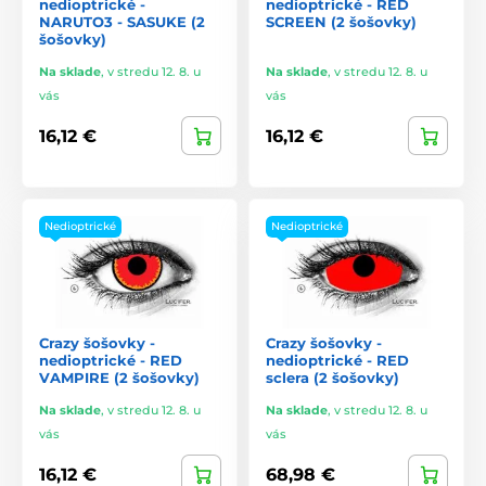
nedioptrické -
nedioptrické - RED
NARUTO3 - SASUKE (2
SCREEN (2 šošovky)
šošovky)
Na sklade
,
v stredu 12. 8. u
Na sklade
,
v stredu 12. 8. u
vás
vás
16,12 €
16,12 €
Nedioptrické
Nedioptrické
Crazy šošovky -
Crazy šošovky -
nedioptrické - RED
nedioptrické - RED
VAMPIRE (2 šošovky)
sclera (2 šošovky)
Na sklade
,
v stredu 12. 8. u
Na sklade
,
v stredu 12. 8. u
vás
vás
16,12 €
68,98 €