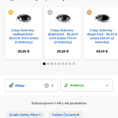
Crazy šošovky -
Crazy šošovky -
Crazy šošovky -
nedioptrické -
dioptrické - BLACK
dioptrické - BLACK
BLACK mini sclera
mini sclera 17mm
sclera 22mm (2
(2 šošovky)
(2 šošovky)
šošovky)
20,20 €
20,20 €
65,10 €
Radenie
Filter
Zobrazujeme 1-48 z 48 produktov
Zrušiť všetky filtre
Farba: Červená