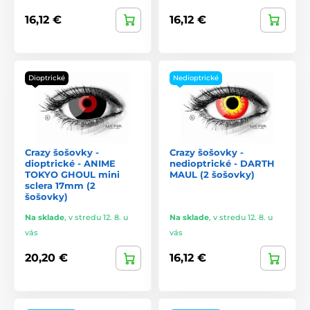
16,12 €
16,12 €
Dioptrické
Nedioptrické
Crazy šošovky -
Crazy šošovky -
dioptrické - ANIME
nedioptrické - DARTH
TOKYO GHOUL mini
MAUL (2 šošovky)
sclera 17mm (2
šošovky)
Na sklade
,
v stredu 12. 8. u
Na sklade
,
v stredu 12. 8. u
vás
vás
20,20 €
16,12 €