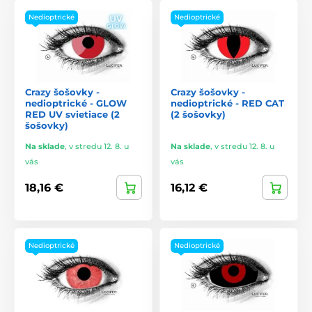
Nedioptrické
Nedioptrické
Crazy šošovky -
Crazy šošovky -
nedioptrické - GLOW
nedioptrické - RED CAT
RED UV svietiace (2
(2 šošovky)
šošovky)
Na sklade
,
v stredu 12. 8. u
Na sklade
,
v stredu 12. 8. u
vás
vás
18,16 €
16,12 €
Nedioptrické
Nedioptrické