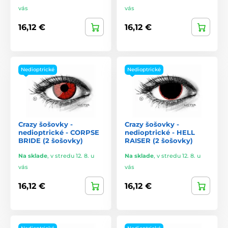
vás
vás
16,12 €
16,12 €
Nedioptrické
Nedioptrické
Crazy šošovky -
Crazy šošovky -
nedioptrické - CORPSE
nedioptrické - HELL
BRIDE (2 šošovky)
RAISER (2 šošovky)
Na sklade
,
v stredu 12. 8. u
Na sklade
,
v stredu 12. 8. u
vás
vás
16,12 €
16,12 €