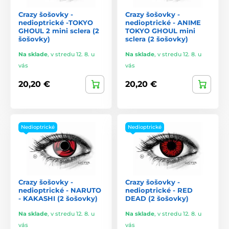
Crazy šošovky -
Crazy šošovky -
nedioptrické -TOKYO
nedioptrické - ANIME
GHOUL 2 mini sclera (2
TOKYO GHOUL mini
šošovky)
sclera (2 šošovky)
Na sklade
,
v stredu 12. 8. u
Na sklade
,
v stredu 12. 8. u
vás
vás
20,20 €
20,20 €
Nedioptrické
Nedioptrické
Crazy šošovky -
Crazy šošovky -
nedioptrické - NARUTO
nedioptrické - RED
- KAKASHI (2 šošovky)
DEAD (2 šošovky)
Na sklade
,
v stredu 12. 8. u
Na sklade
,
v stredu 12. 8. u
vás
vás