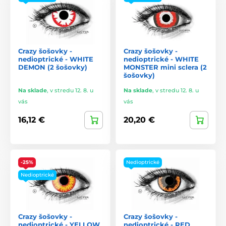
Crazy šošovky -
Crazy šošovky -
nedioptrické - WHITE
nedioptrické - WHITE
DEMON (2 šošovky)
MONSTER mini sclera (2
šošovky)
Na sklade
,
v stredu 12. 8. u
Na sklade
,
v stredu 12. 8. u
vás
vás
16,12 €
20,20 €
-25%
Nedioptrické
Nedioptrické
Crazy šošovky -
Crazy šošovky -
nedioptrické - YELLOW
nedioptrické - RED