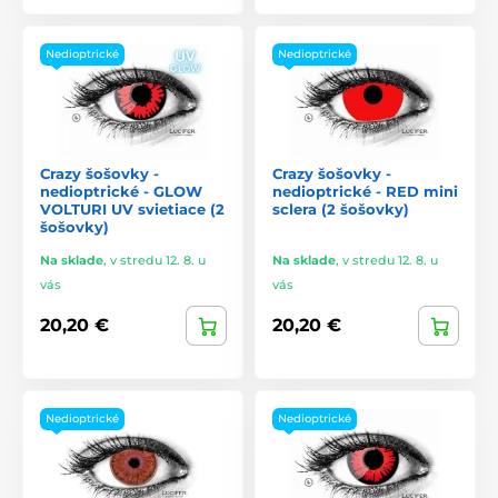
Nedioptrické
Nedioptrické
Crazy šošovky -
Crazy šošovky -
nedioptrické - GLOW
nedioptrické - RED mini
VOLTURI UV svietiace (2
sclera (2 šošovky)
šošovky)
Na sklade
,
v stredu 12. 8. u
Na sklade
,
v stredu 12. 8. u
vás
vás
20,20 €
20,20 €
Nedioptrické
Nedioptrické