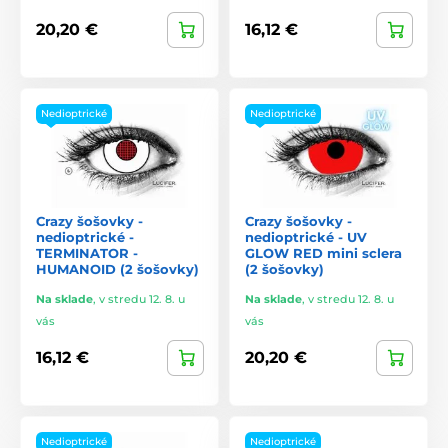
20,20 €
16,12 €
Nedioptrické
Nedioptrické
Crazy šošovky -
Crazy šošovky -
nedioptrické -
nedioptrické - UV
TERMINATOR -
GLOW RED mini sclera
HUMANOID (2 šošovky)
(2 šošovky)
Na sklade
,
v stredu 12. 8. u
Na sklade
,
v stredu 12. 8. u
vás
vás
16,12 €
20,20 €
Nedioptrické
Nedioptrické