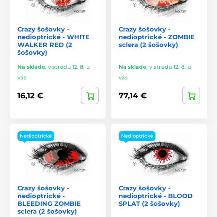
Crazy šošovky -
Crazy šošovky -
nedioptrické - WHITE
nedioptrické - ZOMBIE
WALKER RED (2
sclera (2 šošovky)
šošovky)
Na sklade
,
v stredu 12. 8. u
Na sklade
,
v stredu 12. 8. u
vás
vás
16,12 €
77,14 €
Nedioptrické
Nedioptrické
Crazy šošovky -
Crazy šošovky -
nedioptrické -
nedioptrické - BLOOD
BLEEDING ZOMBIE
SPLAT (2 šošovky)
sclera (2 šošovky)