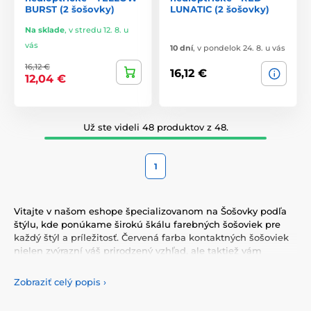
BURST (2 šošovky)
LUNATIC (2 šošovky)
Na sklade
,
v stredu 12. 8. u
vás
10 dní
,
v pondelok 24. 8. u vás
16,12 €
16,12 €
12,04 €
Už ste videli 48 produktov z 48.
1
Vitajte v našom eshope špecializovanom na Šošovky podľa
štýlu, kde ponúkame širokú škálu farebných šošoviek pre
každý štýl a príležitosť. Červená farba kontaktných šošoviek
nielen zvýrazní váš prirodzený vzhľad, ale taktiež vám
umožní vyjadriť svoju osobnosť a jedinečnosť. Vyberte si z
našej pestrej ponuky farebných šošoviek, ktoré vám
Zobraziť celý popis
›
poskytnú komfort a bezpečnosť po celý deň. Pridajte do
svojho života trochu farby s našimi kvalitnými šošovkami,