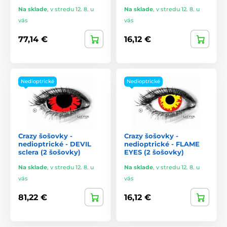
Na sklade
,
v stredu 12. 8. u
Na sklade
,
v stredu 12. 8. u
vás
vás
77,14 €
16,12 €
Nedioptrické
Nedioptrické
Crazy šošovky -
Crazy šošovky -
nedioptrické - DEVIL
nedioptrické - FLAME
sclera (2 šošovky)
EYES (2 šošovky)
Na sklade
,
v stredu 12. 8. u
Na sklade
,
v stredu 12. 8. u
vás
vás
81,22 €
16,12 €