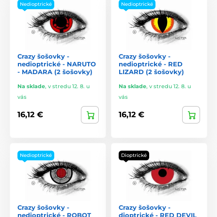
Nedioptrické
Nedioptrické
Crazy šošovky -
Crazy šošovky -
nedioptrické - NARUTO
nedioptrické - RED
- MADARA (2 šošovky)
LIZARD (2 šošovky)
Na sklade
,
v stredu 12. 8. u
Na sklade
,
v stredu 12. 8. u
vás
vás
16,12 €
16,12 €
Nedioptrické
Dioptrické
Crazy šošovky -
Crazy šošovky -
nedioptrické - ROBOT
dioptrické - RED DEVIL