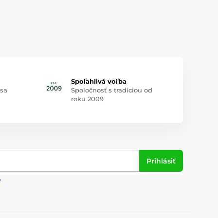
Spoľahlivá voľba
 sa
Spoločnosť s tradíciou od
roku 2009
Prihlásiť
y