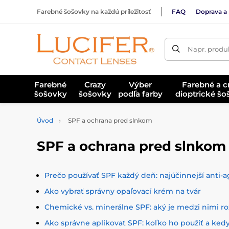
Farebné šošovky na každú príležitosť
FAQ
Doprava a 
Napr. produk
Farebné
Crazy
Výber
Farebné a c
šošovky
šošovky
podľa farby
dioptrické š
Úvod
SPF a ochrana pred slnkom
SPF a ochrana pred slnkom
Prečo používať SPF každý deň: najúčinnejší anti-age
Ako vybrať správny opaľovací krém na tvár
Chemické vs. minerálne SPF: aký je medzi nimi ro
Ako správne aplikovať SPF: koľko ho použiť a ke