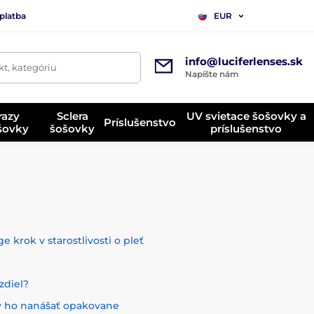
platba
EUR
info@luciferlenses.sk
t, kategóriu
Napíšte nám
razy
Sclera
UV svietace šošovky a
Príslušenstvo
ošovky
šošovky
príslušenstvo
 krok v starostlivosti o pleť
zdiel?
dy ho nanášať opakovane