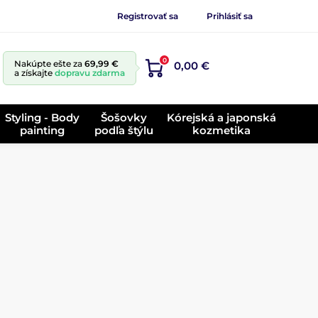
Registrovať sa
Prihlásiť sa
0
Nakúpte ešte za
69,99 €
0,00 €
a získajte
dopravu zdarma
Styling - Body
Šošovky
Kórejská a japonská
painting
podľa štýlu
kozmetika